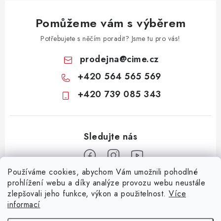
u
Pomůžeme vám s výběrem
Potřebujete s něčím poradit? Jsme tu pro vás!
prodejna
@
cime.cz
+420 564 565 569
+420 739 085 343
Používáme cookies, abychom Vám umožnili pohodlné
Z
prohlížení webu a díky analýze provozu webu neustále
zlepšovali jeho funkce, výkon a použitelnost.
Více
á
informací
Informace pro vás
p