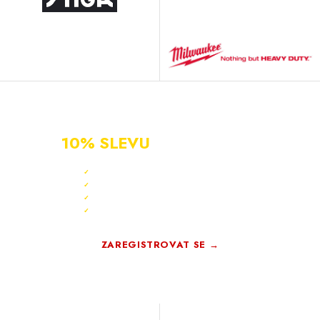
NOVÝ ZÁKAZNÍK?
ZAREGISTRUJ SE A ZÍSKEJ
10% SLEVU
PO CELÝ ROK
Sleva 10 % ihned po registraci
✓
Bonus 3 % na další nákup
✓
Exkluzivní akce pouze pro členy
✓
Registrace rychlá a zdarma
✓
ZAREGISTROVAT SE →
Zdarma · Bez závazků