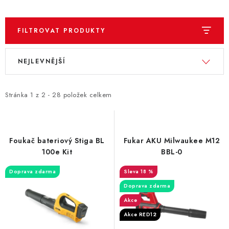
FILTROVAT PRODUKTY
V
Ř
NEJLEVNĚJŠÍ
ý
a
p
z
i
e
Stránka
1
z
2
-
28
položek celkem
s
n
p
í
r
p
Foukač bateriový Stiga BL
Fukar AKU Milwaukee M12
o
r
100e Kit
BBL-0
d
o
Doprava zdarma
18 %
u
d
Doprava zdarma
k
u
Akce
t
k
Akce RED12
ů
t