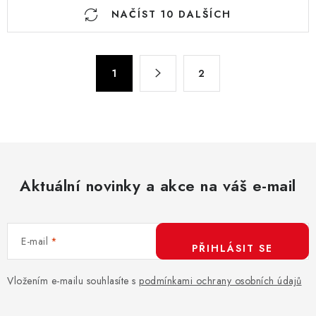
O
NAČÍST 10 DALŠÍCH
v
l
á
S
d
1
2
t
a
r
c
á
n
í
k
p
o
r
v
Aktuální novinky a akce na váš e-mail
v
á
k
n
y
í
v
E-mail
PŘIHLÁSIT SE
ý
p
Vložením e-mailu souhlasíte s
podmínkami ochrany osobních údajů
i
s