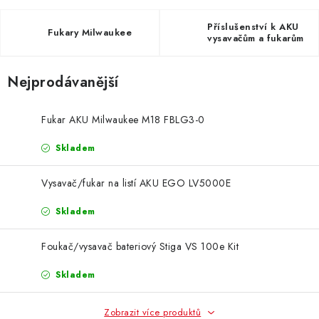
ZNAČKY
Příslušenství k AKU
Fukary Milwaukee
vysavačům a fukarům
KONTAKTY
OCHRANA OSOBNÍCH ÚDAJŮ
JAK NAKUPOVAT
OBCHODNÍ PODMÍNKY
Nejprodávanější
ODSTOUPENÍ OD SMLOUVY
DOPRAVA A PLATBA
EXPEDICE ZBOŽÍ
REKLAMACE ZAKOUPENÉHO ZBOŽÍ
Fukar AKU Milwaukee M18 FBLG3-0
Skladem
Vysavač/fukar na listí AKU EGO LV5000E
Skladem
Foukač/vysavač bateriový Stiga VS 100e Kit
Skladem
Zobrazit více produktů