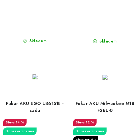
Skladem
Skladem
Fukar AKU EGO LB6151E -
Fukar AKU Milwaukee M18
sada
F2BL-0
14 %
12 %
Doprava zdarma
Doprava zdarma
Akce RED12