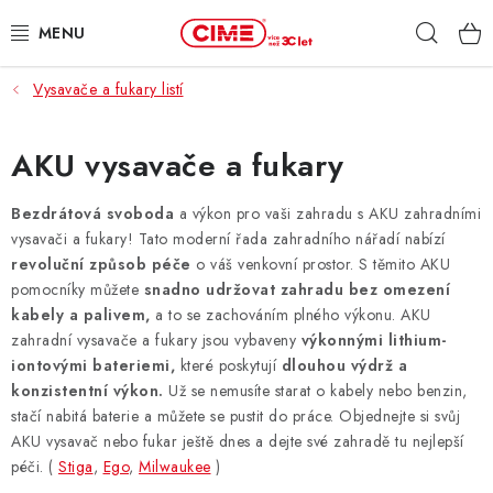
Přejít
Hleda
na
obsah
Vysavače a fukary listí
ZAHRADA, LES
DÍLNA, STAVBA
AKU vysavače a fukary
MILWAUKEE
Bezdrátová svoboda
a výkon pro vaši zahradu s AKU zahradními
vysavači a fukary! Tato moderní řada zahradního nářadí nabízí
revoluční způsob péče
o váš venkovní prostor. S těmito AKU
ELEKTROMOBILITA
pomocníky můžete
snadno udržovat zahradu bez omezení
kabely a palivem,
a to se zachováním plného výkonu. AKU
PROFI STROJE
zahradní vysavače a fukary jsou vybaveny
výkonnými lithium-
iontovými bateriemi,
které poskytují
dlouhou výdrž a
PRODEJNY
konzistentní výkon.
Už se nemusíte starat o kabely nebo benzin,
stačí nabitá baterie a můžete se pustit do práce. Objednejte si svůj
SLUŽBY
AKU vysavač nebo fukar ještě dnes a dejte své zahradě tu nejlepší
péči. (
Stiga
,
Ego
,
Milwaukee
)