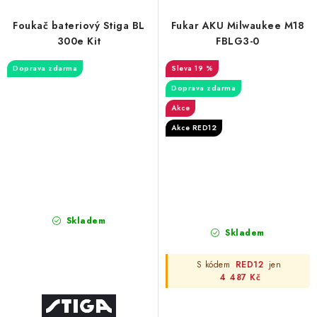
Foukač bateriový Stiga BL
Fukar AKU Milwaukee M18
300e Kit
FBLG3-0
Doprava zdarma
19 %
Doprava zdarma
Akce
Akce RED12
Skladem
Skladem
S kódem
RED12
jen
4 487 Kč