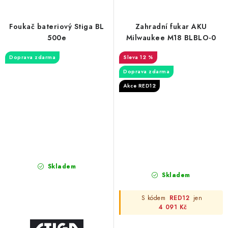
Foukač bateriový Stiga BL
Zahradní fukar AKU
500e
Milwaukee M18 BLBLO-0
Doprava zdarma
12 %
Doprava zdarma
Akce RED12
Skladem
Skladem
S kódem
RED12
jen
4 091 Kč