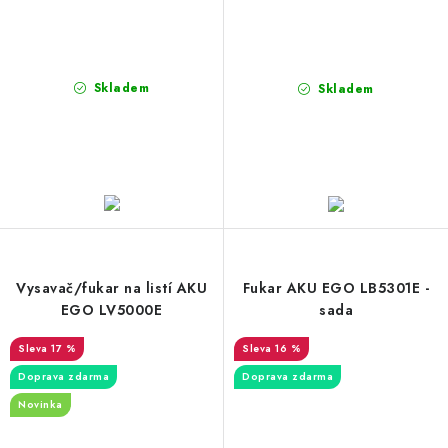
Skladem
Skladem
Vysavač/fukar na listí AKU
Fukar AKU EGO LB5301E -
EGO LV5000E
sada
17 %
16 %
Doprava zdarma
Doprava zdarma
Novinka