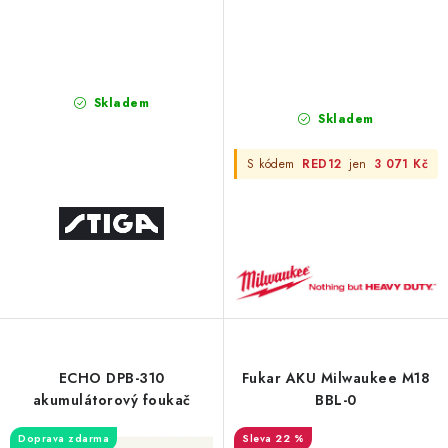
ů
Skladem
Skladem
S kódem
RED12
jen
3 071 Kč
ECHO DPB-310
Fukar AKU Milwaukee M18
akumulátorový foukač
BBL-0
Doprava zdarma
22 %