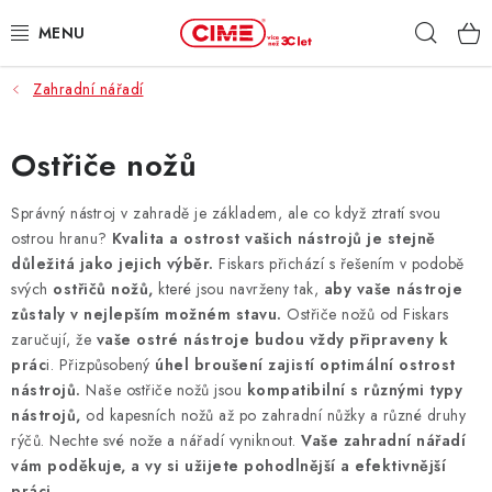
Přejít
Hleda
na
obsah
Zahradní nářadí
ZAHRADA, LES
DÍLNA, STAVBA
Ostřiče nožů
MILWAUKEE
Správný nástroj v zahradě je základem, ale co když ztratí svou
ostrou hranu?
Kvalita a ostrost vašich nástrojů je stejně
důležitá jako jejich výběr.
Fiskars přichází s řešením v podobě
ELEKTROMOBILITA
svých
ostřičů nožů,
které jsou navrženy tak,
aby vaše nástroje
zůstaly v nejlepším možném stavu.
Ostřiče nožů od Fiskars
PROFI STROJE
zaručují, že
vaše ostré nástroje budou vždy připraveny k
prác
i. Přizpůsobený
úhel broušení zajistí optimální ostrost
PRODEJNY
nástrojů.
Naše ostřiče nožů jsou
kompatibilní s různými typy
nástrojů,
od kapesních nožů až po zahradní nůžky a různé druhy
SLUŽBY
rýčů. Nechte své nože a nářadí vyniknout.
Vaše zahradní nářadí
vám poděkuje, a vy si užijete pohodlnější a efektivnější
práci.