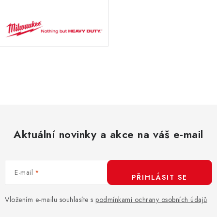
O
v
l
á
d
Aktuální novinky a akce na váš e-mail
a
c
í
E-mail
p
PŘIHLÁSIT SE
r
v
Vložením e-mailu souhlasíte s
podmínkami ochrany osobních údajů
k