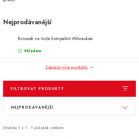
ZNAČKY
KONTAKTY
OCHRANA OSOBNÍCH ÚDAJŮ
Nejprodávanější
JAK NAKUPOVAT
OBCHODNÍ PODMÍNKY
ODSTOUPENÍ OD SMLOUVY
DOPRAVA A PLATBA
Brousek na nože kompaktní Milwaukee
EXPEDICE ZBOŽÍ
REKLAMACE ZAKOUPENÉHO ZBOŽÍ
Skladem
Zobrazit více produktů
FILTROVAT PRODUKTY
V
Ř
NEJPRODÁVANĚJŠÍ
ý
a
p
z
i
e
Stránka
1
z
1
-
1
položek celkem
s
n