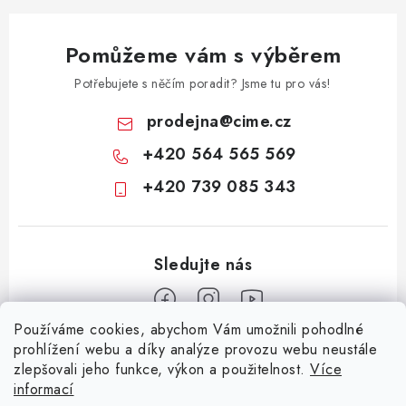
y
v
Pomůžeme vám s výběrem
ý
p
Potřebujete s něčím poradit? Jsme tu pro vás!
i
prodejna
@
cime.cz
s
+420 564 565 569
u
+420 739 085 343
Používáme cookies, abychom Vám umožnili pohodlné
Z
prohlížení webu a díky analýze provozu webu neustále
zlepšovali jeho funkce, výkon a použitelnost.
Více
á
informací
Informace pro vás
p