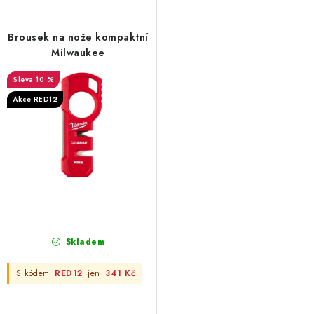
p
í
r
p
Brousek na nože kompaktní
o
r
Milwaukee
d
o
10 %
u
d
Akce RED12
k
u
t
k
ů
t
ů
Skladem
S kódem
RED12
jen
341 Kč