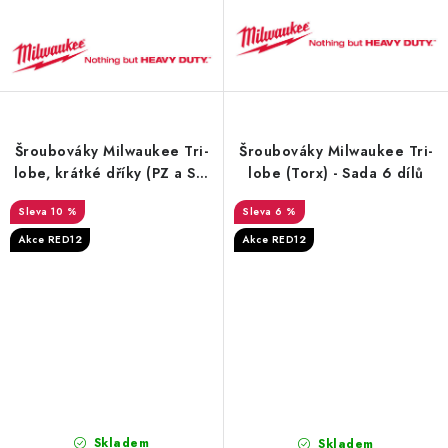
Šroubováky Milwaukee Tri-
Šroubováky Milwaukee Tri-
lobe, krátké dříky (PZ a SL)
lobe (Torx) - Sada 6 dílů
- Sada 2 dílů
10 %
6 %
Akce RED12
Akce RED12
Skladem
Skladem