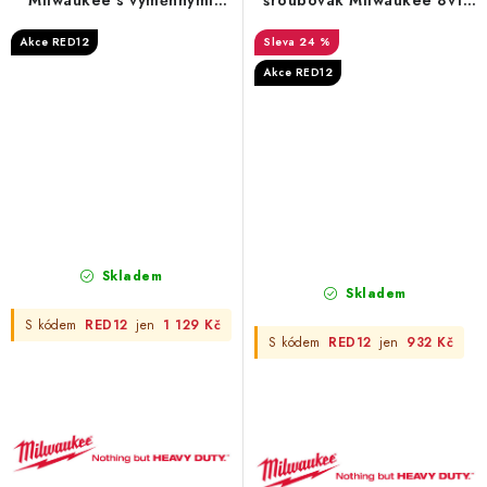
bity, Multi-bit 39v1 v
VDE
Akce RED12
24 %
přenosném balení
Akce RED12
Skladem
Skladem
S kódem
RED12
jen
1 129 Kč
S kódem
RED12
jen
932 Kč