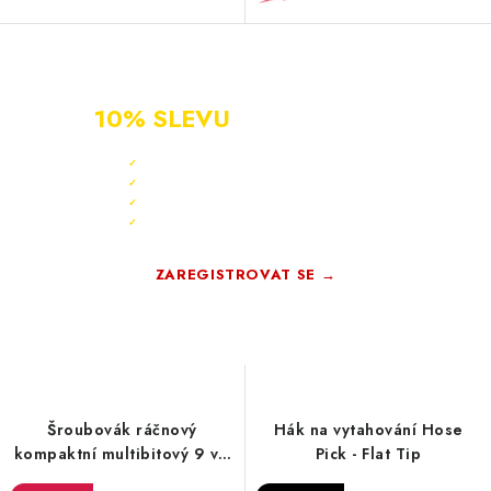
NOVÝ ZÁKAZNÍK?
ZAREGISTRUJ SE A ZÍSKEJ
10% SLEVU
PO CELÝ ROK
Sleva 10 % ihned po registraci
✓
Bonus 3 % na další nákup
✓
Exkluzivní akce pouze pro členy
✓
Registrace rychlá a zdarma
✓
ZAREGISTROVAT SE →
Zdarma · Bez závazků
Šroubovák ráčnový
Hák na vytahování Hose
kompaktní multibitový 9 v 1
Pick - Flat Tip
Milwaukee