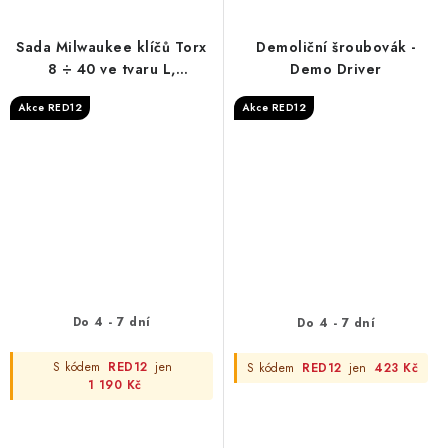
Sada Milwaukee klíčů Torx
Demoliční šroubovák -
8 ÷ 40 ve tvaru L,
Demo Driver
prodloužené (9 ks)
Akce RED12
Akce RED12
Do 4 - 7 dní
Do 4 - 7 dní
S kódem
RED12
jen
S kódem
RED12
jen
423 Kč
1 190 Kč