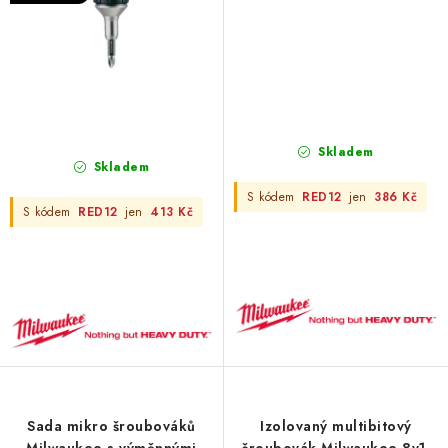
Skladem
Skladem
S kódem
RED12
jen
386 Kč
S kódem
RED12
jen
413 Kč
Sada mikro šroubováků
Izolovaný multibitový
Milwaukee s výměnnými
šroubovák Milwaukee 8v1,