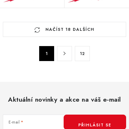
O
NAČÍST 18 DALŠÍCH
v
l
á
S
d
1
12
t
a
r
c
á
n
í
k
p
o
r
v
Aktuální novinky a akce na váš e-mail
v
á
k
n
y
í
v
E-mail
PŘIHLÁSIT SE