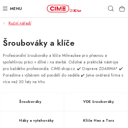
Přejít
Hleda
na
obsah
Ruční nářadí
ZAHRADA, LES
DÍLNA, STAVBA
Šroubováky a klíče
MILWAUKEE
Profesionální šroubováky a klíče Milwaukee pro přesnou a
spolehlivou práci v dílně i na stavbě. Odolné a praktické nástroje
pro každého profesionála. CIME-shop.cz.
✔️ Doprava ZDARMA* ✔️
ELEKTROMOBILITA
Poradíme s výběrem od pondělí do neděle ✔️ Jsme ověřená firma s
více než 30 lety na trhu
PROFI STROJE
PRODEJNY
Šroubováky
VDE šroubováky
SLUŽBY
Háky a vytahováky
Klíče Hex a Torx