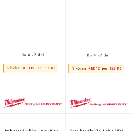
Do 4 - 7 dní
Do 4 - 7 dní
S kódem
RED12
jen
111 Kč
S kódem
RED12
jen
128 Kč
Imbusové klíče - Hex Key -
Šroubováky Tri-Lobe VDE -