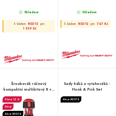
Skladem
Skladem
S kódem
RED12
jen
S kódem
RED12
jen
747 Kč
1 539 Kč
Šroubovák ráčnový
Sady háků a vytahováků -
kompaktní multibitový 8 v 1
Hook & Pick Set
Milwaukee
15 %
Akce RED12
Akce
Akce RED12