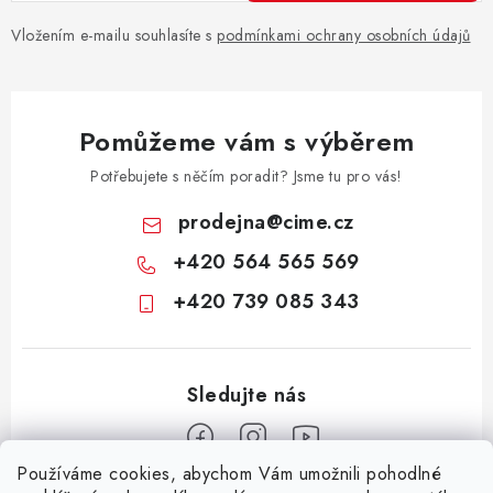
ý
p
Vložením e-mailu souhlasíte s
podmínkami ochrany osobních údajů
i
s
u
Pomůžeme vám s výběrem
Potřebujete s něčím poradit? Jsme tu pro vás!
prodejna
@
cime.cz
+420 564 565 569
+420 739 085 343
Používáme cookies, abychom Vám umožnili pohodlné