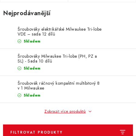
ZNAČKY
Nejprodávanější
KONTAKTY
OCHRANA OSOBNÍCH ÚDAJŮ
JAK NAKUPOVAT
OBCHODNÍ PODMÍNKY
Šroubováky elektrikářské Milwaukee Tri-lobe
VDE – sada 12 dílů
ODSTOUPENÍ OD SMLOUVY
DOPRAVA A PLATBA
Skladem
EXPEDICE ZBOŽÍ
REKLAMACE ZAKOUPENÉHO ZBOŽÍ
Šroubováky Milwaukee Tri-lobe (PH, PZ a
SL) - Sada 10 dílů
Skladem
Šroubovák ráčnový kompaktní multibitový 8
v 1 Milwaukee
Skladem
Zobrazit více produktů
FILTROVAT PRODUKTY