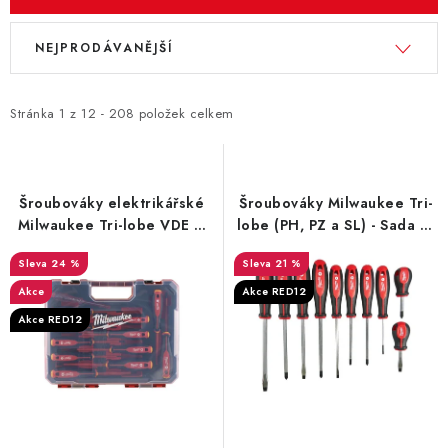
V
Ř
NEJPRODÁVANĚJŠÍ
ý
a
p
z
i
e
Stránka
1
z
12
-
208
položek celkem
s
n
p
í
r
p
Šroubováky elektrikářské
Šroubováky Milwaukee Tri-
o
r
Milwaukee Tri-lobe VDE –
lobe (PH, PZ a SL) - Sada 10
sada 12 dílů
dílů
d
o
24 %
21 %
u
d
Akce
Akce RED12
k
u
Akce RED12
t
k
ů
t
ů