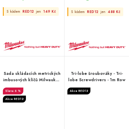
S kódem
RED12
jen
149 Kč
S kódem
RED12
jen
488 Kč
Sada skládacích metrických
Tri-lobe šroubováky - Tri-
imbusových klíčů Milwaukee
lobe Screwdrivers - 1m Row
- 8 ks
6 %
Akce RED12
Akce RED12