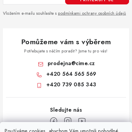
r
v
Vložením e-mailu souhlasíte s
podmínkami ochrany osobních údajů
k
y
v
Pomůžeme vám s výběrem
ý
p
Potřebujete s něčím poradit? Jsme tu pro vás!
i
prodejna
@
cime.cz
s
+420 564 565 569
u
+420 739 085 343
Používáme cookies, abychom Vám umožnili pohodlné