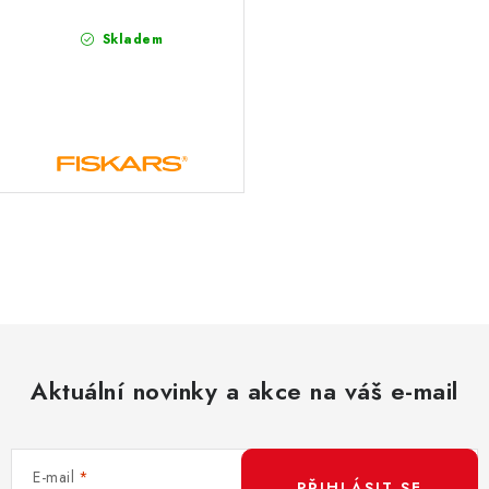
Skladem
O
v
l
á
d
Aktuální novinky a akce na váš e-mail
a
c
í
E-mail
p
PŘIHLÁSIT SE