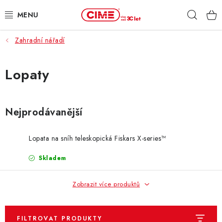
Přejít
Hleda
na
obsah
Zahradní nářadí
ZAHRADA, LES
DÍLNA, STAVBA
Lopaty
MILWAUKEE
Nejprodávanější
ELEKTROMOBILITA
Lopata na sníh teleskopická Fiskars X-series™
PROFI STROJE
Skladem
PRODEJNY
Zobrazit více produktů
SLUŽBY
FILTROVAT PRODUKTY