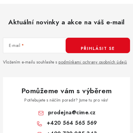
l
á
d
Aktuální novinky a akce na váš e-mail
a
c
í
E-mail
p
PŘIHLÁSIT SE
r
v
Vložením e-mailu souhlasíte s
podmínkami ochrany osobních údajů
k
y
v
Pomůžeme vám s výběrem
ý
p
Potřebujete s něčím poradit? Jsme tu pro vás!
i
prodejna
@
cime.cz
s
+420 564 565 569
u