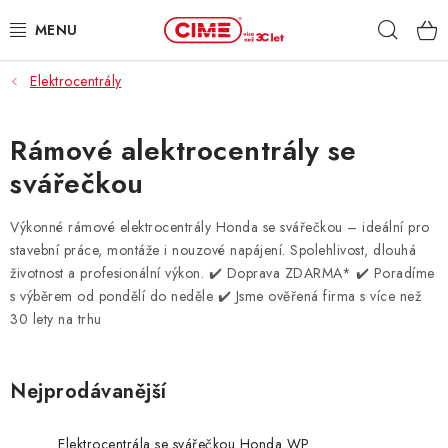
Přejít
Hleda
na
obsah
Elektrocentrály
ZAHRADA, LES
DÍLNA, STAVBA
Rámové alektrocentrály se
svářečkou
MILWAUKEE
Výkonné rámové elektrocentrály Honda se svářečkou – ideální pro
ELEKTROMOBILITA
stavební práce, montáže i nouzové napájení. Spolehlivost, dlouhá
životnost a profesionální výkon.
✔️ Doprava ZDARMA* ✔️ Poradíme
PROFI STROJE
s výběrem od pondělí do neděle ✔️ Jsme ověřená firma s více než
30 lety na trhu
PRODEJNY
Nejprodávanější
SLUŽBY
Elektrocentrála se svářečkou Honda WP