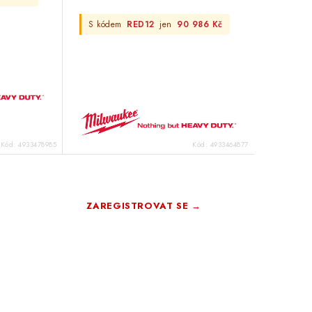
S kódem
RED12
jen
90 986 Kč
Kód:
4933478985
Kód:
4933464877
istraci
up
ZAREGISTROVAT SE →
ro členy
Zdarma · Bez závazků
rma