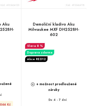
Kód:
4933464120
Kód:
4933464118
o Aku
Demoliční kladivo Aku
H2528H-
Milwaukee MXF DH2528H-
602
8 %
Doprava zdarma
Akce RED12
oužené
+ možnost prodloužené
záruky
ní
Do 4 - 7 dní
 066 Kč