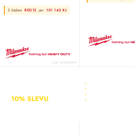
S kódem
RED12
jen
101 142 Kč
Kód:
4933499993
NOVÝ ZÁKAZNÍK?
ZAREGISTRUJ SE
Sleva 10 % ihned po reg
✓
A ZÍSKEJ
Bonus 3 % na další nák
✓
Exkluzivní akce pouze p
✓
10% SLEVU
PO
Registrace rychlá a zda
✓
CELÝ ROK