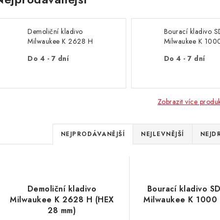
Demoliční kladivo
Bourací kladivo 
Milwaukee K 2628 H
Milwaukee K 100
(HEX 28 mm)
kg
Do 4 - 7 dní
Do 4 - 7 dní
Zobrazit více produ
Ř
NEJPRODÁVANĚJŠÍ
NEJLEVNĚJŠÍ
NEJD
a
V
z
ý
e
Demoliční kladivo
Bourací kladivo 
p
Milwaukee K 2628 H (HEX
Milwaukee K 1000 
n
28 mm)