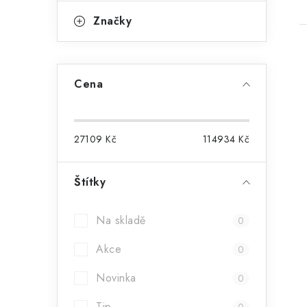
Značky
Cena
27109
Kč
114934
Kč
Štítky
Na skladě
0
Akce
0
Novinka
0
Tip