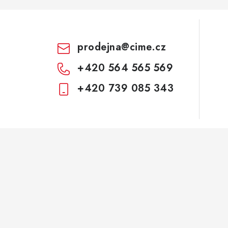
p
v
prodejna
@
cime.cz
k
+420 564 565 569
y
+420 739 085 343
v
ý
p
s
u