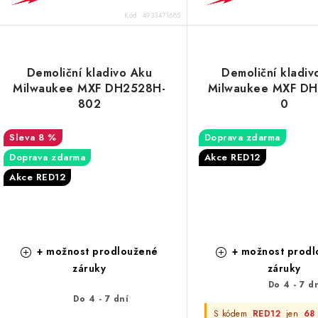
Kód:
4933471685
Demoliční kladivo Aku
Demoliční kladiv
Milwaukee MXF DH2528H-
Milwaukee MXF D
802
0
8 %
Doprava zdarma
Doprava zdarma
Akce RED12
Akce RED12
+ možnost prodloužené
+ možnost prodl
záruky
záruky
Do 4 - 7 d
Do 4 - 7 dní
S kódem
RED12
jen
68