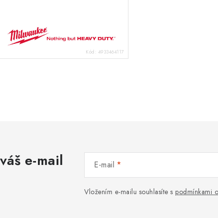
Kód:
4933464117
O
v
á
váš e-mail
d
E-mail
a
c
Vložením e-mailu souhlasíte s
podmínkami o