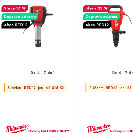
í
s
17 %
23 %
p
Doprava zdarma
Doprava zdarma
p
r
Akce RED12
Akce RED12
r
o
o
d
d
u
u
k
Do 4 - 7 dní
Do 4 - 7 d
k
t
S kódem
RED12
jen
62 015 Kč
S kódem
RED12
jen
23
ů
ů