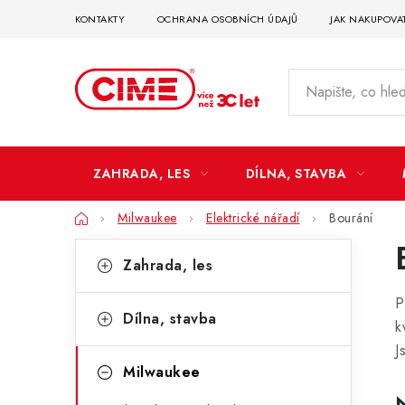
Přejít
KONTAKTY
OCHRANA OSOBNÍCH ÚDAJŮ
JAK NAKUPOVA
na
obsah
ZAHRADA, LES
DÍLNA, STAVBA
Domů
Milwaukee
Elektrické nářadí
Bourání
P
K
Přeskočit
Zahrada, les
kategorie
a
o
P
t
s
Dílna, stavba
k
e
t
J
g
Milwaukee
r
o