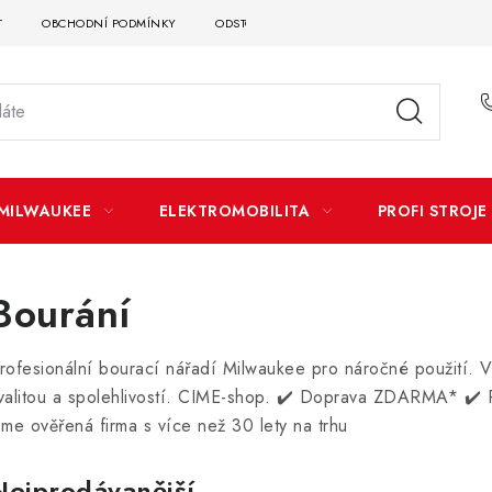
T
OBCHODNÍ PODMÍNKY
ODSTOUPENÍ OD SMLOUVY
DOPRAVA A P
MILWAUKEE
ELEKTROMOBILITA
PROFI STROJE
Bourání
rofesionální bourací nářadí Milwaukee pro náročné použití. Vý
valitou a spolehlivostí. CIME-shop.
✔️ Doprava ZDARMA* ✔️ P
sme ověřená firma s více než 30 lety na trhu
Nejprodávanější