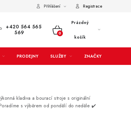
Přihlášení
Registrace
LATBA
EXPEDICE ZBOŽÍ
REKLAMACE ZAKOUPENÉHO ZBOŽÍ
Prázdný
+420 564 565
569
NÁKUPNÍ
košík
KOŠÍK
PRODEJNY
SLUŽBY
ZNAČKY
konná kladiva a bourací stroje s originální
oradíme s výběrem od pondělí do neděle ✔️