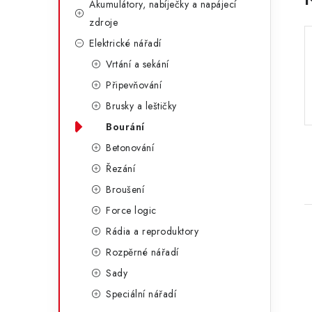
Akumulátory, nabíječky a napájecí
a
r
zdroje
n
i
Elektrické nářadí
e
n
Vrtání a sekání
Připevňování
í
Brusky a leštičky
p
Bourání
a
Betonování
n
Řezání
Broušení
e
Force logic
l
Rádia a reproduktory
Rozpěrné nářadí
Sady
Speciální nářadí