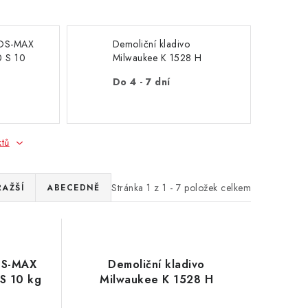
SDS-MAX
Demoliční kladivo
0 S 10
Milwaukee K 1528 H
Do 4 - 7 dní
ktů
Stránka
1
z
1
-
7
položek celkem
RAŽŠÍ
ABECEDNĚ
SDS-MAX
Demoliční kladivo
S 10 kg
Milwaukee K 1528 H