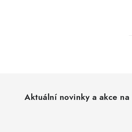
l
Aktuální novinky a akce na 
í