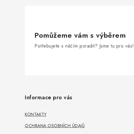
r
Pomůžeme vám s výběrem
Potřebujete s něčím poradit? Jsme tu pro vás!
Z
i
á
Informace pro vás
p
a
KONTAKTY
t
OCHRANA OSOBNÍCH ÚDAJŮ