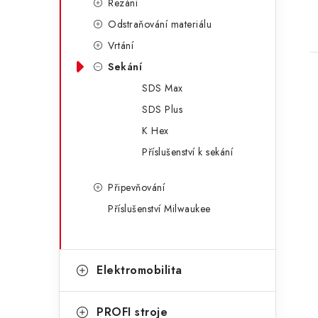
Řezání
Odstraňování materiálu
Vrtání
Sekání
SDS Max
SDS Plus
K Hex
Příslušenství k sekání
i
Připevňování
Příslušenství Milwaukee
Elektromobilita
PROFI stroje