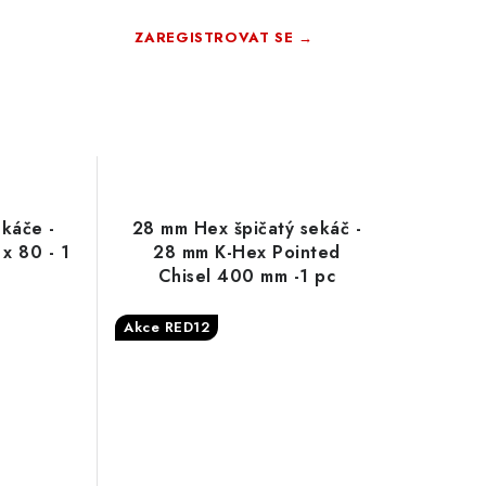
istraci
up
ZAREGISTROVAT SE →
ro členy
Zdarma · Bez závazků
rma
káče -
28 mm Hex špičatý sekáč -
x 80 - 1
28 mm K-Hex Pointed
Chisel 400 mm -1 pc
Akce RED12