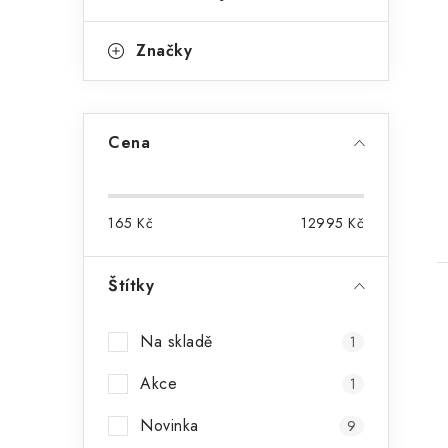
Značky
t
Cena
165
Kč
12995
Kč
Štítky
Na skladě
1
Akce
1
Novinka
9