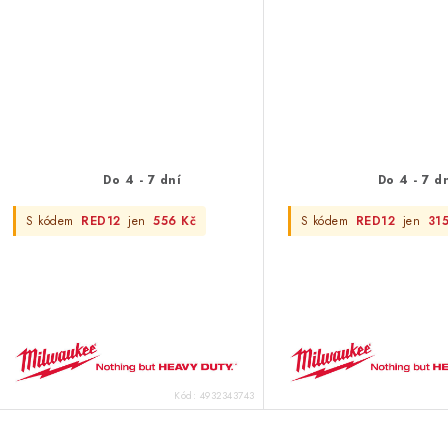
Do 4 - 7 dní
Do 4 - 7 d
S kódem
RED12
jen
556 Kč
S kódem
RED12
jen
31
Kód:
4932343743
NOVÝ ZÁKAZNÍK?