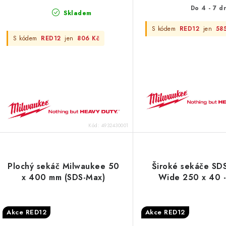
u
k
Do 4 - 7 d
Skladem
k
t
S kódem
RED12
jen
58
S kódem
RED12
jen
806 Kč
ů
ů
Kód:
4932430001
Plochý sekáč Milwaukee 50
Široké sekáče SDS
x 400 mm (SDS-Max)
Wide 250 x 40 -
Akce RED12
Akce RED12