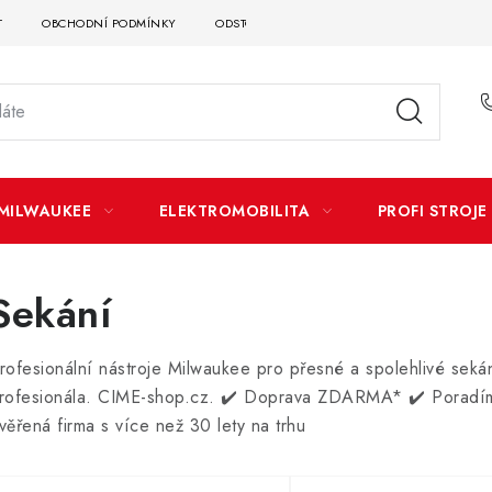
T
OBCHODNÍ PODMÍNKY
ODSTOUPENÍ OD SMLOUVY
DOPRAVA A P
MILWAUKEE
ELEKTROMOBILITA
PROFI STROJE
Sekání
rofesionální nástroje Milwaukee pro přesné a spolehlivé seká
rofesionála. CIME-shop.cz. ✔️ Doprava ZDARMA* ✔️ Poradím
věřená firma s více než 30 lety na trhu