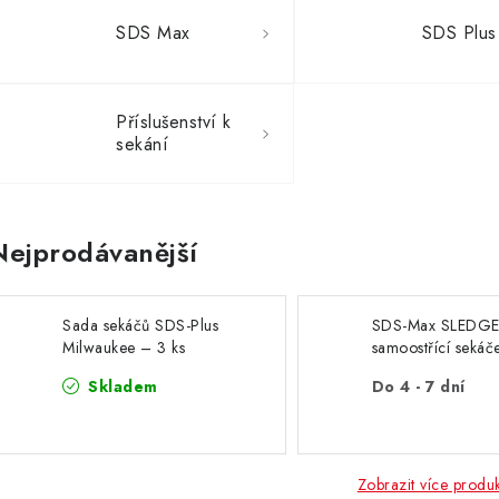
SDS Max
SDS Plus
Příslušenství k
sekání
Nejprodávanější
Sada sekáčů SDS-Plus
SDS-Max SLEDG
Milwaukee – 3 ks
samoostřící sekáč
Max Sledge point
Skladem
Do 4 - 7 dní
chisels self sharp
400 mm - 1pc
Zobrazit více produ