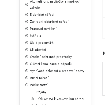
Akumulátory, nabíječky a napájecí
a
r
zdroje
n
i
Elektrické nářadí
e
n
Zahradní elektrické nářadí
Pracovní osvětlení
í
Měřidla
p
Úklid pracoviště
a
Skladování
n
Osobní ochranné prostředky
Čištění kanalizace a odpadů
e
Vyhřívané oblečení a pracovní oděvy
l
Ruční nářadí
Příslušenství
Stojany
Příslušenství k venkovnímu nářadí