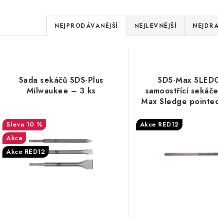
Ř
NEJPRODÁVANĚJŠÍ
NEJLEVNĚJŠÍ
NEJDRA
a
V
z
ý
e
Sada sekáčů SDS-Plus
SDS-Max SLED
p
Milwaukee – 3 ks
samoostřící sekáče
n
Max Sledge pointed
í
self sharpening 4
1pc
s
10 %
Akce RED12
p
Akce
p
r
Akce RED12
r
o
o
d
d
u