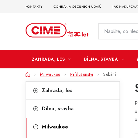
Přejít
KONTAKTY
OCHRANA OSOBNÍCH ÚDAJŮ
JAK NAKUPOVA
na
obsah
ZAHRADA, LES
DÍLNA, STAVBA
Domů
Milwaukee
Příslušenství
Sekání
P
K
Přeskočit
Zahrada, les
kategorie
a
o
P
t
s
Dílna, stavba
p
e
t
o
g
Milwaukee
r
o