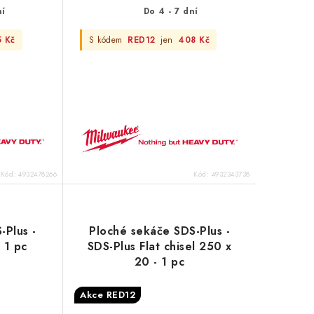
ní
Do 4 - 7 dní
5 Kč
S kódem
RED12
jen
408 Kč
Kód:
4932478266
Kód:
4932343738
-Plus -
Ploché sekáče SDS-Plus -
 1 pc
SDS-Plus Flat chisel 250 x
20 - 1 pc
Akce RED12