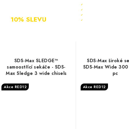
ZAREGISTRUJ SE
Sleva 10 % ihned po reg
✓
A ZÍSKEJ
Bonus 3 % na další nák
✓
Exkluzivní akce pouze p
✓
10% SLEVU
PO
Registrace rychlá a zda
✓
CELÝ ROK
SDS-Max SLEDGE™
SDS-Max široké se
samoostřící sekáče - SDS-
SDS-Max Wide 300 
Max Sledge 3 wide chisels
pc
self sharpening 300 x 80
mm - 1pc
Akce RED12
Akce RED12