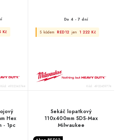
ní
Do 4 - 7 dní
5 Kč
S kódem
RED12
jen
1 222 Kč
Kód:
4932343744
Kód:
4932459774
rojový
Sekáč lopatkový
mm Hex
110x400mm SDS-Max
 - 1pc
Milwaukee
Akce RED12