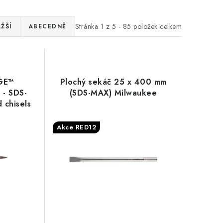
Stránka
1
z
5
-
85
položek celkem
ŽŠÍ
ABECEDNĚ
GE™
Plochý sekáč 25 x 400 mm
 - SDS-
(SDS-MAX) Milwaukee
 chisels
00 mm -
Akce RED12