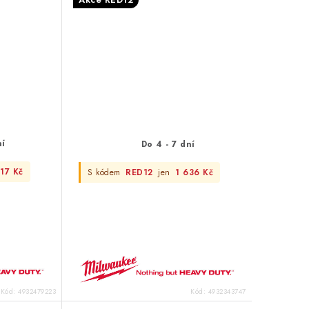
ní
Do 4 - 7 dní
17 Kč
S kódem
RED12
jen
1 636 Kč
Kód:
4932479223
Kód:
4932343747