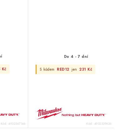
ní
Do 4 - 7 dní
5 Kč
S kódem
RED12
jen
231 Kč
Kód:
4932367146
Kód:
4932339626