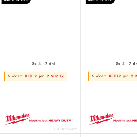
Do 4 - 7 dní
Do 4 - 7 d
S kódem
RED12
jen
2 602 Kč
S kódem
RED12
jen
2 9
Kód:
4932479221