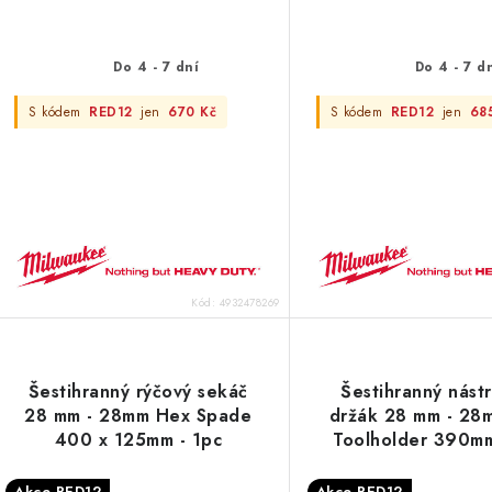
Do 4 - 7 dní
Do 4 - 7 d
S kódem
RED12
jen
670 Kč
S kódem
RED12
jen
68
Kód:
4932478269
Šestihranný rýčový sekáč
Šestihranný nást
28 mm - 28mm Hex Spade
držák 28 mm - 28
400 x 125mm - 1pc
Toolholder 390mm
Akce RED12
Akce RED12