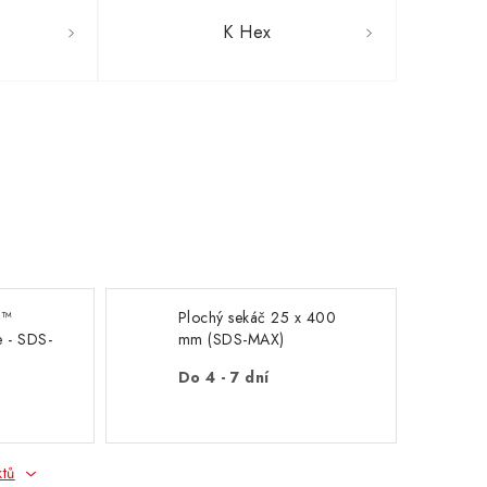
K Hex
E™
Plochý sekáč 25 x 400
e - SDS-
mm (SDS-MAX)
ed
Milwaukee
Do 4 - 7 dní
ening
ktů