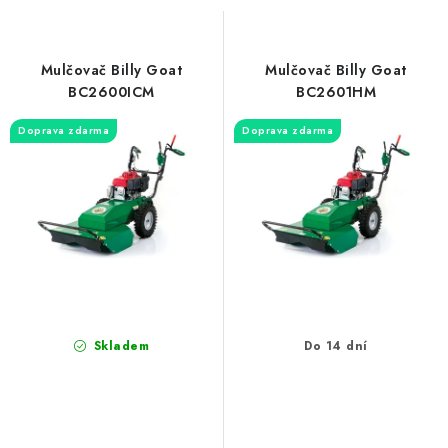
s
n
p
í
r
p
Mulčovač Billy Goat
Mulčovač Billy Goat
o
r
BC2600ICM
BC2601HM
d
o
Doprava zdarma
Doprava zdarma
u
d
k
u
t
k
ů
t
ů
Skladem
Do 14 dní