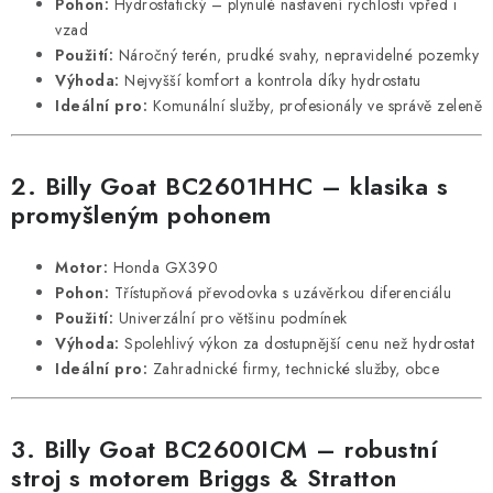
Pohon:
Hydrostatický – plynulé nastavení rychlosti vpřed i
vzad
Použití:
Náročný terén, prudké svahy, nepravidelné pozemky
Výhoda:
Nejvyšší komfort a kontrola díky hydrostatu
Ideální pro:
Komunální služby, profesionály ve správě zeleně
2.
Billy Goat BC2601HHC
– klasika s
promyšleným pohonem
Motor:
Honda GX390
Pohon:
Třístupňová převodovka s uzávěrkou diferenciálu
Použití:
Univerzální pro většinu podmínek
Výhoda:
Spolehlivý výkon za dostupnější cenu než hydrostat
Ideální pro:
Zahradnické firmy, technické služby, obce
3.
Billy Goat BC2600ICM
– robustní
stroj s motorem Briggs & Stratton