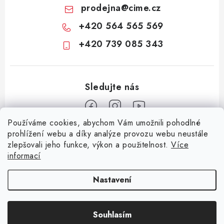
prodejna
@
cime.cz
+420 564 565 569
+420 739 085 343
Používáme cookies, abychom Vám umožnili pohodlné
Z
prohlížení webu a díky analýze provozu webu neustále
zlepšovali jeho funkce, výkon a použitelnost.
Více
á
informací
Informace pro vás
p
a
KONTAKTY
CIME group
Billy Goat
Walker
Stavební technika
Nastavení
t
Zemědělská technika
Komunální technika
OCHRANA OSOBNÍCH ÚDAJŮ
í
Souhlasím
JAK NAKUPOVAT
Copyright 2026
CIME SHOP
. Všechna práva vyhrazena.