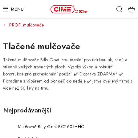
Přejít
Hleda
na
obsah
PROFI mulčovače
ZAHRADA, LES
DÍLNA, STAVBA
Tlačené mulčovače
MILWAUKEE
Tažené mulčovače Billy Goat jsou ideální pro údržbu luk, sadů a
středně velkých travnatých ploch. Vysoký výkon a robustní
konstrukce pro profesionální použití.
✔️ Doprava ZDARMA* ✔️
ELEKTROMOBILITA
Poradíme s výběrem od pondělí do neděle ✔️ Jsme ověřený firma s
více než 30 lety na trhu
PROFI STROJE
PRODEJNY
Nejprodávanější
SLUŽBY
Mulčovač Billy Goat BC2601HHC