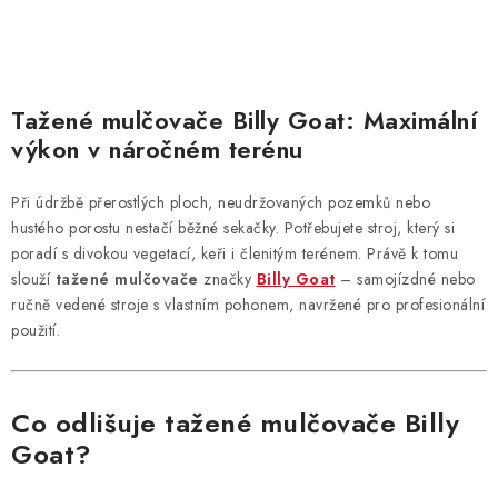
O
v
Tažené mulčovače Billy Goat: Maximální
l
výkon v náročném terénu
á
d
Při údržbě přerostlých ploch, neudržovaných pozemků nebo
a
hustého porostu nestačí běžné sekačky. Potřebujete stroj, který si
c
poradí s divokou vegetací, keři i členitým terénem. Právě k tomu
í
slouží
tažené mulčovače
značky
Billy Goat
– samojízdné nebo
ručně vedené stroje s vlastním pohonem, navržené pro profesionální
p
použití.
r
v
k
Co odlišuje tažené mulčovače Billy
y
Goat?
v
ý