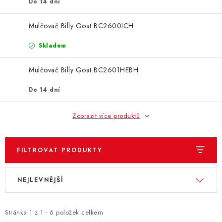
ZNAČKY
Do 14 dní
Mulčovač Billy Goat BC2600ICH
KONTAKTY
OCHRANA OSOBNÍCH ÚDAJŮ
JAK NAKUPOVAT
OBCHODNÍ PODMÍNKY
Skladem
ODSTOUPENÍ OD SMLOUVY
DOPRAVA A PLATBA
Mulčovač Billy Goat BC2601HEBH
EXPEDICE ZBOŽÍ
REKLAMACE ZAKOUPENÉHO ZBOŽÍ
Do 14 dní
Zobrazit více produktů
FILTROVAT PRODUKTY
V
Ř
NEJLEVNĚJŠÍ
ý
a
p
z
i
e
Stránka
1
z
1
-
6
položek celkem