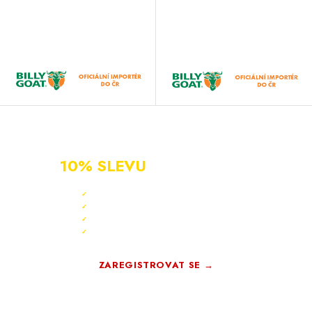
NOVÝ ZÁKAZNÍK?
ZAREGISTRUJ SE A ZÍSKEJ
10% SLEVU
PO CELÝ ROK
Sleva 10 % ihned po registraci
✓
Bonus 3 % na další nákup
✓
Exkluzivní akce pouze pro členy
✓
Registrace rychlá a zdarma
✓
ZAREGISTROVAT SE →
Zdarma · Bez závazků