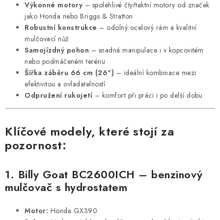
Výkonné motory
– spolehlivé čtyřtaktní motory od značek
p
jako Honda nebo Briggs & Stratton
i
Robustní konstrukce
– odolný ocelový rám a kvalitní
s
mulčovací nůž
u
Samojízdný pohon
– snadná manipulace i v kopcovitém
nebo podmáčeném terénu
Šířka záběru 66 cm (26")
– ideální kombinace mezi
efektivitou a ovladatelností
Odpružení rukojetí
– komfort při práci i po delší dobu
Klíčové modely, které stojí za
pozornost:
1.
Billy Goat BC2600ICH
– benzinový
mulčovač s hydrostatem
Motor:
Honda GX390