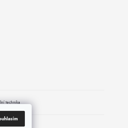
ní technika
ouhlasím