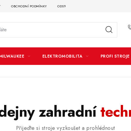
T
OBCHODNÍ PODMÍNKY
ODSTOUPENÍ OD SMLOUVY
DOPRAVA A P
MILWAUKEE
ELEKTROMOBILITA
PROFI STROJE
dejny zahradní
tech
Přijeďte si stroje vyzkoušet a prohlédnout