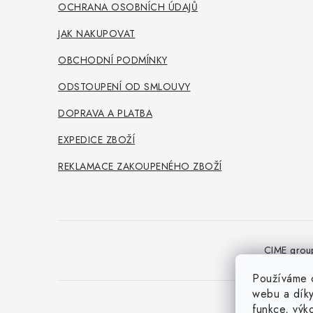
t
OCHRANA OSOBNÍCH ÚDAJŮ
í
JAK NAKUPOVAT
OBCHODNÍ PODMÍNKY
ODSTOUPENÍ OD SMLOUVY
DOPRAVA A PLATBA
EXPEDICE ZBOŽÍ
REKLAMACE ZAKOUPENÉHO ZBOŽÍ
CIME grou
Používáme c
webu a díky
funkce, výk