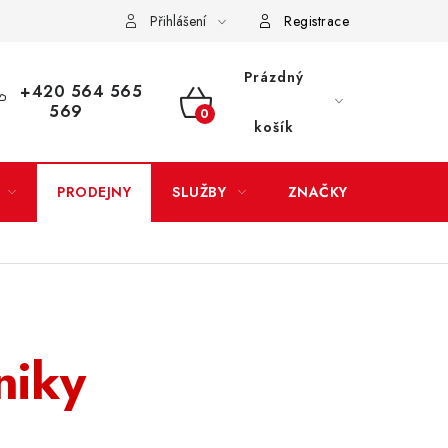
Přihlášení
Registrace
LATBA
EXPEDICE ZBOŽÍ
REKLAMACE ZAKOUPENÉHO ZBOŽÍ
Prázdný
+420 564 565
569
NÁKUPNÍ
košík
KOŠÍK
PRODEJNY
SLUŽBY
ZNAČKY
niky