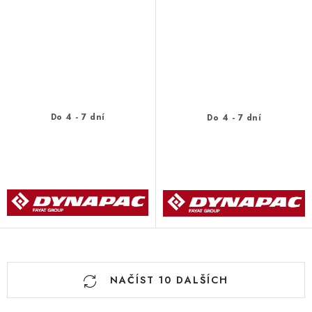
Do 4 - 7 dní
Do 4 - 7 dní
O
NAČÍST 10 DALŠÍCH
v
l