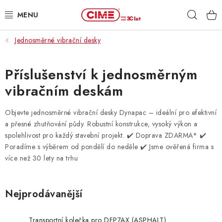
Přejít
Hleda
na
obsah
Jednosměrné vibrační desky
ZAHRADA, LES
DÍLNA, STAVBA
Příslušenství k jednosměrným
vibračním deskám
MILWAUKEE
Objevte jednosměrné vibrační desky Dynapac – ideální pro efektivní
ELEKTROMOBILITA
a přesné zhutňování půdy. Robustní konstrukce, vysoký výkon a
spolehlivost pro každý stavební projekt.
✔️ Doprava ZDARMA* ✔️
PROFI STROJE
Poradíme s výběrem od pondělí do neděle ✔️ Jsme ověřená firma s
více než 30 lety na trhu
PRODEJNY
Nejprodávanější
SLUŽBY
Transportní kolečka pro DFP7AX (ASPHALT)