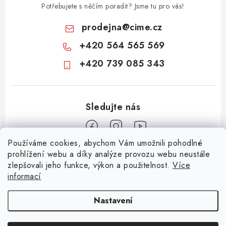
Potřebujete s něčím poradit? Jsme tu pro vás!
prodejna
@
cime.cz
+420 564 565 569
+420 739 085 343
Používáme cookies, abychom Vám umožnili pohodlné
Z
prohlížení webu a díky analýze provozu webu neustále
zlepšovali jeho funkce, výkon a použitelnost.
Více
á
informací
Informace pro vás
p
a
KONTAKTY
CIME group
Billy Goat
Walker
Stavební technika
Nastavení
t
Zemědělská technika
Komunální technika
OCHRANA OSOBNÍCH ÚDAJŮ
í