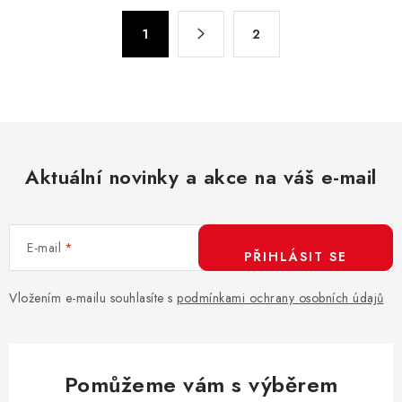
á
S
d
1
2
t
a
r
c
á
n
í
k
p
o
r
v
Aktuální novinky a akce na váš e-mail
v
á
k
n
y
í
v
E-mail
PŘIHLÁSIT SE
ý
p
Vložením e-mailu souhlasíte s
podmínkami ochrany osobních údajů
i
s
u
Pomůžeme vám s výběrem