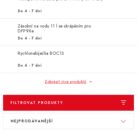
ZNAČKY
Do 4 - 7 dní
KONTAKTY
OCHRANA OSOBNÍCH ÚDAJŮ
Zásobní na vodu 11 l se skrápěním pro
JAK NAKUPOVAT
OBCHODNÍ PODMÍNKY
DFP9Xe
ODSTOUPENÍ OD SMLOUVY
DOPRAVA A PLATBA
Do 4 - 7 dní
EXPEDICE ZBOŽÍ
REKLAMACE ZAKOUPENÉHO ZBOŽÍ
Rychlonabíječka BOC13
Do 4 - 7 dní
Zobrazit více produktů
FILTROVAT PRODUKTY
V
Ř
NEJPRODÁVANĚJŠÍ
ý
a
p
z