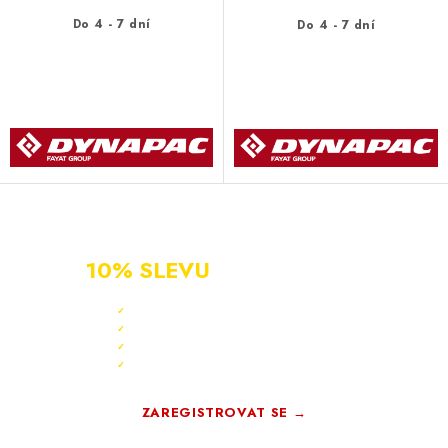
Do 4 - 7 dní
Do 4 - 7 dní
NOVÝ ZÁKAZNÍK?
ZAREGISTRUJ SE A ZÍSKEJ
10% SLEVU
PO CELÝ ROK
Sleva 10 % ihned po registraci
✓
Bonus 3 % na další nákup
✓
Exkluzivní akce pouze pro členy
✓
Registrace rychlá a zdarma
✓
ZAREGISTROVAT SE →
Zdarma · Bez závazků