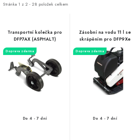
i
e
Stránka
1
z
2
-
28
položek celkem
s
n
p
í
r
p
Transportní kolečka pro
Zásobní na vodu 11 l se
o
r
DFP7AX (ASPHALT)
skrápěním pro DFP9Xe
d
o
Doprava zdarma
Doprava zdarma
u
d
k
u
t
k
ů
t
ů
Do 4 - 7 dní
Do 4 - 7 dní