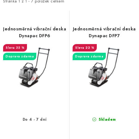
i
e
Stránka
1
z
1
-
7
položek celkem
s
n
p
í
r
p
Jednosměrná vibrační deska
Jednosměrná vibrační deska
o
r
Dynapac DFP6
Dynapac DFP7
d
o
35 %
22 %
u
d
Doprava zdarma
Doprava zdarma
k
u
t
k
ů
t
ů
Do 4 - 7 dní
Skladem