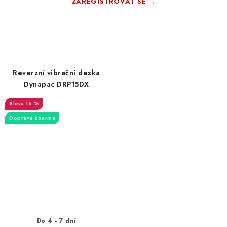
ZAREGISTROVAT SE →
Zdarma · Bez závazků
Reverzní vibrační deska
Dynapac DRP15DX
16 %
Doprava zdarma
Do 4 - 7 dní