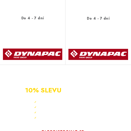
Do 4 - 7 dní
Do 4 - 7 dní
NOVÝ ZÁKAZNÍK?
ZAREGISTRUJ SE A ZÍSKEJ
10% SLEVU
PO CELÝ ROK
Sleva 10 % ihned po registraci
✓
Bonus 3 % na další nákup
✓
Exkluzivní akce pouze pro členy
✓
Registrace rychlá a zdarma
✓