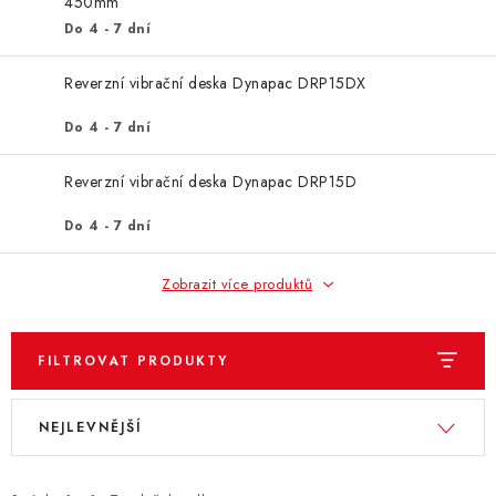
ZNAČKY
450mm
Do 4 - 7 dní
KONTAKTY
OCHRANA OSOBNÍCH ÚDAJŮ
Reverzní vibrační deska Dynapac DRP15DX
JAK NAKUPOVAT
OBCHODNÍ PODMÍNKY
Do 4 - 7 dní
ODSTOUPENÍ OD SMLOUVY
DOPRAVA A PLATBA
EXPEDICE ZBOŽÍ
REKLAMACE ZAKOUPENÉHO ZBOŽÍ
Reverzní vibrační deska Dynapac DRP15D
Do 4 - 7 dní
Zobrazit více produktů
FILTROVAT PRODUKTY
V
Ř
NEJLEVNĚJŠÍ
ý
a
p
z