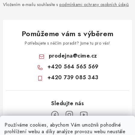
v
Vložením e-mailu souhlasíte s
podmínkami ochrany osobních údajů
k
y
v
Pomůžeme vám s výběrem
ý
p
Potřebujete s něčím poradit? Jsme tu pro vás!
i
prodejna
@
cime.cz
s
+420 564 565 569
u
+420 739 085 343
Používáme cookies, abychom Vám umožnili pohodlné
Z
prohlížení webu a díky analýze provozu webu neustále