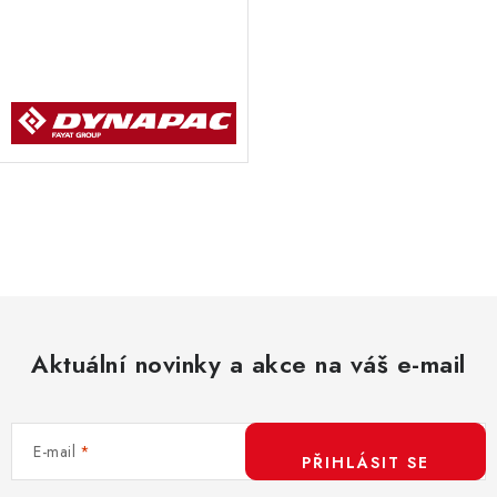
O
v
l
á
d
Aktuální novinky a akce na váš e-mail
a
c
í
E-mail
p
PŘIHLÁSIT SE
r