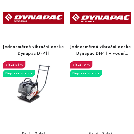
Jednosměrná vibrační deska
Jednosměrná vibrační deska
Dynapac DFP11
Dynapac DFP11 + vodní
zkrápění 13,5 l
21 %
19 %
Doprava zdarma
Doprava zdarma
Do 4 - 7 dní