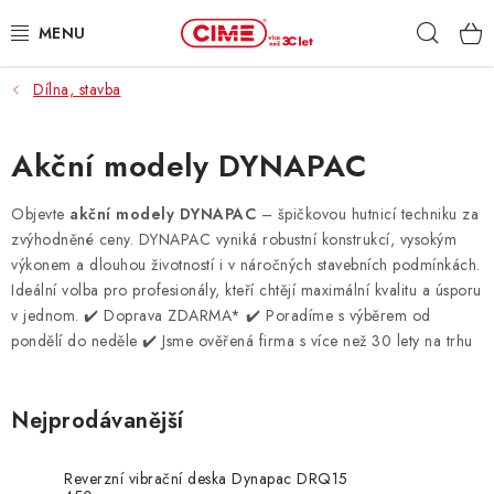
Přejít
Hleda
na
obsah
Dílna, stavba
ZAHRADA, LES
DÍLNA, STAVBA
Akční modely DYNAPAC
MILWAUKEE
Objevte
akční modely DYNAPAC
– špičkovou hutnicí techniku za
zvýhodněné ceny. DYNAPAC vyniká robustní konstrukcí, vysokým
výkonem a dlouhou životností i v náročných stavebních podmínkách.
ELEKTROMOBILITA
Ideální volba pro profesionály, kteří chtějí maximální kvalitu a úsporu
v jednom.
✔️ Doprava ZDARMA* ✔️ Poradíme s výběrem od
PROFI STROJE
pondělí do neděle ✔️ Jsme ověřená firma s více než 30 lety na trhu
PRODEJNY
Nejprodávanější
SLUŽBY
Reverzní vibrační deska Dynapac DRQ15