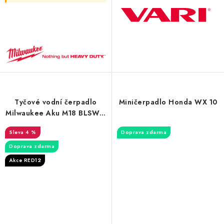
Tyčové vodní čerpadlo
Miničerpadlo Honda WX 10
Milwaukee Aku M18 BLSWP-
0 Hydropass
4 %
Doprava zdarma
Doprava zdarma
Akce RED12