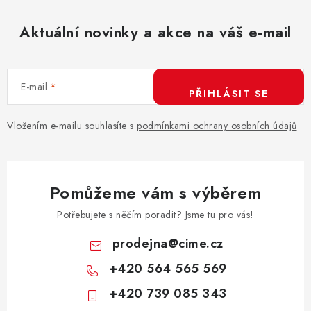
á
d
Aktuální novinky a akce na váš e-mail
a
c
í
E-mail
p
PŘIHLÁSIT SE
r
v
Vložením e-mailu souhlasíte s
podmínkami ochrany osobních údajů
k
y
v
Pomůžeme vám s výběrem
ý
p
Potřebujete s něčím poradit? Jsme tu pro vás!
i
prodejna
@
cime.cz
s
+420 564 565 569
u
+420 739 085 343