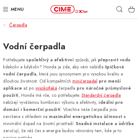
Přejít
Hleda
na
obsah
Čerpadla
ZAHRADA, LES
DÍLNA, STAVBA
Vodní čerpadla
MILWAUKEE
Potřebujete
spolehlivý a efektivní
způsob, jak
přepravit vodu
kdekoliv a kdykoliv? Honda je zde, aby vám nabídla
špičková
vodní čerpadla
, která jsou synonymem pro vysokou kvalitu a
ELEKTROMOBILITA
dlouhou životnost. Od kompaktních
miničerpadel
pro menší
aplikace
až po
vysokotlaká
čerpadla
pro náročné průmyslové
PROFI STROJE
použití
, Honda má vše, co potřebujete.
Standardní čerpadla
nabízejí vyváženou kombinaci výkonu a efektivity,
ideální pro
PRODEJNY
domácí i komerční použití
. Všechna naše čerpadla jsou
navržena s ohledem na
maximální energetickou účinnost
a
SLUŽBY
minimální dopad na životní prostředí.
Snadná instalace a údržba
zaručují, že váš čas a energie budou věnovány tam, kde je to
nejvíce potřeba.