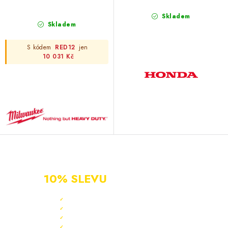
Skladem
Skladem
S kódem
RED12
jen
10 031 Kč
NOVÝ ZÁKAZNÍK?
ZAREGISTRUJ SE A ZÍSKEJ
10% SLEVU
PO CELÝ ROK
Sleva 10 % ihned po registraci
✓
Bonus 3 % na další nákup
✓
Exkluzivní akce pouze pro členy
✓
Registrace rychlá a zdarma
✓