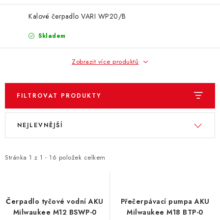
Kalové čerpadlo VARI WP20/B
Skladem
Zobrazit více produktů
FILTROVAT PRODUKTY
V
Ř
NEJLEVNĚJŠÍ
ý
a
p
z
i
e
Stránka
1
z
1
-
16
položek celkem
s
n
p
í
r
p
Čerpadlo tyčové vodní AKU
Přečerpávací pumpa AKU
o
r
Milwaukee M12 BSWP-0
Milwaukee M18 BTP-0