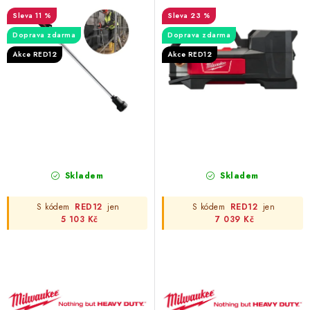
d
o
11 %
23 %
u
d
Doprava zdarma
Doprava zdarma
k
u
Akce RED12
Akce RED12
t
k
ů
t
ů
Skladem
Skladem
S kódem
RED12
jen
S kódem
RED12
jen
5 103 Kč
7 039 Kč