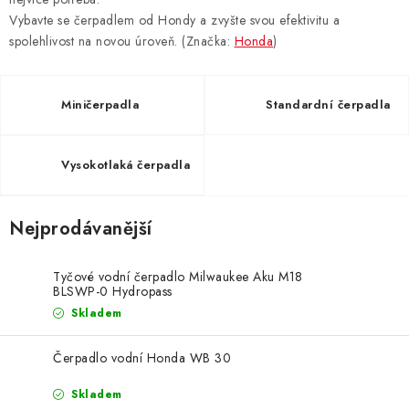
ZNAČKY
Vybavte se čerpadlem od Hondy a zvyšte svou efektivitu a
spolehlivost na novou úroveň. (Značka:
Honda
)
KONTAKTY
OCHRANA OSOBNÍCH ÚDAJŮ
JAK NAKUPOVAT
OBCHODNÍ PODMÍNKY
Miničerpadla
Standardní čerpadla
ODSTOUPENÍ OD SMLOUVY
DOPRAVA A PLATBA
EXPEDICE ZBOŽÍ
REKLAMACE ZAKOUPENÉHO ZBOŽÍ
Vysokotlaká čerpadla
Nejprodávanější
Tyčové vodní čerpadlo Milwaukee Aku M18
BLSWP-0 Hydropass
Skladem
Čerpadlo vodní Honda WB 30
Skladem