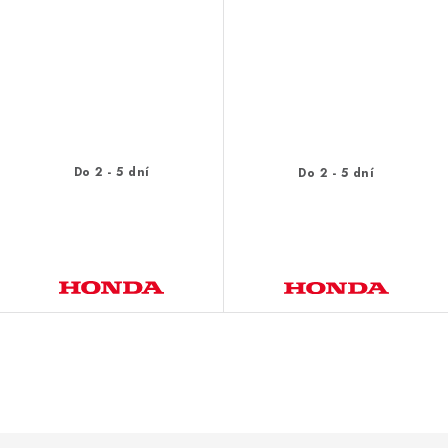
Do 2 - 5 dní
Do 2 - 5 dní
O
v
l