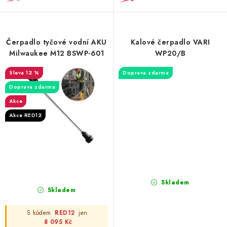
Čerpadlo tyčové vodní AKU
Kalové čerpadlo VARI
Milwaukee M12 BSWP-601
WP20/B
12 %
Doprava zdarma
Doprava zdarma
Akce
Akce RED12
Skladem
Skladem
S kódem
RED12
jen
8 095 Kč