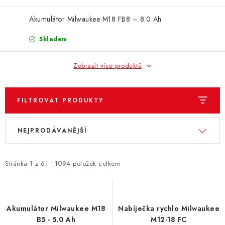
Akumulátor Milwaukee M18 FB8 – 8.0 Ah
Skladem
Zobrazit více produktů
FILTROVAT PRODUKTY
V
Ř
NEJPRODÁVANĚJŠÍ
ý
a
p
z
i
e
Stránka
1
z
61
-
1094
položek celkem
s
n
p
í
r
p
Akumulátor Milwaukee M18
Nabíječka rychlo Milwaukee
o
r
B5 - 5.0 Ah
M12-18 FC