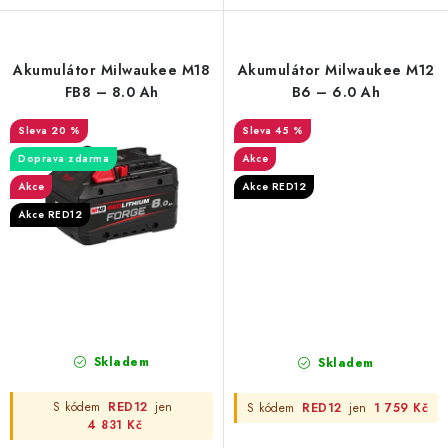
Akumulátor Milwaukee M18
Akumulátor Milwaukee M12
FB8 – 8.0 Ah
B6 – 6.0 Ah
20 %
45 %
Doprava zdarma
Akce
Akce
Akce RED12
Akce RED12
Skladem
Skladem
S kódem
RED12
jen
S kódem
RED12
jen
1 759 Kč
4 831 Kč