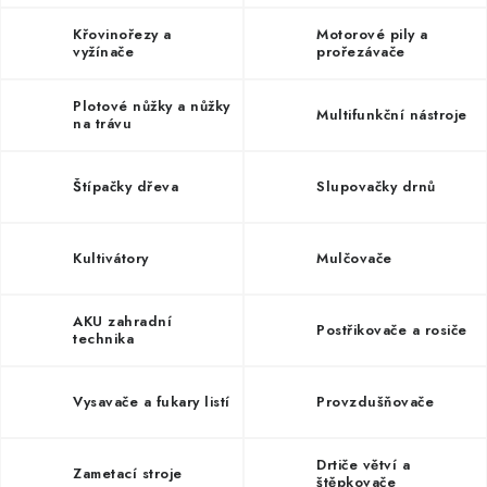
ZNAČKY
Křovinořezy a
Motorové pily a
vyžínače
prořezávače
KONTAKTY
OCHRANA OSOBNÍCH ÚDAJŮ
JAK NAKUPOVAT
OBCHODNÍ PODMÍNKY
Plotové nůžky a nůžky
Multifunkční nástroje
na trávu
ODSTOUPENÍ OD SMLOUVY
DOPRAVA A PLATBA
EXPEDICE ZBOŽÍ
REKLAMACE ZAKOUPENÉHO ZBOŽÍ
Štípačky dřeva
Slupovačky drnů
Kultivátory
Mulčovače
AKU zahradní
Postřikovače a rosiče
technika
Vysavače a fukary listí
Provzdušňovače
Drtiče větví a
Zametací stroje
štěpkovače