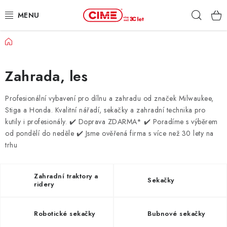
Přejít
Hleda
na
obsah
Domů
ZAHRADA, LES
DÍLNA, STAVBA
Zahrada, les
MILWAUKEE
Profesionální vybavení pro dílnu a zahradu od značek Milwaukee,
Stiga a Honda. Kvalitní nářadí, sekačky a zahradní technika pro
kutily i profesionály.
✔️ Doprava ZDARMA* ✔️ Poradíme s výběrem
ELEKTROMOBILITA
od pondělí do neděle ✔️ Jsme ověřená firma s více než 30 lety na
trhu
PROFI STROJE
PRODEJNY
Zahradní traktory a
Sekačky
ridery
SLUŽBY
Robotické sekačky
Bubnové sekačky