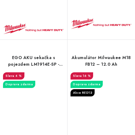
EGO AKU sekačka s
Akumulátor Milwaukee M18
pojezdem LM1914E-SP -
FB12 – 12.0 Ah
sada
4 %
16 %
Doprava zdarma
Doprava zdarma
Akce RED12