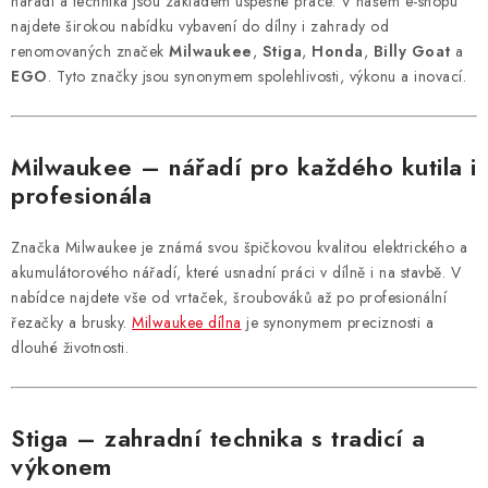
n
nářadí a technika jsou základem úspěšné práce. V našem e-shopu
y
í
najdete širokou nabídku vybavení do dílny i zahrady od
v
renomovaných značek
Milwaukee
,
Stiga
,
Honda
,
Billy Goat
a
ý
EGO
. Tyto značky jsou synonymem spolehlivosti, výkonu a inovací.
p
i
s
Milwaukee – nářadí pro každého kutila i
u
profesionála
Značka Milwaukee je známá svou špičkovou kvalitou elektrického a
akumulátorového nářadí, které usnadní práci v dílně i na stavbě. V
nabídce najdete vše od vrtaček, šroubováků až po profesionální
řezačky a brusky.
Milwaukee dílna
je synonymem preciznosti a
dlouhé životnosti.
Stiga – zahradní technika s tradicí a
výkonem