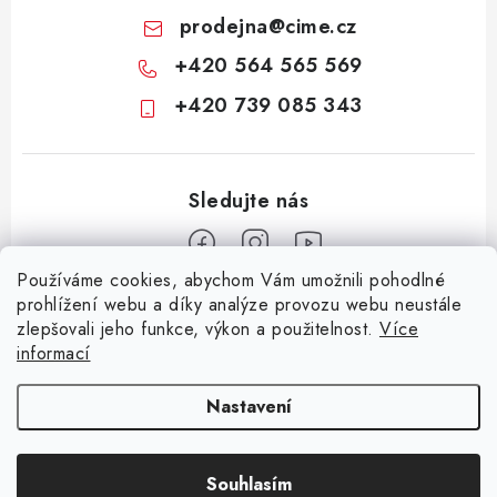
prodejna
@
cime.cz
+420 564 565 569
+420 739 085 343
Používáme cookies, abychom Vám umožnili pohodlné
Z
prohlížení webu a díky analýze provozu webu neustále
zlepšovali jeho funkce, výkon a použitelnost.
Více
á
informací
Informace pro vás
p
a
KONTAKTY
CIME group
Billy Goat
Walker
Stavební technika
Nastavení
t
Zemědělská technika
Komunální technika
OCHRANA OSOBNÍCH ÚDAJŮ
í
Souhlasím
JAK NAKUPOVAT
Copyright 2026
CIME SHOP
. Všechna práva vyhrazena.