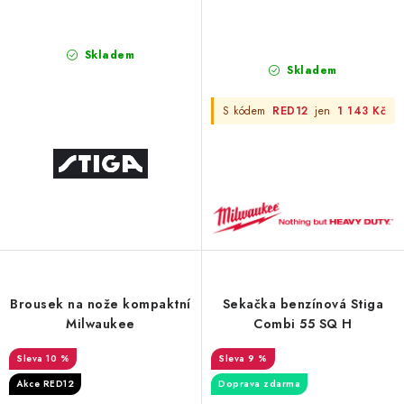
Skladem
Skladem
S kódem
RED12
jen
1 143 Kč
Brousek na nože kompaktní
Sekačka benzínová Stiga
Milwaukee
Combi 55 SQ H
10 %
9 %
Akce RED12
Doprava zdarma