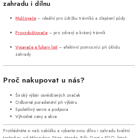
zahradu i dílnu
Mulčovače
– ideální pro údržbu trávníků a zlepšení půdy
Provzdušňovače
– pro zdravý a krásný trávník
Vysavače a fukary listí
– efektivní pomocníci při úklidu
zahrady
Proč nakupovat u nás?
Široký výběr osvědčených značek
Odborné poradenství při výběru
Spolehlivý servis a podpora
Výhodné ceny a akce
Prohlédněte si naši nabídku a vybavte svou dílnu i zahradu kvalitní
technikou od Milwaukee, Stiga, Honda, Billy Goat a EGO, která