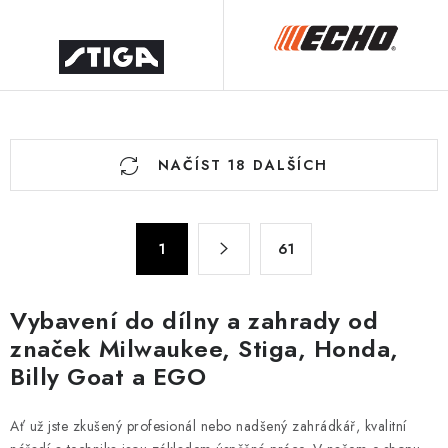
O
NAČÍST 18 DALŠÍCH
v
l
á
S
d
1
61
t
a
r
c
á
Vybavení do dílny a zahrady od
n
í
značek Milwaukee, Stiga, Honda,
k
p
Billy Goat a EGO
o
r
v
v
á
Ať už jste zkušený profesionál nebo nadšený zahrádkář, kvalitní
k