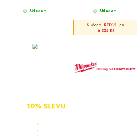
Skladem
Skladem
S kódem
RED12
jen
6 335 Kč
NOVÝ ZÁKAZNÍK?
ZAREGISTRUJ SE A ZÍSKEJ
10% SLEVU
PO CELÝ ROK
Sleva 10 % ihned po registraci
✓
Bonus 3 % na další nákup
✓
Exkluzivní akce pouze pro členy
✓
Registrace rychlá a zdarma
✓