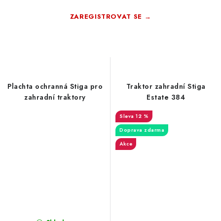
ZAREGISTROVAT SE →
Zdarma · Bez závazků
Plachta ochranná Stiga pro
Traktor zahradní Stiga
zahradní traktory
Estate 384
12 %
Doprava zdarma
Akce