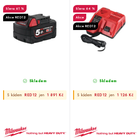
d
o
61 %
64 %
u
d
Akce RED12
Akce
k
u
Akce RED12
t
k
ů
t
ů
Skladem
Skladem
S kódem
RED12
jen
1 891 Kč
S kódem
RED12
jen
1 126 Kč