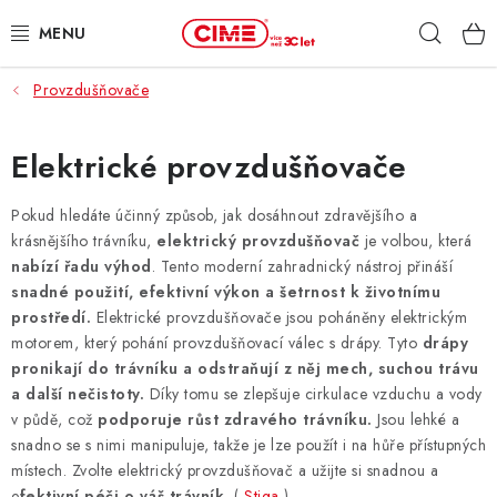
Přejít
Hleda
na
obsah
Provzdušňovače
ZAHRADA, LES
DÍLNA, STAVBA
Elektrické provzdušňovače
MILWAUKEE
Pokud hledáte účinný způsob, jak dosáhnout zdravějšího a
krásnějšího trávníku,
elektrický provzdušňovač
je volbou, která
nabízí řadu výhod
. Tento moderní zahradnický nástroj přináší
ELEKTROMOBILITA
snadné použití, efektivní výkon a šetrnost k životnímu
prostředí.
Elektrické provzdušňovače jsou poháněny elektrickým
PROFI STROJE
motorem, který pohání provzdušňovací válec s drápy. Tyto
drápy
pronikají do trávníku a odstraňují z něj mech, suchou trávu
PRODEJNY
a další nečistoty.
Díky tomu se zlepšuje cirkulace vzduchu a vody
v půdě, což
podporuje růst zdravého trávníku.
Jsou lehké a
SLUŽBY
snadno se s nimi manipuluje, takže je lze použít i na hůře přístupných
místech. Zvolte elektrický provzdušňovač a užijte si snadnou a
e
fektivní péči o váš trávník.
(
Stiga
)