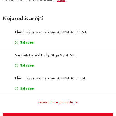
ZNAČKY
KONTAKTY
OCHRANA OSOBNÍCH ÚDAJŮ
Nejprodávanější
JAK NAKUPOVAT
OBCHODNÍ PODMÍNKY
ODSTOUPENÍ OD SMLOUVY
DOPRAVA A PLATBA
Elektrický provzdušňovač ALPINA ASC 1.5 E
EXPEDICE ZBOŽÍ
REKLAMACE ZAKOUPENÉHO ZBOŽÍ
Skladem
Vertikutátor elektrický Stiga SV 415 E
Skladem
Elektrický provzdušňovač ALPINA ASC 1.3E
Skladem
Zobrazit více produktů