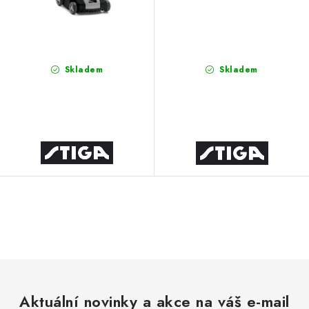
Skladem
Skladem
O
v
l
á
d
Aktuální novinky a akce na váš e-mail
a