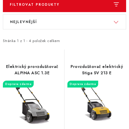
FILTROVAT PRODUKTY
V
Ř
NEJLEVNĚJŠÍ
ý
a
p
z
i
e
Stránka
1
z
1
-
4
položek celkem
s
n
p
í
r
p
Elektrický provzdušňovač
Provzdušňovač elektrický
o
r
ALPINA ASC 1.3E
Stiga SV 213 E
d
o
Doprava zdarma
Doprava zdarma
u
d
k
u
t
k
ů
t
ů