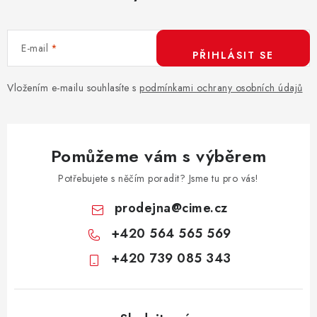
c
í
E-mail
p
PŘIHLÁSIT SE
r
v
Vložením e-mailu souhlasíte s
podmínkami ochrany osobních údajů
k
y
v
Pomůžeme vám s výběrem
ý
p
Potřebujete s něčím poradit? Jsme tu pro vás!
i
prodejna
@
cime.cz
s
+420 564 565 569
u
+420 739 085 343