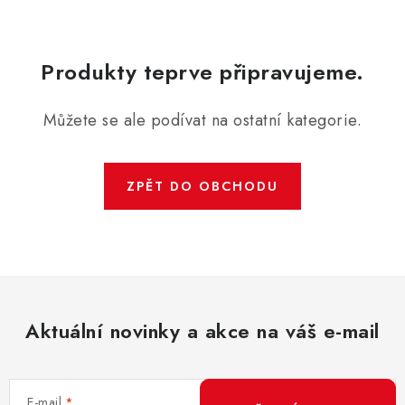
ZNAČKY
KONTAKTY
OCHRANA OSOBNÍCH ÚDAJŮ
Produkty teprve připravujeme.
JAK NAKUPOVAT
OBCHODNÍ PODMÍNKY
ODSTOUPENÍ OD SMLOUVY
DOPRAVA A PLATBA
Můžete se ale podívat na ostatní kategorie.
EXPEDICE ZBOŽÍ
REKLAMACE ZAKOUPENÉHO ZBOŽÍ
ZPĚT DO OBCHODU
Aktuální novinky a akce na váš e-mail
E-mail