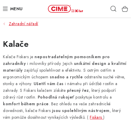
Přejít
Hleda
na
obsah
Zahradní nářadí
ZAHRADA, LES
DÍLNA, STAVBA
Kalače
MILWAUKEE
Kalače Fiskars je
nepostradatelným pomocníkem pro
zahradníky
i milovníky přírody. Jejich
unikátní design a kvalitní
materiály
zajišťují spolehlivost a efektivitu. S ostrým ostřím a
ELEKTROMOBILITA
ergonomickým úchopem
snadno a rychle
odstraníte suché větve,
stonky a výhony.
Ušetří vám čas
i námahu při údržbě rostlin a
PROFI STROJE
zahrady. S Fiskars kalačem získáte
přesný řez
, který podpoří
zdravý růst rostlin.
Pohodlná rukojeť
poskytuje kontrolu a
PRODEJNY
komfort během práce
. Bez ohledu na vaše zahradnické
dovednosti, kalače Fiskars
jsou spolehlivým nástrojem
, který
SLUŽBY
vám pomůže dosáhnout vynikajících výsledků. (
Fiskars
)