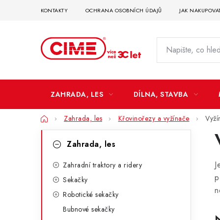
Přejít
KONTAKTY
OCHRANA OSOBNÍCH ÚDAJŮ
JAK NAKUPOVA
na
obsah
ZAHRADA, LES
DÍLNA, STAVBA
Domů
Zahrada, les
Křovinořezy a vyžínače
Vyží
P
K
Přeskočit
Zahrada, les
kategorie
a
o
J
t
Zahradní traktory a ridery
s
p
Sekačky
e
t
n
Robotické sekačky
g
r
Bubnové sekačky
o