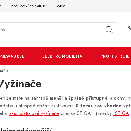
T
OBCHODNÍ PODMÍNKY
ODSTOUPENÍ OD SMLOUVY
DOPRAVA A P
MILWAUKEE
ELEKTROMOBILITA
PROFI STROJE
nače
Vyžínače
estliže máte na zahradě
menší a špatně přístupné plochy
, 
otřeba ji alespoň občas zkultivovat.
K tomu jsou vhodné vyž
ebo
akumulátorové vyžínače
značky STIGA. ​(značky:
STIGA
Nejprodávanější