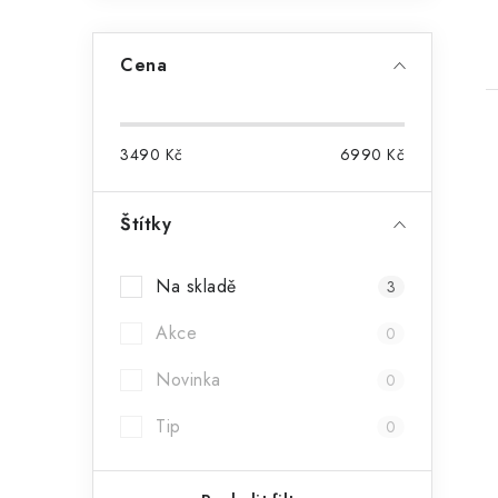
Cena
3490
Kč
6990
Kč
Štítky
l
Na skladě
3
Akce
0
Novinka
0
í
Tip
0