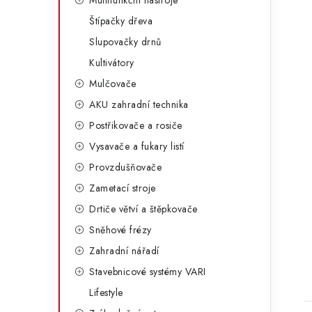
i
Multifunkční nástroje
Štípačky dřeva
Slupovačky drnů
Kultivátory
Mulčovače
AKU zahradní technika
Postřikovače a rosiče
Vysavače a fukary listí
Provzdušňovače
Zametací stroje
t
Drtiče větví a štěpkovače
Sněhové frézy
Zahradní nářadí
Stavebnicové systémy VARI
Lifestyle