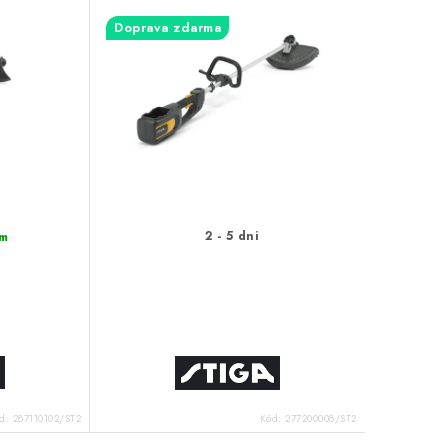
Doprava zdarma
2 - 5 dni
m
ód:
287110102/ST2
Kód:
277200008/ST2