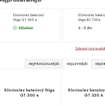
Křovinořez bateriový
Křovinořez bateri
Stiga GT 500 e
Stiga BC 700e
Skladem
2 - 5 dni
Zobrazit více produ
Ř
NEJPRODÁVANĚJŠÍ
NEJLEVNĚJŠÍ
NEJD
a
V
z
ý
e
Křovinořez bateriový Stiga
Křovinořez benzíno
p
GT 500 e
GT 330 A
n