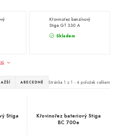
ový
Křovinořez benzínový
Stiga GT 330 A
Skladem
ktů
Stránka
1
z
1
-
4
položek celkem
RAŽŠÍ
ABECEDNĚ
vý Stiga
Křovinořez bateriový Stiga
BC 700e