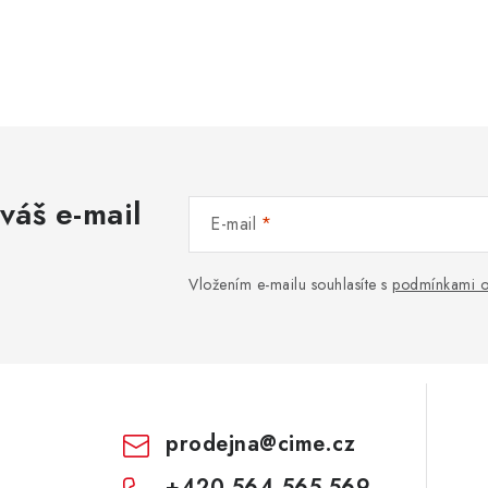
váš e-mail
E-mail
Vložením e-mailu souhlasíte s
podmínkami o
prodejna
@
cime.cz
+420 564 565 569