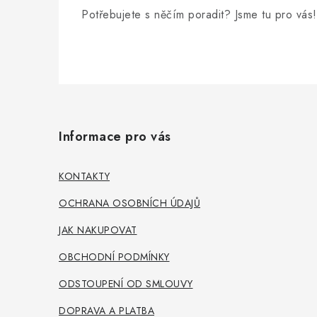
Potřebujete s něčím poradit? Jsme tu pro vás!
Z
á
Informace pro vás
p
a
KONTAKTY
t
OCHRANA OSOBNÍCH ÚDAJŮ
í
JAK NAKUPOVAT
OBCHODNÍ PODMÍNKY
ODSTOUPENÍ OD SMLOUVY
DOPRAVA A PLATBA