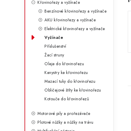
Křovinořezy a vyžínače
a
r
Benzínové křovinořezy a vyžínače
n
i
AKU křovinořezy a vyžínače
e
n
Elektrické křovinořezy a vyžínače
í
Vyžínače
Příslušenství
p
Žací struny
a
Oleje do křovinořezu
n
Kanystry ke křovinořezu
e
Mazací tuky do křovinořezu
Obličejové štíty ke křovinořezu
l
Kotouče do křovinořezů
Motorové pily a prořezávače
Plotové nůžky a nůžky na trávu