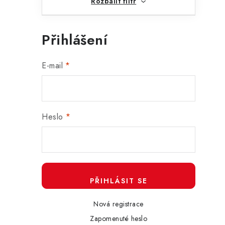
r
Rozbalit filtr
Přihlášení
E-mail
i
Heslo
PŘIHLÁSIT SE
Nová registrace
Zapomenuté heslo