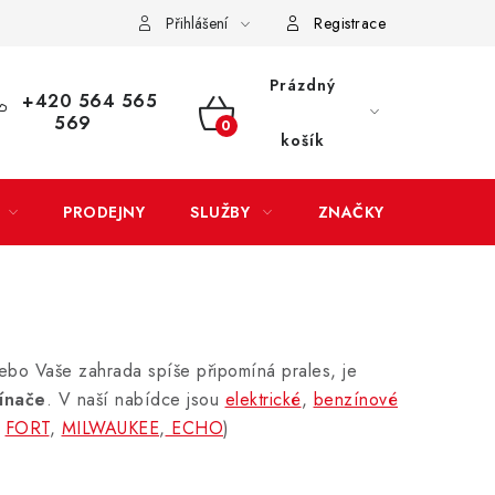
Přihlášení
Registrace
LATBA
EXPEDICE ZBOŽÍ
REKLAMACE ZAKOUPENÉHO ZBOŽÍ
Prázdný
+420 564 565
569
NÁKUPNÍ
košík
KOŠÍK
PRODEJNY
SLUŽBY
ZNAČKY
nebo Vaše zahrada spíše připomíná prales, je
ínače
. V naší nabídce jsou
elektrické
,
benzínové
,
FORT
,
MILWAUKEE
,
ECHO
)