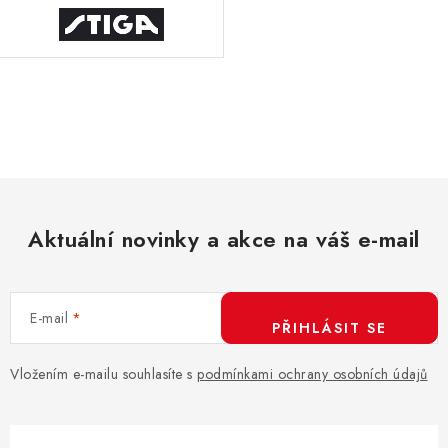
O
v
l
á
d
Aktuální novinky a akce na váš e-mail
a
c
í
E-mail
p
PŘIHLÁSIT SE
r
v
Vložením e-mailu souhlasíte s
podmínkami ochrany osobních údajů
k
y