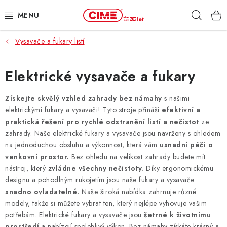
Přejít
Hleda
na
obsah
Vysavače a fukary listí
ZAHRADA, LES
DÍLNA, STAVBA
Elektrické vysavače a fukary
MILWAUKEE
Získejte skvělý vzhled zahrady bez námahy
s našimi
elektrickými fukary a vysavači! Tyto stroje přináší
efektivní a
praktická řešení pro rychlé odstranění listí a nečistot
ze
ELEKTROMOBILITA
zahrady. Naše elektrické fukary a vysavače jsou navrženy s ohledem
na jednoduchou obsluhu a výkonnost, která vám
usnadní péči o
PROFI STROJE
venkovní prostor.
Bez ohledu na velikost zahrady budete mít
nástroj, který
zvládne všechny nečistoty.
Díky ergonomickému
PRODEJNY
designu a pohodlným rukojetím jsou naše fukary a vysavače
snadno ovladatelné.
Naše široká nabídka zahrnuje různé
SLUŽBY
modely, takže si můžete vybrat ten, který nejlépe vyhovuje vašim
potřebám. Elektrické fukary a vysavače jsou
šetrné k životnímu
prostředí
a nabízejí spolehlivý výkon. Bez námahy získáte krásný a