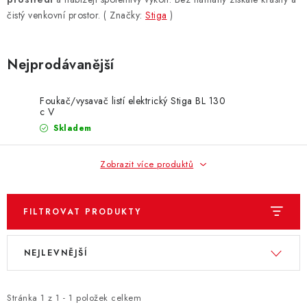
ZNAČKY
čistý venkovní prostor. ( Značky:
Stiga
)
KONTAKTY
OCHRANA OSOBNÍCH ÚDAJŮ
JAK NAKUPOVAT
OBCHODNÍ PODMÍNKY
Nejprodávanější
ODSTOUPENÍ OD SMLOUVY
DOPRAVA A PLATBA
EXPEDICE ZBOŽÍ
Foukač/vysavač listí elektrický Stiga BL 130
REKLAMACE ZAKOUPENÉHO ZBOŽÍ
c V
Skladem
Zobrazit více produktů
FILTROVAT PRODUKTY
V
Ř
NEJLEVNĚJŠÍ
ý
a
p
z
i
e
Stránka
1
z
1
-
1
položek celkem