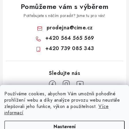
v
Pomůžeme vám s výběrem
ý
p
Potřebujete s něčím poradit? Jsme tu pro vás!
i
prodejna
@
cime.cz
s
+420 564 565 569
u
+420 739 085 343
Používáme cookies, abychom Vám umožnili pohodlné
Z
prohlížení webu a díky analýze provozu webu neustále
zlepšovali jeho funkce, výkon a použitelnost.
Více
á
informací
Informace pro vás
p
a
KONTAKTY
CIME group
Billy Goat
Walker
Stavební technika
Nastavení