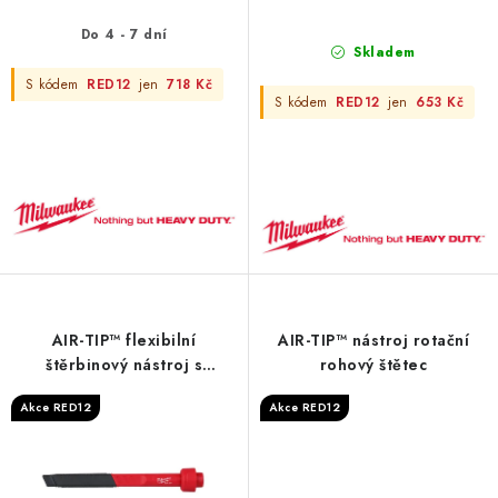
Do 4 - 7 dní
Skladem
S kódem
RED12
jen
718 Kč
S kódem
RED12
jen
653 Kč
AIR-TIP™ flexibilní
AIR-TIP™ nástroj rotační
štěrbinový nástroj s
rohový štětec
dlouhým dosahem
Akce RED12
Akce RED12