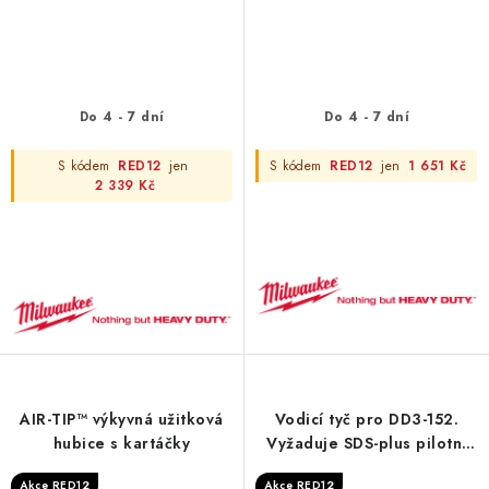
Do 4 - 7 dní
Do 4 - 7 dní
S kódem
RED12
jen
S kódem
RED12
jen
1 651 Kč
2 339 Kč
AIR-TIP™ výkyvná užitková
Vodicí tyč pro DD3-152.
hubice s kartáčky
Vyžaduje SDS-plus pilotní
vrták (⌀ 8 x 110 mm)
Akce RED12
Akce RED12