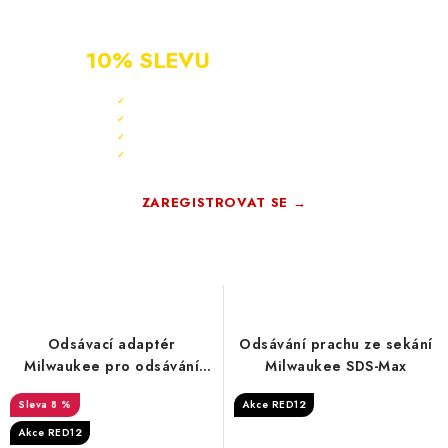
NOVÝ ZÁKAZNÍK?
ZAREGISTRUJ SE A ZÍSKEJ
10% SLEVU
PO CELÝ ROK
Sleva 10 % ihned po registraci
✓
Bonus 3 % na další nákup
✓
Exkluzivní akce pouze pro členy
✓
Registrace rychlá a zdarma
✓
ZAREGISTROVAT SE →
Zdarma · Bez závazků
Odsávací adaptér
Odsávání prachu ze sekání
Milwaukee pro odsávání
Milwaukee SDS-Max
prachu při vrtání
8 %
Akce RED12
Akce RED12