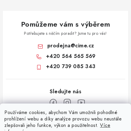
i
s
u
Pomůžeme vám s výběrem
Potřebujete s něčím poradit? Jsme tu pro vás!
prodejna
@
cime.cz
+420 564 565 569
+420 739 085 343
Používáme cookies, abychom Vám umožnili pohodlné
Z
prohlížení webu a díky analýze provozu webu neustále
zlepšovali jeho funkce, výkon a použitelnost.
Více
á