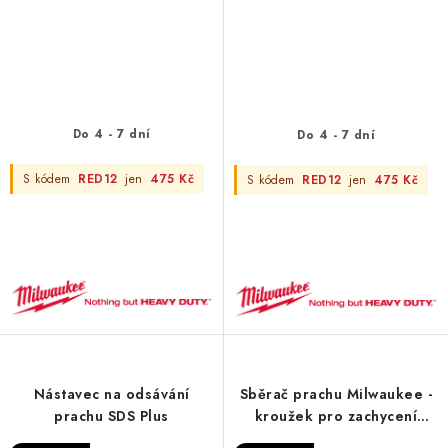
Do 4 - 7 dní
Do 4 - 7 dní
S kódem
RED12
jen
475 Kč
S kódem
RED12
jen
475 Kč
Nástavec na odsávání
Sběrač prachu Milwaukee -
prachu SDS Plus
kroužek pro zachycení
prachu při vrtání nad hlavou