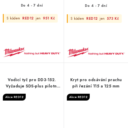
Do 4 - 7 dní
Do 4 - 7 dní
S kódem
RED12
jen
951 Kč
S kódem
RED12
jen
573 Kč
Vodicí tyč pro DD3-152.
Kryt pro odsávání prachu
Vyžaduje SDS-plus pilotní
při řezání 115 a 125 mm
vrták (⌀ 8 x 110 mm)
Akce RED12
Akce RED12