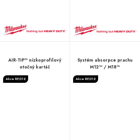
AIR-TIP™ nízkoprofilový
Systém absorpce prachu
otočný kartáč
M12™ / M18™
Akce RED12
Akce RED12