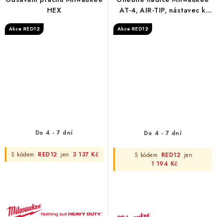
HEX
AT-4, AIR-TIP, nástavec k
vysávání 5v1, dlouhé
Akce RED12
Akce RED12
flexibilní hadice
Do 4 - 7 dní
Do 4 - 7 dní
S kódem
RED12
jen
3 137 Kč
S kódem
RED12
jen
1 194 Kč