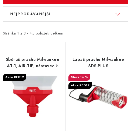
V
Ř
NEJPRODÁVANĚJŠÍ
ý
a
p
z
i
e
Stránka
1
z
3
-
45
položek celkem
s
n
p
í
r
p
Sběrač prachu Milwaukee
Lapač prachu Milwaukee
o
r
AT-1, AIR-TIP, nástavec k
SDS-PLUS
vysávání
d
o
Akce RED12
14 %
u
d
Akce RED12
k
u
t
k
ů
t
ů