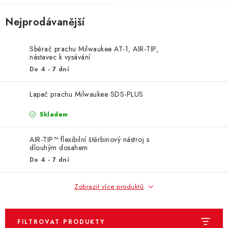
ZNAČKY
Nejprodávanější
KONTAKTY
OCHRANA OSOBNÍCH ÚDAJŮ
JAK NAKUPOVAT
OBCHODNÍ PODMÍNKY
Sběrač prachu Milwaukee AT-1, AIR-TIP,
nástavec k vysávání
ODSTOUPENÍ OD SMLOUVY
DOPRAVA A PLATBA
Do 4 - 7 dní
EXPEDICE ZBOŽÍ
REKLAMACE ZAKOUPENÉHO ZBOŽÍ
Lapač prachu Milwaukee SDS-PLUS
Skladem
AIR-TIP™ flexibilní štěrbinový nástroj s
dlouhým dosahem
Do 4 - 7 dní
Zobrazit více produktů
FILTROVAT PRODUKTY