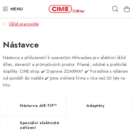
Přejít
Hleda
na
obsah
Úklid pracoviště
ZAHRADA, LES
DÍLNA, STAVBA
Nástavce
MILWAUKEE
Nástavce a příslušenství k vysavačům Milwaukee pro efektivní úklid
dílen, stavenišť a průmyslových prostor. Přesné, odolné a praktické
doplňky. CIME-shop.
✔️ Doprava ZDARMA* ✔️ Poradíme s výběrem
ELEKTROMOBILITA
od pondělí do neděle ✔️ Jsme ověřená firma s více než 30 lety na
trhu
PROFI STROJE
PRODEJNY
Nástavce AIR-TIP™
Adaptéry
SLUŽBY
Speciální elektrické
zařízení