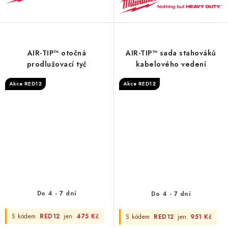
AIR-TIP™ otočná
AIR-TIP™ sada stahováků
prodlužovací tyč
kabelového vedení
Akce RED12
Akce RED12
Do 4 - 7 dní
Do 4 - 7 dní
S kódem
RED12
jen
475 Kč
S kódem
RED12
jen
951 Kč