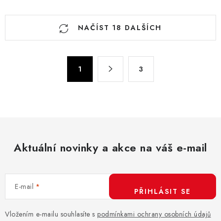
O
NAČÍST 18 DALŠÍCH
v
l
á
S
d
1
3
t
a
r
c
á
n
í
k
p
o
r
v
Aktuální novinky a akce na váš e-mail
v
á
k
n
y
í
v
E-mail
PŘIHLÁSIT SE
ý
p
Vložením e-mailu souhlasíte s
podmínkami ochrany osobních údajů