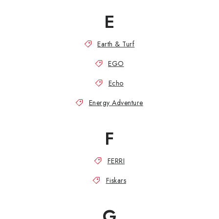
E
Earth & Turf
EGO
Echo
Energy Adventure
F
FERRI
Fiskars
G