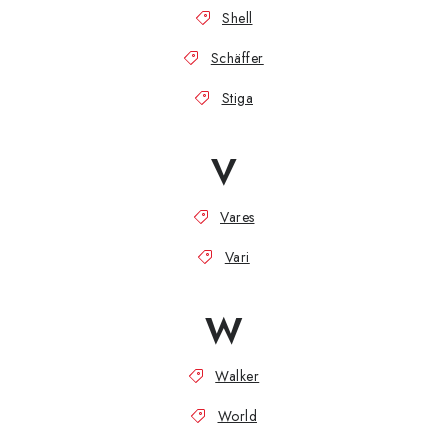
Shell
Schäffer
Stiga
V
Vares
Vari
W
Walker
World