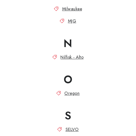
Milwaukee
MJG
N
Nilfisk - Alto
O
Oregon
S
SELVO