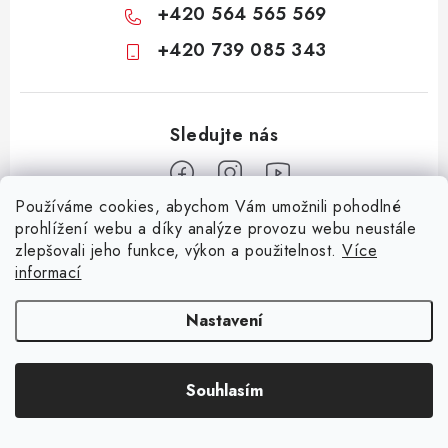
+420 564 565 569
+420 739 085 343
Používáme cookies, abychom Vám umožnili pohodlné
Z
prohlížení webu a díky analýze provozu webu neustále
zlepšovali jeho funkce, výkon a použitelnost.
Více
á
informací
Informace pro vás
p
a
KONTAKTY
CIME group
Billy Goat
Walker
Stavební technika
Nastavení
t
Zemědělská technika
Komunální technika
OCHRANA OSOBNÍCH ÚDAJŮ
í
Souhlasím
JAK NAKUPOVAT
Copyright 2026
CIME SHOP
. Všechna práva vyhrazena.
Vytvořil Shoptet
OBCHODNÍ PODMÍNKY