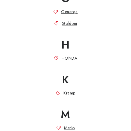
Generga
Goldoni
H
HONDA
K
Kramp
M
Merlo