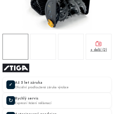
ZNAČKY
KONTAKTY
OCHRANA OSOBNÍCH ÚDAJŮ
JAK NAKUPOVAT
OBCHODNÍ PODMÍNKY
ODSTOUPENÍ OD SMLOUVY
DOPRAVA A PLATBA
EXPEDICE ZBOŽÍ
REKLAMACE ZAKOUPENÉHO ZBOŽÍ
+ další (2)
Až 5 let záruka
✓
Oficiální prodloužená záruka výrobce
Rychlý servis
↻
Expresní řešení reklamací
Autorizovaný prodejce