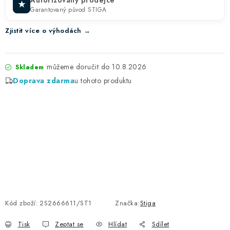
★
Garantovaný původ STIGA
Zjistit více o výhodách →
10.8.2026
Skladem
Doprava zdarma
u tohoto produktu
Kód zboží:
2S2666611/ST1
Značka:
Stiga
Tisk
Zeptat se
Hlídat
Sdílet