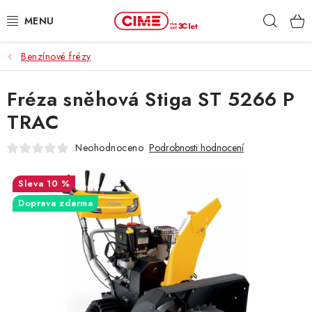
Přejít
Hleda
na
obsah
Benzínové frézy
ZAHRADA, LES
Fréza sněhová Stiga ST 5266 P
DÍLNA, STAVBA
TRAC
MILWAUKEE
Neohodnoceno
Podrobnosti hodnocení
ELEKTROMOBILITA
10 %
Doprava zdarma
PROFI STROJE
PRODEJNY
SLUŽBY