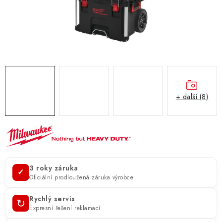
ZNAČKY
KONTAKTY
OCHRANA OSOBNÍCH ÚDAJŮ
JAK NAKUPOVAT
OBCHODNÍ PODMÍNKY
ODSTOUPENÍ OD SMLOUVY
DOPRAVA A PLATBA
EXPEDICE ZBOŽÍ
REKLAMACE ZAKOUPENÉHO ZBOŽÍ
+ další (8)
3 roky záruka
✓
Oficiální prodloužená záruka výrobce
Rychlý servis
↻
Expresní řešení reklamací