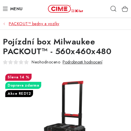
Přejít
Hleda
na
obsah
PACKOUT™ bedny a vozíky
ZAHRADA, LES
Pojízdní box Milwaukee
DÍLNA, STAVBA
PACKOUT™ - 560x460x480
MILWAUKEE
Neohodnoceno
Podrobnosti hodnocení
ELEKTROMOBILITA
14 %
Doprava zdarma
PROFI STROJE
Akce RED12
PRODEJNY
SLUŽBY