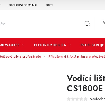
T
OBCHODNÍ PODMÍNKY
ODSTOUPENÍ OD SMLOUVY
DOPRAVA A P
MILWAUKEE
ELEKTROMOBILITA
PROFI STROJE
řetězové pily a prořezávače
Příslušenství k AKU pilám a prořezáv
Vodící li
CS1800E
Neohodn