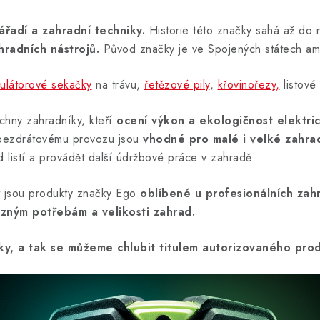
ářadí a zahradní techniky.
Historie této značky sahá až do r
hradních nástrojů.
Původ značky je ve Spojených státech ame
ulátorové sekačky
na trávu,
řetězové pily
,
křovinořezy,
listové
chny zahradníky, kteří
ocení výkon a ekologičnost elektri
a bezdrátovému provozu jsou
vhodné pro malé i velké zahra
 od listí a provádět další údržbové práce v zahradě.
st jsou produkty značky Ego
oblíbené u profesionálních zah
zným potřebám a velikosti zahrad.
vky, a tak se můžeme chlubit titulem autorizovaného pr