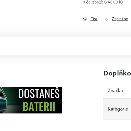
Kód zboží:
GA80010
Tisk
Zeptat se
Doplňko
Značka
Kategorie