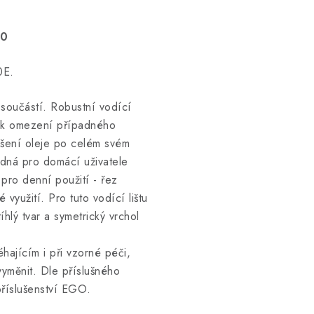
00
0E.
u součástí. Robustní vodící
á k omezení případného
ášení oleje po celém svém
odná pro domácí uživatele
 pro denní použití - řez
využití. Pro tuto vodící lištu
hlý tvar a symetrický vrchol
hajícím i při vzorné péči,
vyměnit. Dle příslušného
 příslušenství EGO.