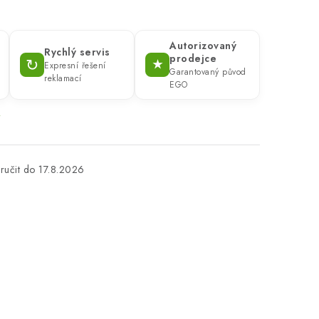
Autorizovaný
Rychlý servis
prodejce
↻
★
Expresní řešení
Garantovaný původ
reklamací
EGO
→
17.8.2026