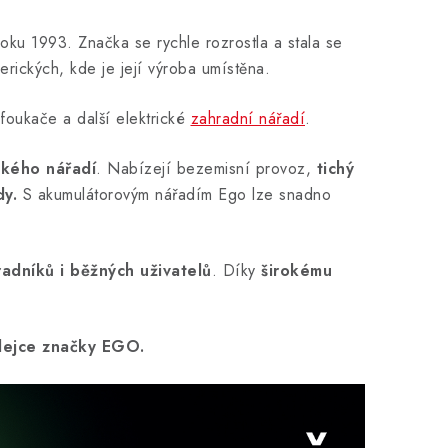
oku 1993. Značka se rychle rozrostla a stala se
rických, kde je její výroba umístěna.
 foukače a další elektrické
zahradní nářadí
.
ckého nářadí
. Nabízejí bezemisní provoz,
tichý
dy.
S akumulátorovým nářadím Ego lze snadno
radníků i běžných uživatelů
. Díky
širokému
odejce značky EGO.