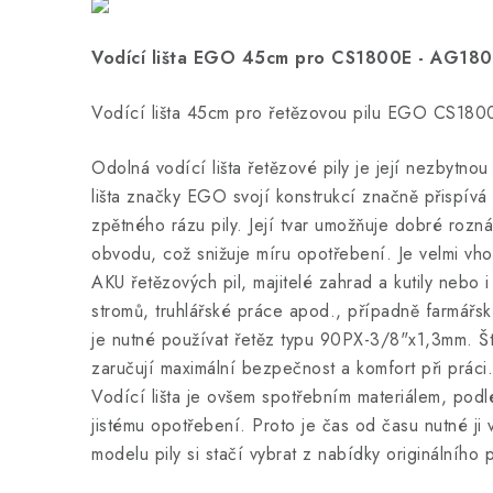
Vodící lišta EGO 45cm pro CS1800E - AG18
Vodící lišta 45cm pro řetězovou pilu EGO CS180
Odolná vodící lišta řetězové pily je její nezbytno
lišta značky EGO svojí konstrukcí značně přispív
zpětného rázu pily. Její tvar umožňuje dobré rozn
obvodu, což snižuje míru opotřebení. Je velmi vh
AKU řetězových pil, majitelé zahrad a kutily nebo i
stromů, truhlářské práce apod., případně farmářské 
je nutné používat řetěz typu 90PX-3/8"x1,3mm. Ští
zaručují maximální bezpečnost a komfort při práci.
Vodící lišta je ovšem spotřebním materiálem, podlé
jistému opotřebení. Proto je čas od času nutné ji 
modelu pily si stačí vybrat z nabídky originálního