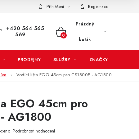
Přihlášení
Registrace
LATBA
EXPEDICE ZBOŽÍ
REKLAMACE ZAKOUPENÉHO ZBOŽÍ
Prázdný
+420 564 565
569
NÁKUPNÍ
košík
KOŠÍK
PRODEJNY
SLUŽBY
ZNAČKY
ačům
Vodící lišta EGO 45cm pro CS1800E - AG1800
šta EGO 45cm pro
 - AG1800
oceno
Podrobnosti hodnocení