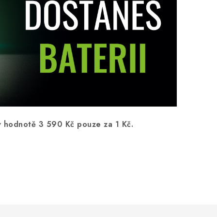
 v hodnotě 3 590 Kč pouze za
1 Kč.