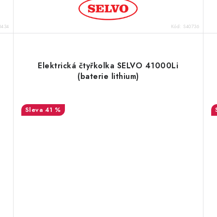
0434
Kód:
S40736
Elektrická čtyřkolka SELVO 41000Li
(baterie lithium)
41 %