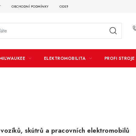
T
OBCHODNÍ PODMÍNKY
ODSTOUPENÍ OD SMLOUVY
DOPRAVA A P
MILWAUKEE
ELEKTROMOBILITA
PROFI STROJE
vozíků, skútrů a pracovních elektromobilů