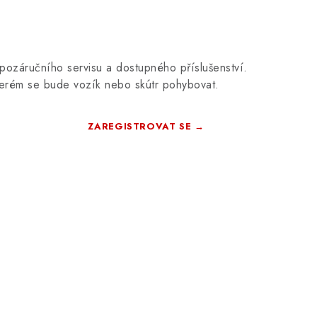
ozáručního servisu a dostupného příslušenství.
erém se bude vozík nebo skútr pohybovat.
ZAREGISTROVAT SE →
Zdarma · Bez závazků