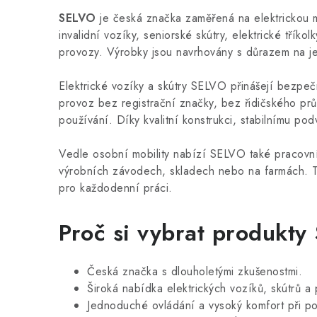
SELVO
je česká značka zaměřená na elektrickou mo
invalidní vozíky, seniorské skútry, elektrické třík
provozy. Výrobky jsou navrhovány s důrazem na je
Elektrické vozíky a skútry SELVO přinášejí bezpe
provoz bez registrační značky, bez řidičského pr
používání. Díky kvalitní konstrukci, stabilnímu po
Vedle osobní mobility nabízí SELVO také pracovní e
výrobních závodech, skladech nebo na farmách. Ti
pro každodenní práci.
Proč si vybrat produkt
Česká značka s dlouholetými zkušenostmi.
Široká nabídka elektrických vozíků, skútrů a
Jednoduché ovládání a vysoký komfort při po