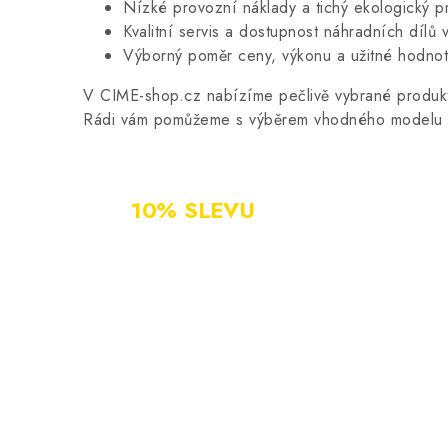
Nízké provozní náklady a tichý ekologický p
Kvalitní servis a dostupnost náhradních dílů 
Výborný poměr ceny, výkonu a užitné hodnot
V CIME-shop.cz nabízíme pečlivě vybrané produkt
Rádi vám pomůžeme s výběrem vhodného modelu po
NOVÝ ZÁKAZNÍK?
ZAREGISTRUJ SE A ZÍSKEJ
10% SLEVU
PO CELÝ ROK