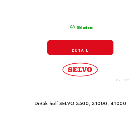
u
k
k
t
t
ů
Skladem
ů
Kód:
SW0
Držák holí SELVO 3500, 31000, 41000