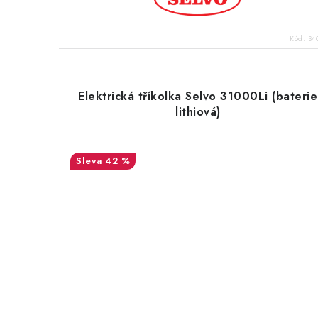
Kód:
S4
Elektrická tříkolka Selvo 31000Li (baterie
lithiová)
42 %