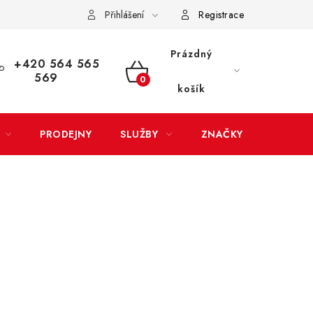
Přihlášení
Registrace
LATBA
EXPEDICE ZBOŽÍ
REKLAMACE ZAKOUPENÉHO ZBOŽÍ
Prázdný
+420 564 565
569
NÁKUPNÍ
košík
KOŠÍK
PRODEJNY
SLUŽBY
ZNAČKY