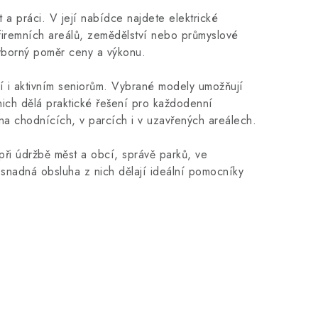
a práci. V její nabídce najdete elektrické
í, firemních areálů, zemědělství nebo průmyslové
ýborný poměr ceny a výkonu.
í i aktivním seniorům. Vybrané modely umožňují
nich dělá praktické řešení pro každodenní
 na chodnících, v parcích i v uzavřených areálech.
 při údržbě měst a obcí, správě parků, ve
snadná obsluha z nich dělají ideální pomocníky