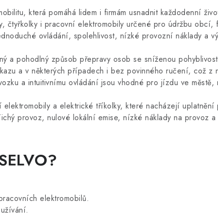
bilitu, která pomáhá lidem i firmám usnadnit každodenní život 
olky, čtyřkolky i pracovní elektromobily určené pro údržbu obc
dnoduché ovládání, spolehlivost, nízké provozní náklady a v
čný a pohodlný způsob přepravy osob se sníženou pohyblivost
ůkazu a v některých případech i bez povinného ručení, což z 
dvozku a intuitivnímu ovládání jsou vhodné pro jízdu ve městě,
lektromobily a elektrické tříkolky, které nacházejí uplatnění
chý provoz, nulové lokální emise, nízké náklady na provoz a 
y SELVO?
 pracovních elektromobilů.
užívání.