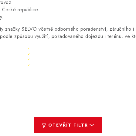
rovoz.
v České republice.
y.
y značky SELVO včetně odborného poradenství, záručního i p
dle způsobu využití, požadovaného dojezdu i terénu, ve kt
Sleva 10 % ihned po registraci
✓
Bonus 3 % na další nákup
✓
Exkluzivní akce pouze pro členy
✓
Registrace rychlá a zdarma
✓
OTEVŘÍT FILTR