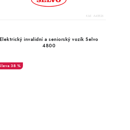
Kód:
A40826
Elektrický invalidní a seniorský vozík Selvo
4800
38 %