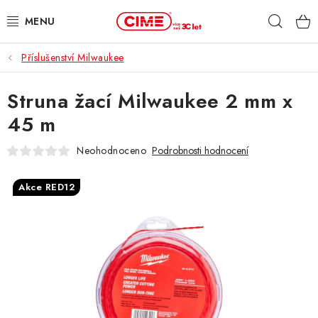
Přejít
Hleda
na
obsah
Příslušenství Milwaukee
ZAHRADA, LES
Struna žací Milwaukee 2 mm x
DÍLNA, STAVBA
45 m
MILWAUKEE
Neohodnoceno
Podrobnosti hodnocení
ELEKTROMOBILITA
Akce RED12
PROFI STROJE
PRODEJNY
SLUŽBY