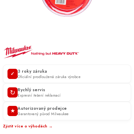
ZNAČKY
KONTAKTY
OCHRANA OSOBNÍCH ÚDAJŮ
JAK NAKUPOVAT
OBCHODNÍ PODMÍNKY
ODSTOUPENÍ OD SMLOUVY
DOPRAVA A PLATBA
EXPEDICE ZBOŽÍ
REKLAMACE ZAKOUPENÉHO ZBOŽÍ
3 roky záruka
✓
Oficiální prodloužená záruka výrobce
Rychlý servis
↻
Expresní řešení reklamací
Autorizovaný prodejce
★
Garantovaný původ Milwaukee
Zjistit více o výhodách →