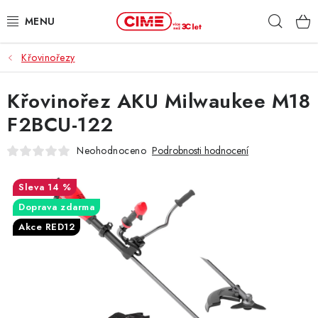
Přejít
Hleda
na
obsah
Křovinořezy
ZAHRADA, LES
Křovinořez AKU Milwaukee M18
DÍLNA, STAVBA
F2BCU-122
MILWAUKEE
Neohodnoceno
Podrobnosti hodnocení
ELEKTROMOBILITA
14 %
Doprava zdarma
PROFI STROJE
Akce RED12
PRODEJNY
SLUŽBY