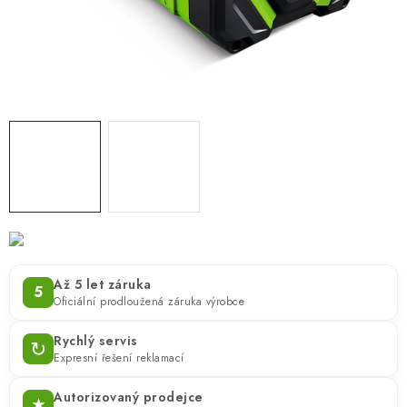
ZNAČKY
KONTAKTY
OCHRANA OSOBNÍCH ÚDAJŮ
JAK NAKUPOVAT
OBCHODNÍ PODMÍNKY
ODSTOUPENÍ OD SMLOUVY
DOPRAVA A PLATBA
EXPEDICE ZBOŽÍ
REKLAMACE ZAKOUPENÉHO ZBOŽÍ
Až 5 let záruka
5
Oficiální prodloužená záruka výrobce
Rychlý servis
↻
Expresní řešení reklamací
Autorizovaný prodejce
★