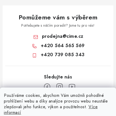
Pomůžeme vám s výběrem
Potřebujete s něčím poradit? Jsme tu pro vás!
prodejna
@
cime.cz
+420 564 565 569
+420 739 085 343
Používáme cookies, abychom Vám umožnili pohodlné
Z
prohlížení webu a díky analýze provozu webu neustále
zlepšovali jeho funkce, výkon a použitelnost.
Více
á
informací
Informace pro vás
p