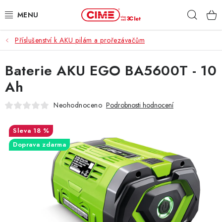
Přejít
Hleda
na
obsah
Příslušenství k AKU pilám a prořezávačům
ZAHRADA, LES
Baterie AKU EGO BA5600T - 10
DÍLNA, STAVBA
Ah
MILWAUKEE
Neohodnoceno
Podrobnosti hodnocení
ELEKTROMOBILITA
18 %
Doprava zdarma
PROFI STROJE
PRODEJNY
SLUŽBY