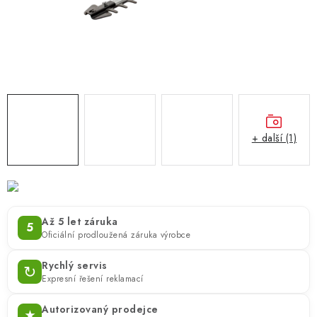
ZNAČKY
KONTAKTY
OCHRANA OSOBNÍCH ÚDAJŮ
JAK NAKUPOVAT
OBCHODNÍ PODMÍNKY
ODSTOUPENÍ OD SMLOUVY
DOPRAVA A PLATBA
EXPEDICE ZBOŽÍ
REKLAMACE ZAKOUPENÉHO ZBOŽÍ
+ další (1)
Až 5 let záruka
5
Oficiální prodloužená záruka výrobce
Rychlý servis
↻
Expresní řešení reklamací
Autorizovaný prodejce
★