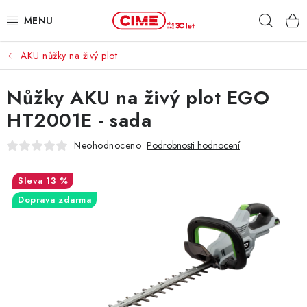
Přejít
Hleda
na
obsah
AKU nůžky na živý plot
ZAHRADA, LES
Nůžky AKU na živý plot EGO
DÍLNA, STAVBA
HT2001E - sada
MILWAUKEE
Neohodnoceno
Podrobnosti hodnocení
ELEKTROMOBILITA
13 %
Doprava zdarma
PROFI STROJE
PRODEJNY
SLUŽBY