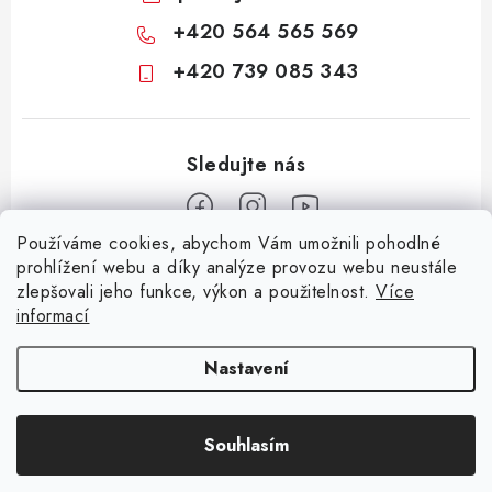
+420 564 565 569
+420 739 085 343
Používáme cookies, abychom Vám umožnili pohodlné
Z
prohlížení webu a díky analýze provozu webu neustále
zlepšovali jeho funkce, výkon a použitelnost.
Více
á
informací
Informace pro vás
p
a
KONTAKTY
CIME group
Billy Goat
Walker
Stavební technika
Nastavení
t
Zemědělská technika
Komunální technika
OCHRANA OSOBNÍCH ÚDAJŮ
í
Souhlasím
JAK NAKUPOVAT
Copyright 2026
CIME SHOP
. Všechna práva vyhrazena.
Vytvořil Shoptet
OBCHODNÍ PODMÍNKY