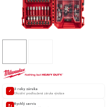
ZNAČKY
KONTAKTY
OCHRANA OSOBNÍCH ÚDAJŮ
JAK NAKUPOVAT
OBCHODNÍ PODMÍNKY
ODSTOUPENÍ OD SMLOUVY
DOPRAVA A PLATBA
EXPEDICE ZBOŽÍ
REKLAMACE ZAKOUPENÉHO ZBOŽÍ
3 roky záruka
✓
Oficiální prodloužená záruka výrobce
Rychlý servis
↻