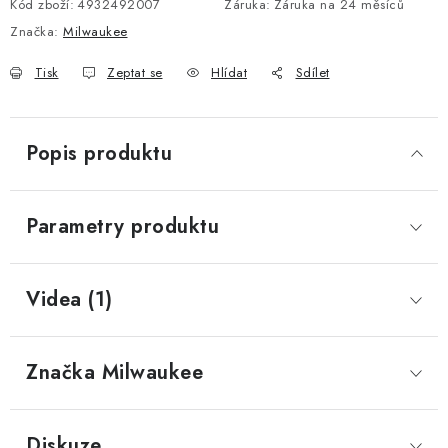
Kód zboží:
4932492007
Záruka
:
Záruka na 24 měsíců
Značka:
Milwaukee
Tisk
Zeptat se
Hlídat
Sdílet
Popis produktu
Parametry produktu
Videa (1)
Značka
 Milwaukee
Diskuze