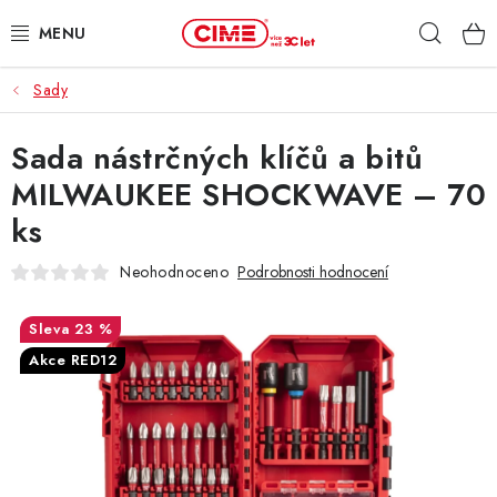
Přejít
Hleda
na
obsah
Sady
ZAHRADA, LES
Sada nástrčných klíčů a bitů
DÍLNA, STAVBA
MILWAUKEE SHOCKWAVE – 70
MILWAUKEE
ks
ELEKTROMOBILITA
Neohodnoceno
Podrobnosti hodnocení
PROFI STROJE
23 %
Akce RED12
PRODEJNY
SLUŽBY