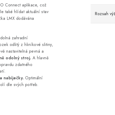
GO Connect aplikace, což
e také hlídat aktuální stav
Rozsah výš
kačka LMX dodávána
odolná zahradní
k odlitý z hliníkové slitiny,
vě nastavitelná pevná a
ě odolný stroj.
A hlavně
 opravdu zdatného
etí.
a nabíječky.
Optimální
olí dle svých potřeb.