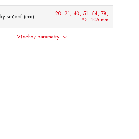
20, 31, 40, 51, 64, 78,
ky sečení (mm)
92, 105 mm
Všechny parametry