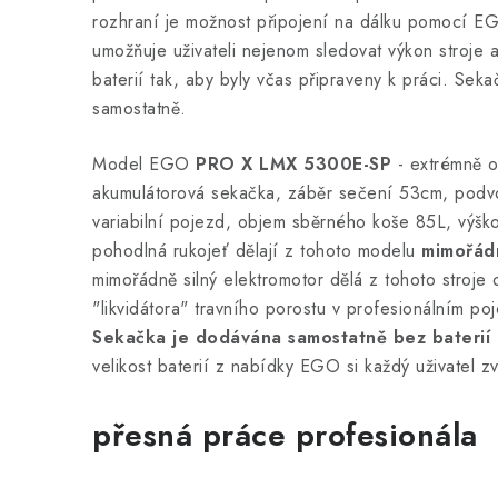
rozhraní je možnost připojení na dálku pomocí E
umožňuje uživateli nejenom sledovat výkon stroje al
baterií tak, aby byly včas připraveny k práci. Se
samostatně.
Model EGO
PRO X
LMX 5300E-SP
- extrémně 
akumulátorová sekačka, záběr sečení 53cm, podvoze
variabilní pojezd, objem sběrného koše 85L, výško
pohodlná rukojeť dělají z tohoto modelu
mimořádn
mimořádně silný elektromotor dělá z tohoto stroje
"likvidátora" travního porostu v profesionálním poj
Sekačka je dodávána samostatně bez baterií 
velikost baterií z nabídky EGO si každý uživatel zv
přesná práce profesionála