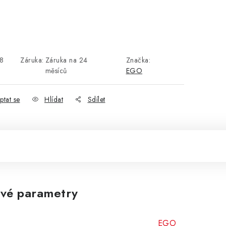
8
Záruka
:
Záruka na 24
Značka:
měsíců
EGO
ptat se
Hlídat
Sdílet
vé parametry
EGO