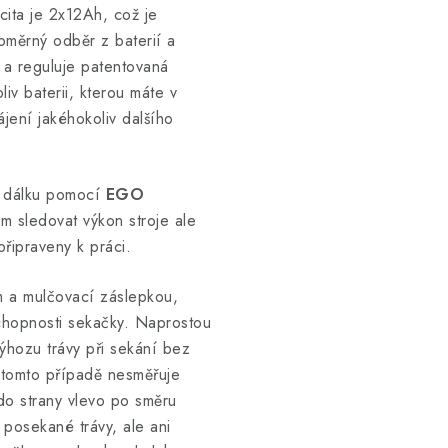
ita je 2x12Ah, což je
oměrný odběr z baterií a
á a reguluje patentovaná
v baterii, kterou máte v
jení jakéhokoliv dalšího
a dálku pomocí
EGO
om sledovat výkon stroje ale
 připraveny k práci.
m a mulčovací záslepkou,
 schopnosti sekačky. Naprostou
ýhozu trávy při sekání bez
 tomto případě nesměřuje
do strany vlevo po směru
 posekané trávy, ale ani