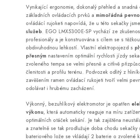
Vynikající ergonomie, dokonalý přehled a snadná 
základních ovládacích prvků a
mimořádná pevno
ovládácí rujoketi napovídá, že u této sekačky jsme
služeb
. EGO LMX5300E-SP vychází ze zkušeností 
profesionály a je konstruována s cílem se s těžkou
obdivuhodnou lehkostí. Vlastní elektropojezd s
pl
přesným
nastavením optimální rychlosti jízdy sek
zvoleného tempa se velmi přesně a citlivě přizpůs
členitosti a profilu terénu. Podvozek odlitý z hliník
zavěšením ramen ovládací rukojeti tvoří velmi pev
odolávat i hrubému zacházení.
Výkonný, bezuhlíkový elektromotor je opatřen
ele
výkonu
, která automaticky reaguje na míru zatíž
optimálních otáček sekání. Je tak zajištěna neustál
a znatelně se tak prodlužuje doba chodu sekačky n
bateriového lože se vkládají 2 baterie o zvolené ka