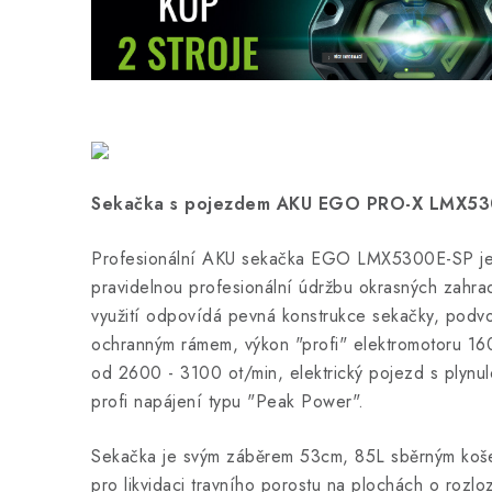
Sekačka s pojezdem AKU EGO PRO-X LMX53
Profesionální AKU sekačka EGO LMX5300E-SP je
pravidelnou profesionální údržbu okrasných zahrad
využití odpovídá pevná konstrukce sekačky, podvoz
ochranným rámem, výkon "profi" elektromotoru 16
od 2600 - 3100 ot/min, elektrický pojezd s plynul
profi napájení typu "Peak Power".
Sekačka je svým záběrem 53cm, 85L sběrným koš
pro likvidaci travního porostu na plochách o rozl