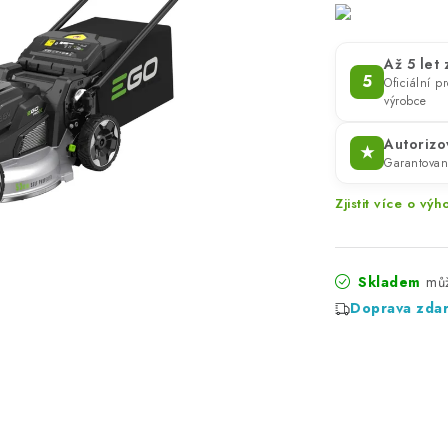
Až 5 let
5
Oficiální 
výrobce
Autorizo
★
Garantova
Zjistit více o v
Skladem
Doprava zda