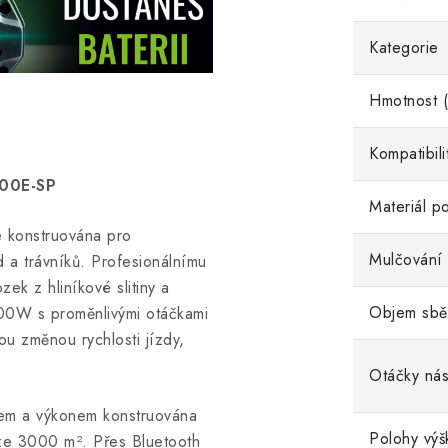
Kategorie
Hmotnost (
Kompatibili
00E-SP
Materiál p
 konstruována pro
Mulčování
 a trávníků. Profesionálnímu
ek z hliníkové slitiny a
Objem sběr
00W s proměnlivými otáčkami
ou změnou rychlosti jízdy,
Otáčky nást
em a výkonem konstruována
Polohy výš
oze 3000 m². Přes Bluetooth