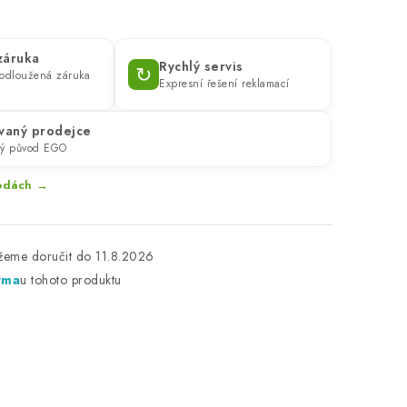
 záruka
Rychlý servis
↻
prodloužená záruka
Expresní řešení reklamací
vaný prodejce
ný původ EGO
ýhodách →
11.8.2026
rma
u tohoto produktu