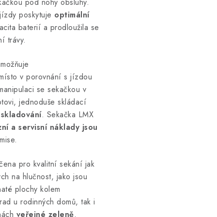
kačkou pod nohy obsluhy.
 jízdy poskytuje
optimální
cita baterií a prodloužila se
í trávy.
umožňuje
místo v porovnání s jízdou
anipulaci se sekačkou v
tovi, jednoduše skládací
 skladování
. Sekačka LMX
ní a servisní náklady jsou
mise.
na pro kvalitní sekání jak
ých na hlučnost, jako jsou
vnaté plochy kolem
rad u rodinných domů, tak i
hách
veřejné zeleně
.