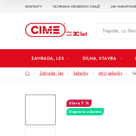
Přejít
KONTAKTY
OCHRANA OSOBNÍCH ÚDAJŮ
JAK NAKUPOVA
na
obsah
ZAHRADA, LES
DÍLNA, STAVBA
Domů
Zahrada, les
Sekačky
AKU sekačky
S
7 %
Doprava zdarma