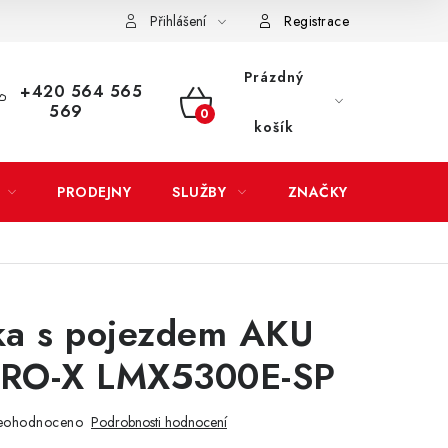
Přihlášení
Registrace
LATBA
EXPEDICE ZBOŽÍ
REKLAMACE ZAKOUPENÉHO ZBOŽÍ
Prázdný
+420 564 565
569
NÁKUPNÍ
košík
KOŠÍK
PRODEJNY
SLUŽBY
ZNAČKY
ka s pojezdem AKU
RO-X LMX5300E-SP
eohodnoceno
Podrobnosti hodnocení