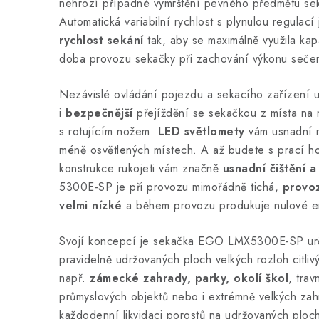
nehrozí případné vymrštění pevného předmětu se
Automatická variabilní rychlost s plynulou regulací
rychlost sekání
tak, aby se maximálně využila kapa
doba provozu sekačky při zachování výkonu sečen
Nezávislé ovládání pojezdu a sekacího zařízení 
i
bezpečnější
přejíždění se sekačkou z místa na 
s rotujícím nožem.
LED světlomety
vám usnadní m
méně osvětlených místech. A až budete s prací ho
konstrukce rukojeti vám značně
usnadní čištění a
5300E-SP je při provozu mimořádně tichá,
provoz
velmi nízké
a během provozu produkuje nulové e
Svojí koncepcí je sekačka EGO LMX5300E-SP urče
pravidelně udržovaných ploch velkých rozloh citliv
např.
zámecké zahrady, parky, okolí škol
, tra
průmyslových objektů nebo i extrémně velkých zah
každodenní likvidaci porostů na udržovaných ploc