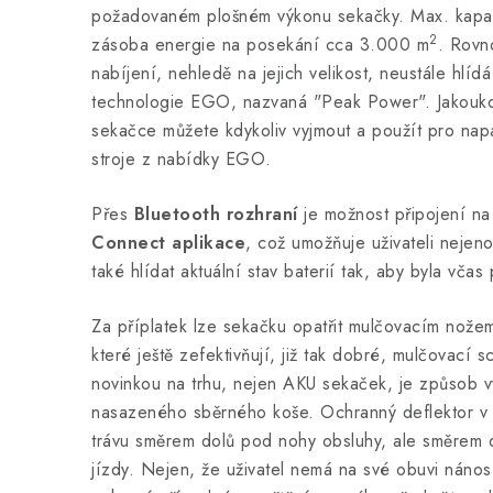
požadovaném plošném výkonu sekačky. Max. kapac
2
zásoba energie na posekání cca 3.000 m
. Rovn
nabíjení, nehledě na jejich velikost, neustále hlíd
technologie EGO, nazvaná "Peak Power". Jakoukoli
sekačce můžete kdykoliv vyjmout a použít pro napá
stroje z nabídky EGO.
Přes
Bluetooth rozhraní
je možnost připojení n
Connect aplikace
, což umožňuje uživateli nejen
také hlídat aktuální stav baterií tak, aby byla včas
Za příplatek lze sekačku opatřit mulčovacím nože
které ještě zefektivňují, již tak dobré, mulčovací
novinkou na trhu, nejen AKU sekaček, je způsob v
nasazeného sběrného koše. Ochranný deflektor v
trávu směrem dolů pod nohy obsluhy, ale směrem 
jízdy. Nejen, že uživatel nemá na své obuvi nános