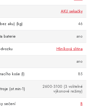
AKU sekačky
bez aku) (kg)
46
ta baterie
ano
odvozku
Hliníková slitina
ano
acího koše (l)
85
2600-3100 (3 volitelné
roje (ot.min-1)
výkonové režimy)
ky sečení
8