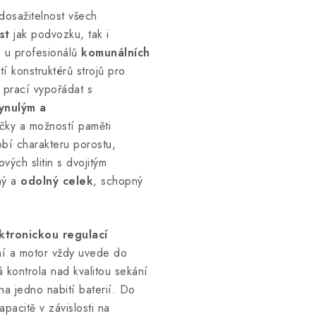
dosažitelnost všech
st
jak podvozku, tak i
 u profesionálů
komunálních
konstruktérů strojů pro
 prací vypořádat s
ynulým a
ačky a možností paměti
obí charakteru porostu,
ových slitin s dvojitým
ný a
odolný celek
, schopný
ktronickou regulací
ení a motor vždy uvede do
á kontrola nad kvalitou sekání
a jedno nabití baterií. Do
pacitě v závislosti na