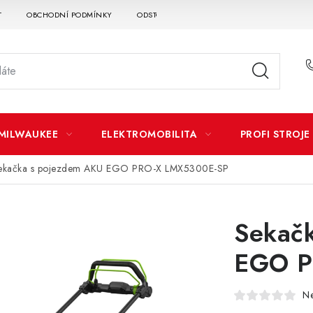
T
OBCHODNÍ PODMÍNKY
ODSTOUPENÍ OD SMLOUVY
DOPRAVA A P
MILWAUKEE
ELEKTROMOBILITA
PROFI STROJE
ekačka s pojezdem AKU EGO PRO-X LMX5300E-SP
Sekač
EGO P
N