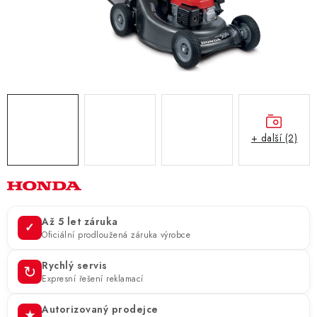
ZNAČKY
KONTAKTY
OCHRANA OSOBNÍCH ÚDAJŮ
JAK NAKUPOVAT
OBCHODNÍ PODMÍNKY
ODSTOUPENÍ OD SMLOUVY
DOPRAVA A PLATBA
EXPEDICE ZBOŽÍ
REKLAMACE ZAKOUPENÉHO ZBOŽÍ
+ další (2)
Až 5 let záruka
✓
Oficiální prodloužená záruka výrobce
Rychlý servis
↻
Expresní řešení reklamací
Autorizovaný prodejce
★