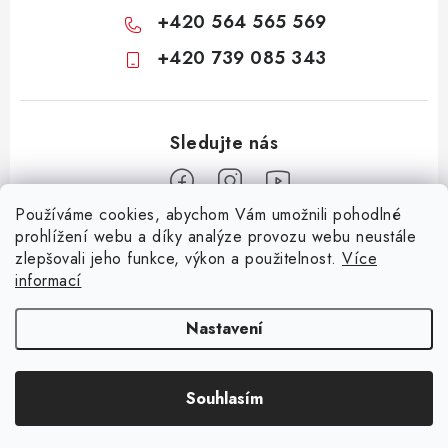
+420 564 565 569
+420 739 085 343
Používáme cookies, abychom Vám umožnili pohodlné
Z
prohlížení webu a díky analýze provozu webu neustále
zlepšovali jeho funkce, výkon a použitelnost.
Více
á
informací
Informace pro vás
p
a
KONTAKTY
CIME group
Billy Goat
Walker
Stavební technika
Nastavení
t
Zemědělská technika
Komunální technika
OCHRANA OSOBNÍCH ÚDAJŮ
í
Souhlasím
JAK NAKUPOVAT
Copyright 2026
CIME SHOP
. Všechna práva vyhrazena.
Vytvořil Shoptet
OBCHODNÍ PODMÍNKY