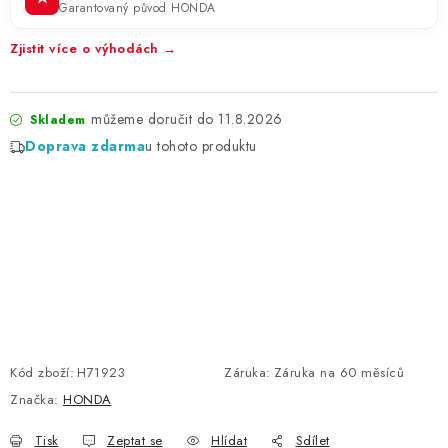
Garantovaný původ HONDA
Zjistit více o výhodách →
11.8.2026
Skladem
Doprava zdarma
u tohoto produktu
Kód zboží:
H71923
Záruka
:
Záruka na 60 měsíců
Značka:
HONDA
Tisk
Zeptat se
Hlídat
Sdílet