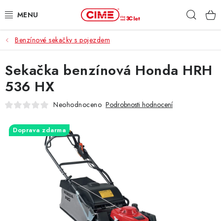
Přejít
Hleda
na
obsah
Benzínové sekačky s pojezdem
ZAHRADA, LES
Sekačka benzínová Honda HRH
DÍLNA, STAVBA
536 HX
MILWAUKEE
Neohodnoceno
Podrobnosti hodnocení
ELEKTROMOBILITA
Doprava zdarma
PROFI STROJE
PRODEJNY
SLUŽBY