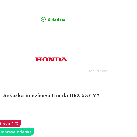
Skladem
Kód:
H718862
Sekačka benzínová Honda HRX 537 VY
1 %
Doprava zdarma