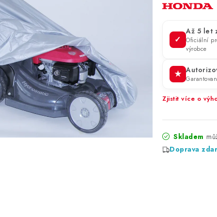
Až 5 let
✓
Oficiální 
výrobce
Autorizo
★
Garantova
Zjistit více o v
Skladem
Doprava zda