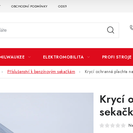
T
OBCHODNÍ PODMÍNKY
ODSTOUPENÍ OD SMLOUVY
DOPRAVA A P
MILWAUKEE
ELEKTROMOBILITA
PROFI STROJE
Příslušenství k benzínovým sekačkám
Krycí ochranná plachta n
Krycí 
sekač
N