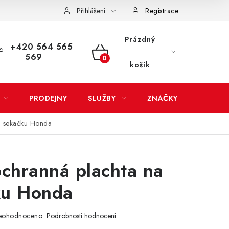
Přihlášení
Registrace
LATBA
EXPEDICE ZBOŽÍ
REKLAMACE ZAKOUPENÉHO ZBOŽÍ
Prázdný
+420 564 565
569
NÁKUPNÍ
košík
KOŠÍK
PRODEJNY
SLUŽBY
ZNAČKY
a sekačku Honda
ochranná plachta na
ku Honda
eohodnoceno
Podrobnosti hodnocení