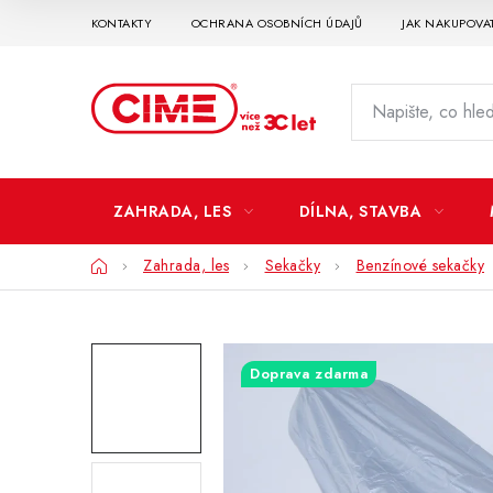
Přejít
KONTAKTY
OCHRANA OSOBNÍCH ÚDAJŮ
JAK NAKUPOVA
na
obsah
ZAHRADA, LES
DÍLNA, STAVBA
Domů
Zahrada, les
Sekačky
Benzínové sekačky
Doprava zdarma