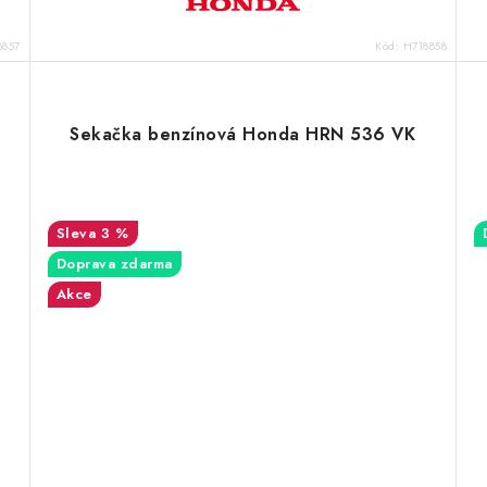
8857
Kód:
H718858
Sekačka benzínová Honda HRN 536 VK
3 %
Doprava zdarma
Akce