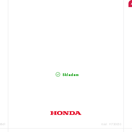
Skladem
8861
Kód:
H730053