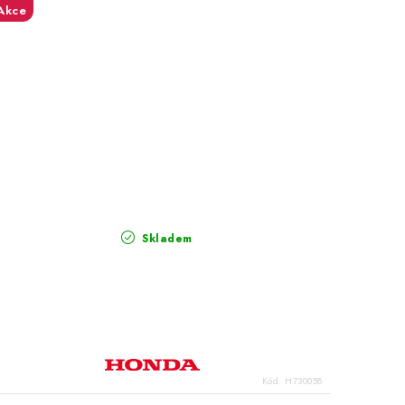
Akce
Skladem
Kód:
H730058