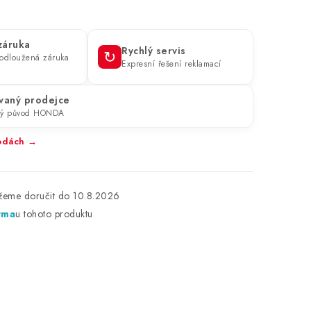
 záruka
Rychlý servis
↻
prodloužená záruka
Expresní řešení reklamací
vaný prodejce
ný původ HONDA
ýhodách →
10.8.2026
rma
u tohoto produktu