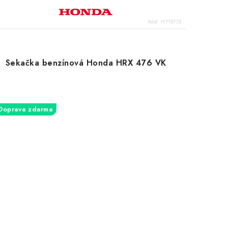
Kód:
H718775
Sekačka benzínová Honda HRX 476 VK
Doprava zdarma