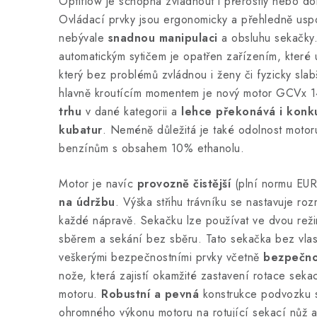
Optiflow je schopna zvládnout i přerostlý nebo d
Ovládací prvky jsou ergonomicky a přehledně usp
nebývale
snadnou manipulaci
a obsluhu sekačky
automatickým sytičem je opatřen zařízením, které
který bez problémů zvládnou i ženy či fyzicky sla
hlavně kroutícím momentem je nový motor GCVx 
trhu
v dané kategorii a
lehce překonává i konku
kubatur
. Neméně důležitá je také odolnost motor
benzínům s obsahem 10% ethanolu.
Motor je navíc
provozně čistější
(plní normu EU
na údržbu
. Výška střihu trávníku se nastavuje r
každé nápravě. Sekačku lze používat ve dvou reži
sběrem a sekání bez sběru. Tato sekačka bez vlas
veškerými bezpečnostními prvky včetně
bezpečno
nože, která zajistí okamžité zastavení rotace seka
motoru.
Robustní a pevná
konstrukce podvozku 
ohromného výkonu motoru na rotující sekací nůž 