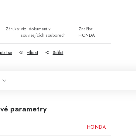
Záruka
:
viz. dokument v
Značka:
souvisejících souborech
HONDA
ptat se
Hlídat
Sdílet
vé parametry
HONDA