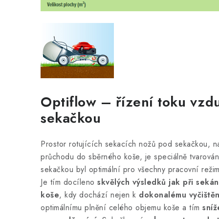
Optiflow – řízení toku vz
sekačkou
Prostor rotujících sekacích nožů pod sekačkou, na
průchodu do sběrného koše, je speciálně tvarován
sekačkou byl optimální pro všechny pracovní reži
Je tím docíleno
skvělých výsledků jak při seká
koše
, kdy dochází nejen k
dokonalému vyčištěn
optimálnímu plnění celého objemu koše a tím
sníž