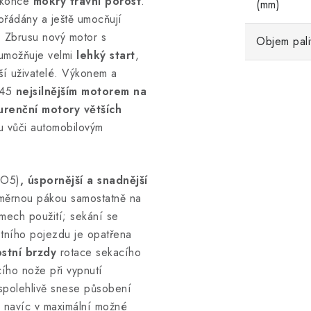
okonce
mokrý travní porost
.
(mm)
ořádány a ještě umocňují
. Zbrusu nový motor s
Objem pali
 umožňuje velmi
lehký start
,
bší uživatelé. Výkonem a
145
nejsilnějším motorem na
renční motory větších
u vůči automobilovým
RO5)
, úspornější a snadnější
ozměrnou pákou samostatně na
mech použití; sekání se
tního pojezdu je opatřena
stní brzdy
rotace sekacího
cího nože při vypnutí
spolehlivě snese působení
a navíc v maximální možné