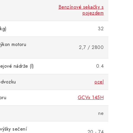
Benzínové sekačky s
pojezdem
kg)
32
výkon motoru
2,7 / 2800
ejové nádrže (l)
0.4
odvozku
ocel
oru
GCVx 145H
ne
výšky sečení
20 - 74