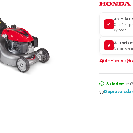
Až 5 let
✓
Oficiální 
výrobce
Autorizo
★
Garantova
Zjistit více o v
Skladem
Doprava zda