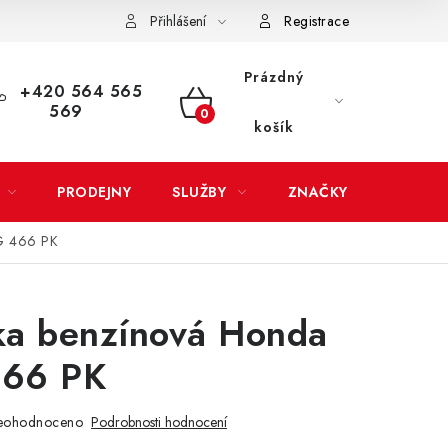
Přihlášení
Registrace
LATBA
EXPEDICE ZBOŽÍ
REKLAMACE ZAKOUPENÉHO ZBOŽÍ
Prázdný
+420 564 565
569
NÁKUPNÍ
košík
KOŠÍK
PRODEJNY
SLUŽBY
ZNAČKY
G 466 PK
ka benzínová Honda
66 PK
eohodnoceno
Podrobnosti hodnocení