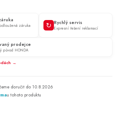
 záruka
Rychlý servis
↻
prodloužená záruka
Expresní řešení reklamací
vaný prodejce
ný původ HONDA
ýhodách →
10.8.2026
rma
u tohoto produktu