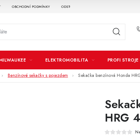
T
OBCHODNÍ PODMÍNKY
ODSTOUPENÍ OD SMLOUVY
DOPRAVA A P
MILWAUKEE
ELEKTROMOBILITA
PROFI STROJE
Benzínové sekačky s pojezdem
Sekačka benzínová Honda HR
Sekač
HRG 4
N