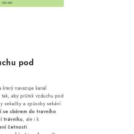
duchu pod
 který navazuje kanál
 tak, aby průtok vzduchu pod
my sekačky a způsoby sekání.
ní se sběrem do travního
í trávníku
, ale i k
ení četnosti