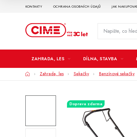
Přejít
KONTAKTY
OCHRANA OSOBNÍCH ÚDAJŮ
JAK NAKUPOVA
na
obsah
ZAHRADA, LES
DÍLNA, STAVBA
Domů
Zahrada, les
Sekačky
Benzínové sekačky
Doprava zdarma