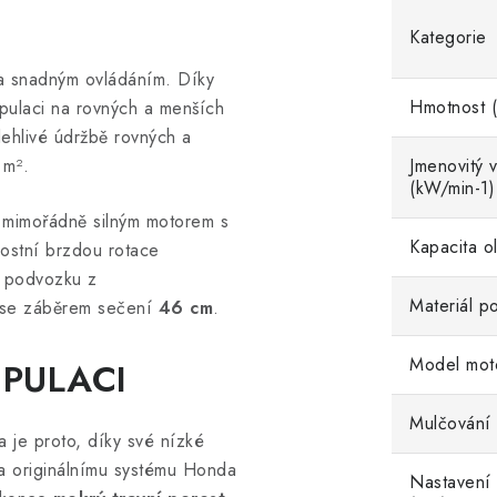
Kategorie
a snadným ovládáním. Díky
Hmotnost (
ipulaci na rovných a menších
ehlivé údržbě rovných a
 m².
Jmenovitý 
(kW/min-1)
mimořádně silným motorem s
Kapacita ol
ostní brzdou rotace
m podvozku z
Materiál p
, se záběrem sečení
46 cm
.
Model mot
PULACI
Mulčování
 je proto, díky své nízké
a originálnímu systému Honda
Nastavení 