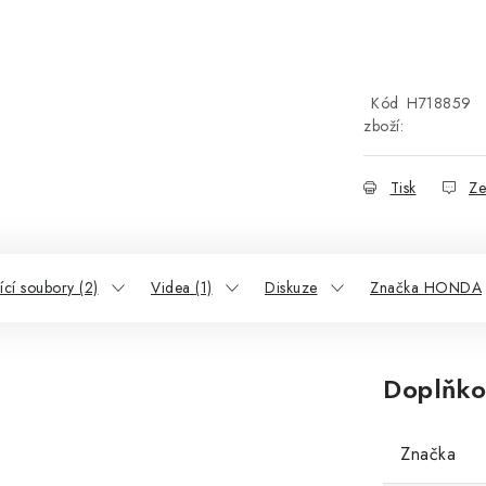
Kód
H718859
zboží:
Tisk
Ze
ící soubory (2)
Videa (1)
Diskuze
Značka HONDA
Doplňko
Značka