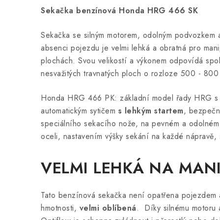
Sekačka benzínová Honda HRG 466 SK
Sekačka se silným motorem, odolným podvozkem 
absenci pojezdu je velmi lehká a obratná pro man
plochách. Svou velikostí a výkonem odpovídá spol
nesvažitých travnatých ploch o rozloze 500 - 800
Honda HRG 466 PK: základní model řady HRG s 
automatickým sytičem
s lehkým startem
, bezpečn
speciálního sekacího nože, na pevném a odolné
oceli, nastavením výšky sekání na každé nápravě
VELMI LEHKÁ NA MANI
Tato benzínová sekačka není opatřena pojezdem a
hmotnosti,
velmi oblíbená
. Díky silnému motoru 