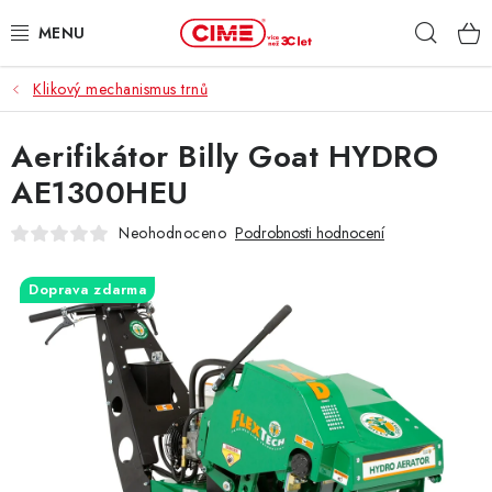
Přejít
Hleda
na
obsah
Klikový mechanismus trnů
ZAHRADA, LES
Aerifikátor Billy Goat HYDRO
DÍLNA, STAVBA
AE1300HEU
MILWAUKEE
Neohodnoceno
Podrobnosti hodnocení
ELEKTROMOBILITA
Doprava zdarma
PROFI STROJE
PRODEJNY
SLUŽBY