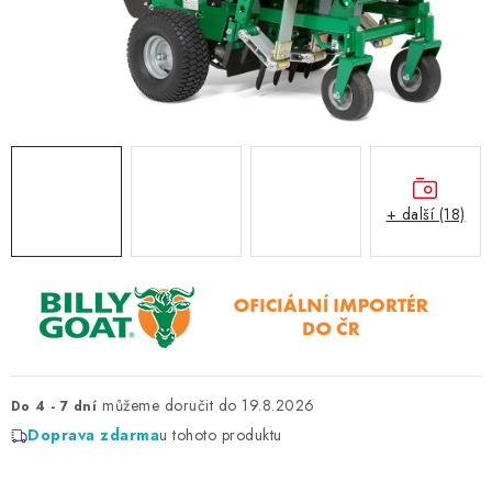
ZNAČKY
KONTAKTY
OCHRANA OSOBNÍCH ÚDAJŮ
JAK NAKUPOVAT
OBCHODNÍ PODMÍNKY
ODSTOUPENÍ OD SMLOUVY
DOPRAVA A PLATBA
EXPEDICE ZBOŽÍ
REKLAMACE ZAKOUPENÉHO ZBOŽÍ
+ další (18)
19.8.2026
Do 4 - 7 dní
Doprava zdarma
u tohoto produktu