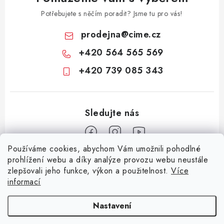
Potřebujete s něčím poradit? Jsme tu pro vás!
prodejna
@
cime.cz
+420 564 565 569
+420 739 085 343
Používáme cookies, abychom Vám umožnili pohodlné
Z
prohlížení webu a díky analýze provozu webu neustále
zlepšovali jeho funkce, výkon a použitelnost.
Více
á
informací
Informace pro vás
p
a
KONTAKTY
CIME group
Billy Goat
Walker
Stavební technika
Nastavení
t
Zemědělská technika
Komunální technika
OCHRANA OSOBNÍCH ÚDAJŮ