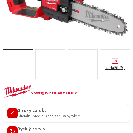
ZNAČKY
KONTAKTY
OCHRANA OSOBNÍCH ÚDAJŮ
JAK NAKUPOVAT
OBCHODNÍ PODMÍNKY
ODSTOUPENÍ OD SMLOUVY
DOPRAVA A PLATBA
EXPEDICE ZBOŽÍ
REKLAMACE ZAKOUPENÉHO ZBOŽÍ
+ další (5)
3 roky záruka
✓
Oficiální prodloužená záruka výrobce
Rychlý servis
↻