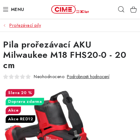
Přejít
Hleda
na
obsah
Prořezávací pily
ZAHRADA, LES
Pila prořezávací AKU
DÍLNA, STAVBA
Milwaukee M18 FHS20-0 - 20
MILWAUKEE
cm
ELEKTROMOBILITA
Neohodnoceno
Podrobnosti hodnocení
PROFI STROJE
20 %
Doprava zdarma
PRODEJNY
Akce
Akce RED12
SLUŽBY