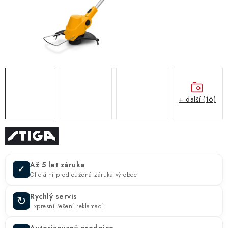
ZNAČKY
KONTAKTY
OCHRANA OSOBNÍCH ÚDAJŮ
JAK NAKUPOVAT
OBCHODNÍ PODMÍNKY
ODSTOUPENÍ OD SMLOUVY
DOPRAVA A PLATBA
EXPEDICE ZBOŽÍ
REKLAMACE ZAKOUPENÉHO ZBOŽÍ
+ další (16)
Až 5 let záruka
✓
Oficiální prodloužená záruka výrobce
Rychlý servis
↻
Expresní řešení reklamací
Autorizovaný prodejce