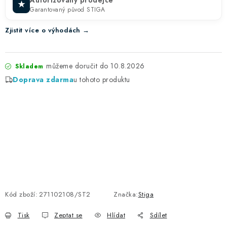
★
Garantovaný původ STIGA
Zjistit více o výhodách →
10.8.2026
Skladem
Doprava zdarma
u tohoto produktu
Kód zboží:
271102108/ST2
Značka:
Stiga
Tisk
Zeptat se
Hlídat
Sdílet