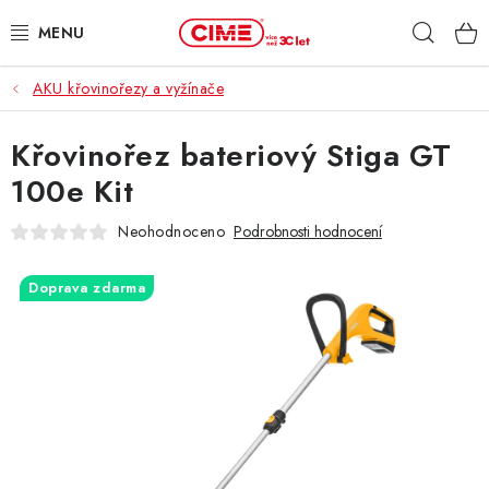
Přejít
Hleda
na
obsah
AKU křovinořezy a vyžínače
ZAHRADA, LES
Křovinořez bateriový Stiga GT
DÍLNA, STAVBA
100e Kit
MILWAUKEE
Neohodnoceno
Podrobnosti hodnocení
ELEKTROMOBILITA
Doprava zdarma
PROFI STROJE
PRODEJNY
SLUŽBY