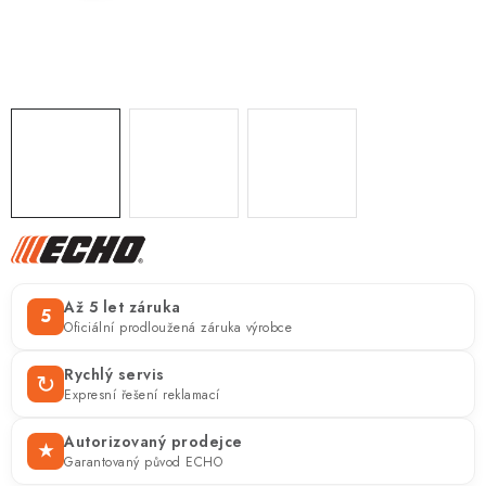
ZNAČKY
KONTAKTY
OCHRANA OSOBNÍCH ÚDAJŮ
JAK NAKUPOVAT
OBCHODNÍ PODMÍNKY
ODSTOUPENÍ OD SMLOUVY
DOPRAVA A PLATBA
EXPEDICE ZBOŽÍ
REKLAMACE ZAKOUPENÉHO ZBOŽÍ
Až 5 let záruka
5
Oficiální prodloužená záruka výrobce
Rychlý servis
↻
Expresní řešení reklamací
Autorizovaný prodejce
★
Garantovaný původ ECHO