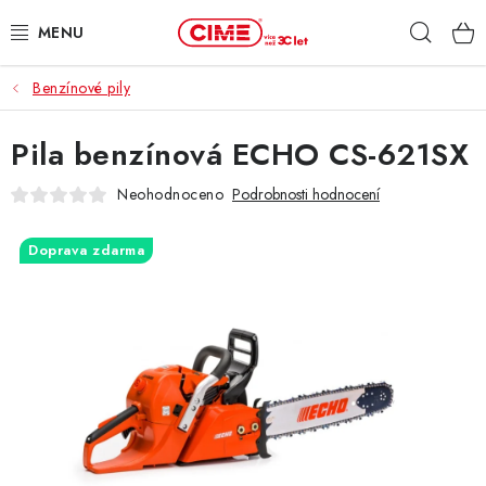
Přejít
Hleda
na
obsah
Benzínové pily
ZAHRADA, LES
Pila benzínová ECHO CS-621SX
DÍLNA, STAVBA
Neohodnoceno
Podrobnosti hodnocení
MILWAUKEE
Doprava zdarma
ELEKTROMOBILITA
PROFI STROJE
PRODEJNY
SLUŽBY