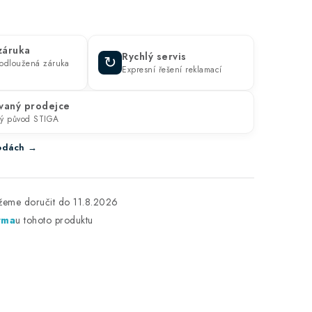
 záruka
Rychlý servis
↻
prodloužená záruka
Expresní řešení reklamací
vaný prodejce
ný původ STIGA
ýhodách →
11.8.2026
rma
u tohoto produktu