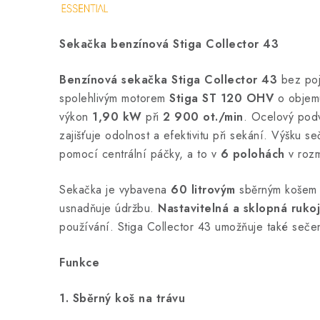
Sekačka benzínová Stiga Collector 43
Benzínová sekačka Stiga Collector 43
bez poj
spolehlivým motorem
Stiga ST 120 OHV
o objem
výkon
1,90 kW
při
2 900 ot./min
. Ocelový po
zajišťuje odolnost a efektivitu při sekání. Výšku s
pomocí centrální páčky, a to v
6 polohách
v roz
Sekačka je vybavena
60 litrovým
sběrným košem s
usnadňuje údržbu.
Nastavitelná a sklopná ruko
používání. Stiga Collector 43 umožňuje také seče
Funkce
1. Sběrný koš na trávu