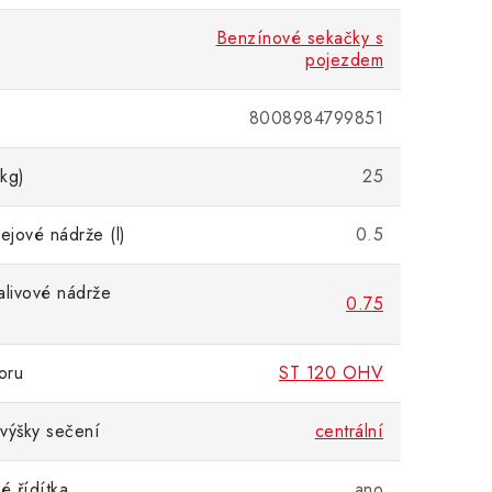
Benzínové sekačky s
pojezdem
8008984799851
kg)
25
ejové nádrže (l)
0.5
alivové nádrže
0.75
oru
ST 120 OHV
výšky sečení
centrální
é řídítka
ano