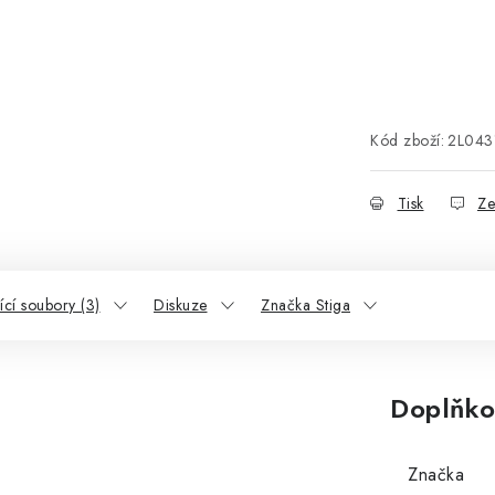
Kód zboží:
2L043
Tisk
Ze
ící soubory (3)
Diskuze
Značka Stiga
Doplňko
Značka