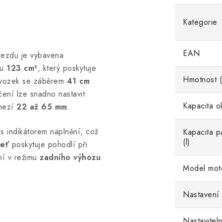
Kategorie
EAN
ezdu je vybavena
u
123 cm³
, který poskytuje
Hmotnost (
dvozek se záběrem
41 cm
ečení lze snadno nastavit
Kapacita ol
mezí
22 až 65 mm
.
 indikátorem naplnění, což
Kapacita p
(l)
jeť
poskytuje pohodlí při
ní v režimu
zadního výhozu
.
Model mot
Nastavení 
Nastaviteln