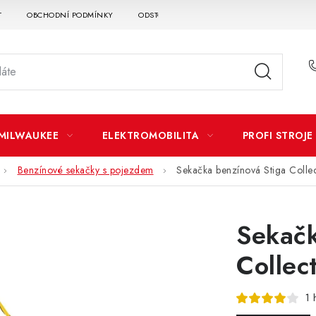
T
OBCHODNÍ PODMÍNKY
ODSTOUPENÍ OD SMLOUVY
DOPRAVA A P
MILWAUKEE
ELEKTROMOBILITA
PROFI STROJE
Benzínové sekačky s pojezdem
Sekačka benzínová Stiga Colle
Sekačk
Collec
1 