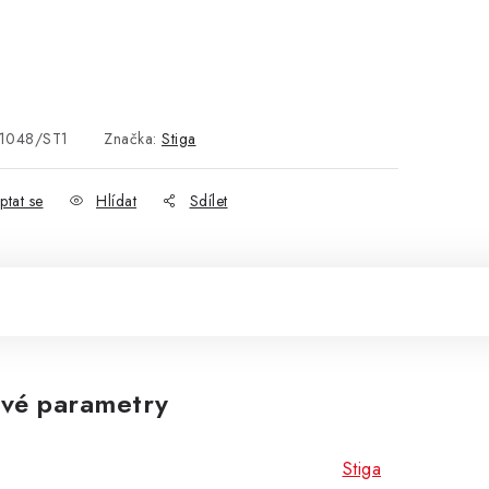
1048/ST1
Značka:
Stiga
ptat se
Hlídat
Sdílet
vé parametry
Stiga