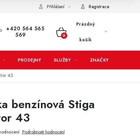
Přihlášení
Registrace
LATBA
EXPEDICE ZBOŽÍ
REKLAMACE ZAKOUPENÉHO ZBOŽÍ
Prázdný
+420 564 565
569
NÁKUPNÍ
košík
KOŠÍK
PRODEJNY
SLUŽBY
ZNAČKY
ctor 43
a benzínová Stiga
tor 43
hodnocení
Podrobnosti hodnocení