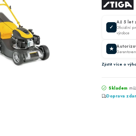
Až 5 let
✓
Oficiální 
výrobce
Autorizo
★
Garantova
Zjistit více o v
Skladem
Doprava zda