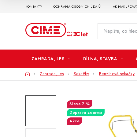
Přejít
KONTAKTY
OCHRANA OSOBNÍCH ÚDAJŮ
JAK NAKUPOVA
na
obsah
ZAHRADA, LES
DÍLNA, STAVBA
Domů
Zahrada, les
Sekačky
Benzínové sekačky
7 %
Doprava zdarma
Akce