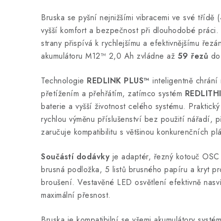
Bruska se pyšní nejnižšími vibracemi ve své třídě (
vyšší komfort a bezpečnost při dlouhodobé práci.
strany přispívá k rychlejšímu a efektivnějšímu řezá
akumulátoru M12™ 2,0 Ah zvládne až
59 řezů
do 
Technologie
REDLINK PLUS™
inteligentně chrání
přetížením a přehřátím, zatímco systém
REDLITH
baterie a vyšší životnost celého systému. Praktick
rychlou výměnu příslušenství bez použití nářadí, p
zaručuje kompatibilitu s většinou konkurenčních plá
Součástí dodávky
je adaptér, řezný kotouč OSC 
brusná podložka, 5 listů brusného papíru a kryt pr
broušení. Vestavěné LED osvětlení efektivně nasví
maximální přesnost.
Bruska je kompatibilní se všemi akumulátory sy