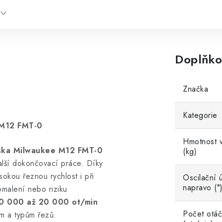
Doplňko
Značka
Kategorie
e M12 FMT-0
Hmotnost v
ska Milwaukee M12 FMT-0
(kg)
alší dokončovací práce. Díky
okou řeznou rychlost i při
Oscilační 
napravo (°
omalení nebo riziku
0 000 až 20 000 ot/min
Počet otáč
m a typům řezů.