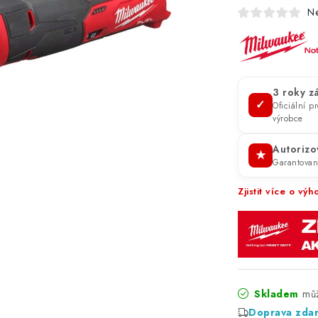
N
3 roky z
✓
Oficiální 
výrobce
Autorizo
★
Garantovan
Zjistit více o v
Skladem
Doprava zda