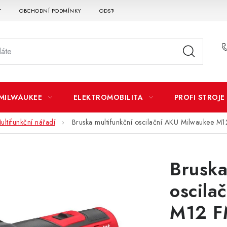
T
OBCHODNÍ PODMÍNKY
ODSTOUPENÍ OD SMLOUVY
DOPRAVA A P
MILWAUKEE
ELEKTROMOBILITA
PROFI STROJE
ultifunkční nářadí
Bruska multifunkční oscilační AKU Milwaukee M
Bruska
oscila
M12 F