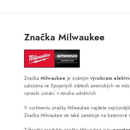
Značka Milwaukee
Značka
Milwaukee
je známým
výrobcem elektri
založena ve Spojených státech amerických ve měs
vyneslo uznání v mnoha odvětvích.
V sortimentu značky Milwaukee najdete nejrůznějš
Značka Milwaukee se také zaměřuje na bateriové 
Zahradní produkty značky Milwaukee jsou
navrže