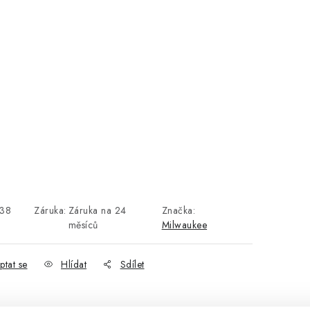
38
Záruka
:
Záruka na 24
Značka:
měsíců
Milwaukee
ptat se
Hlídat
Sdílet