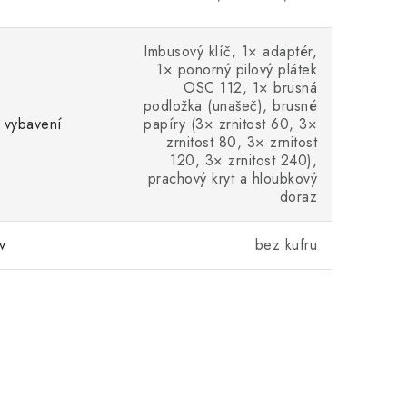
Imbusový klíč, 1× adaptér,
1× ponorný pilový plátek
OSC 112, 1× brusná
podložka (unašeč), brusné
 vybavení
papíry (3× zrnitost 60, 3×
zrnitost 80, 3× zrnitost
120, 3× zrnitost 240),
prachový kryt a hloubkový
doraz
v
bez kufru