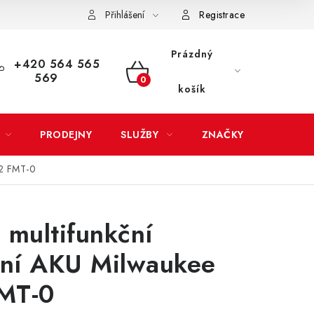
Přihlášení
Registrace
LATBA
EXPEDICE ZBOŽÍ
REKLAMACE ZAKOUPENÉHO ZBOŽÍ
Prázdný
+420 564 565
569
NÁKUPNÍ
košík
KOŠÍK
PRODEJNY
SLUŽBY
ZNAČKY
12 FMT-0
 multifunkční
ční AKU Milwaukee
MT-0