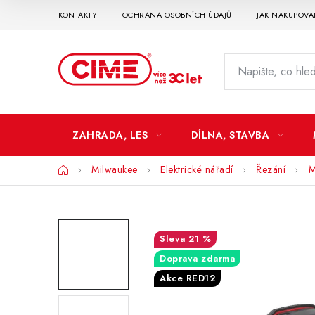
Přejít
KONTAKTY
OCHRANA OSOBNÍCH ÚDAJŮ
JAK NAKUPOVA
na
obsah
ZAHRADA, LES
DÍLNA, STAVBA
Domů
Milwaukee
Elektrické nářadí
Řezání
M
21 %
Doprava zdarma
Akce RED12