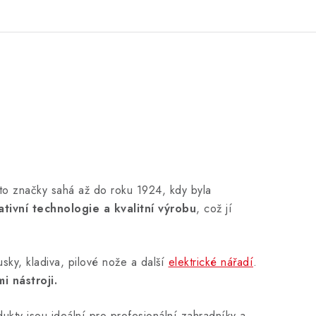
této značky sahá až do roku 1924, kdy byla
ativní technologie a kvalitní výrobu
, což jí
usky, kladiva, pilové nože a další
elektrické nářadí
.
i nástroji.
ukty jsou ideální pro profesionální zahradníky a