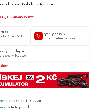
eohodnoceno
Podrobnosti hodnocení
áruka
Rychlý servis
↻
prodloužená záruka
Expresní řešení reklamací
vaný prodejce
ý původ Milwaukee
ýhodách →
11.8.2026
rma
u tohoto produktu