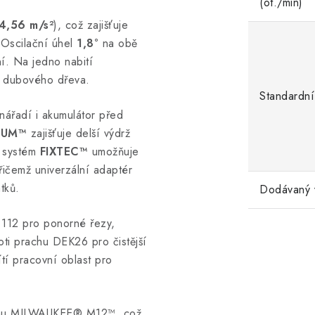
(ot./min)
4,56 m/s²
), což zajišťuje
 Oscilační úhel
1,8°
na obě
ní. Na jedno nabití
dubového dřeva.
Standardní
 nářadí i akumulátor před
IUM™
zajišťuje delší výdrž
ý systém
FIXTEC™
umožňuje
řičemž univerzální adaptér
tků.
Dodávaný 
112 pro ponorné řezy,
oti prachu DEK26 pro čistější
tí pracovní oblast pro
stému MILWAUKEE® M12™, což