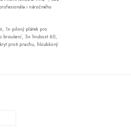
o profesionála i náročného
r, 1× pilový plátek pro
 broušení, 3× hrubost 60,
ryt proti prachu, hloubkový
.