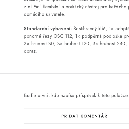
z ní činí flexibilní a praktický nástroj pro každéh
domácího uživatele.
Standardní vybavení:
Šestihranný klíč, 1× adapté
ponorné řezy OSC 112, 1× podpěrná podložka pro
3× hrubost 80, 3× hrubost 120, 3× hrubost 240, k
doraz.
Buďte první, kdo napíše příspěvek k této položce
PŘIDAT KOMENTÁŘ