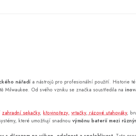
ckého nářadí
a nástrojů pro profesionální použití. Historie 
tě Milwaukee. Od svého vzniku se značka soustředila na
inov
í
zahradní sekačky
,
křovinořezy,
vrtačky
,
rázové utahováky
, br
systémy, které umožňují snadnou
výměnu baterií mezi různým
ny s důrazem na výkon
,
odolnost a spolehlivost.
Tyto prod