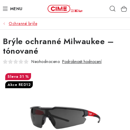
Přejít
Hleda
na
obsah
Ochranné brýle
ZAHRADA, LES
Brýle ochranné Milwaukee –
DÍLNA, STAVBA
tónované
MILWAUKEE
Neohodnoceno
Podrobnosti hodnocení
ELEKTROMOBILITA
31 %
Akce RED12
PROFI STROJE
PRODEJNY
SLUŽBY