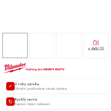
ZNAČKY
KONTAKTY
OCHRANA OSOBNÍCH ÚDAJŮ
JAK NAKUPOVAT
OBCHODNÍ PODMÍNKY
ODSTOUPENÍ OD SMLOUVY
DOPRAVA A PLATBA
EXPEDICE ZBOŽÍ
REKLAMACE ZAKOUPENÉHO ZBOŽÍ
+ další (5)
3 roky záruka
✓
Oficiální prodloužená záruka výrobce
Rychlý servis
↻
Expresní řešení reklamací