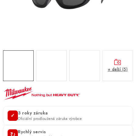
ZNAČKY
KONTAKTY
OCHRANA OSOBNÍCH ÚDAJŮ
JAK NAKUPOVAT
OBCHODNÍ PODMÍNKY
ODSTOUPENÍ OD SMLOUVY
DOPRAVA A PLATBA
EXPEDICE ZBOŽÍ
REKLAMACE ZAKOUPENÉHO ZBOŽÍ
+ další (5)
3 roky záruka
✓
Oficiální prodloužená záruka výrobce
Rychlý servis
↻