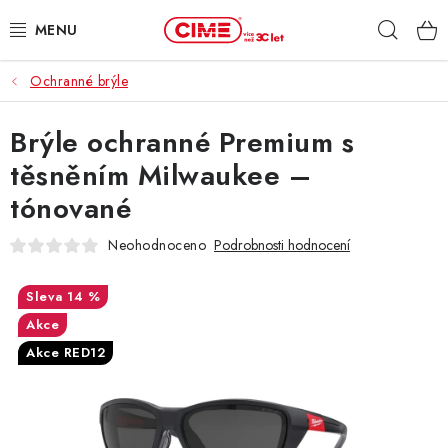
Přejít
Hleda
na
obsah
Ochranné brýle
ZAHRADA, LES
Brýle ochranné Premium s
DÍLNA, STAVBA
těsněním Milwaukee –
MILWAUKEE
tónované
ELEKTROMOBILITA
Neohodnoceno
Podrobnosti hodnocení
PROFI STROJE
14 %
Akce
PRODEJNY
Akce RED12
SLUŽBY