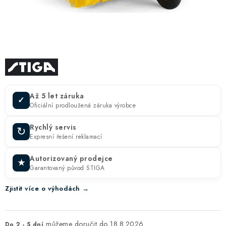
ZNAČKY
KONTAKTY
OCHRANA OSOBNÍCH ÚDAJŮ
JAK NAKUPOVAT
OBCHODNÍ PODMÍNKY
ODSTOUPENÍ OD SMLOUVY
DOPRAVA A PLATBA
EXPEDICE ZBOŽÍ
REKLAMACE ZAKOUPENÉHO ZBOŽÍ
Až 5 let záruka
✓
Oficiální prodloužená záruka výrobce
Rychlý servis
↻
Expresní řešení reklamací
Autorizovaný prodejce
★
Garantovaný původ STIGA
Zjistit více o výhodách →
18.8.2026
Do 2 - 5 dní