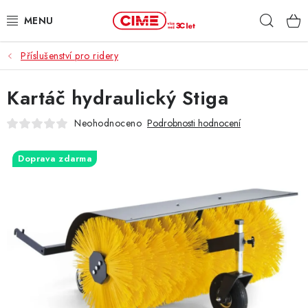
Přejít
Hleda
na
obsah
Příslušenství pro ridery
ZAHRADA, LES
Kartáč hydraulický Stiga
DÍLNA, STAVBA
Neohodnoceno
Podrobnosti hodnocení
MILWAUKEE
Doprava zdarma
ELEKTROMOBILITA
PROFI STROJE
PRODEJNY
SLUŽBY