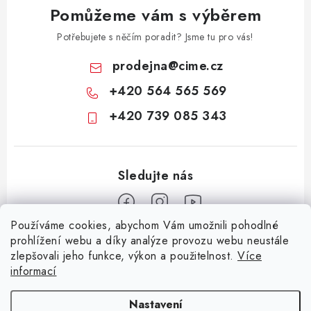
Pomůžeme vám s výběrem
Potřebujete s něčím poradit? Jsme tu pro vás!
prodejna
@
cime.cz
+420 564 565 569
+420 739 085 343
Používáme cookies, abychom Vám umožnili pohodlné
Z
prohlížení webu a díky analýze provozu webu neustále
zlepšovali jeho funkce, výkon a použitelnost.
Více
á
informací
Informace pro vás
p
a
KONTAKTY
CIME group
Billy Goat
Walker
Stavební technika
Nastavení