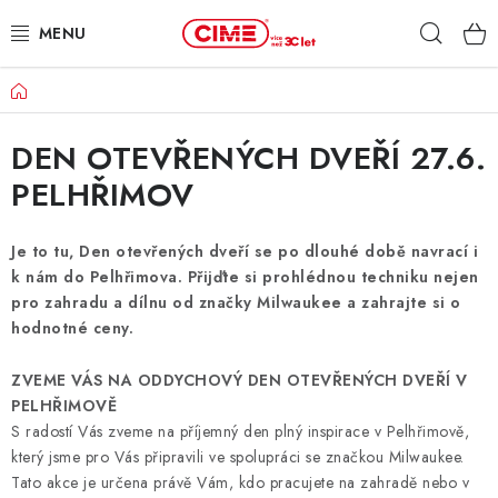
Přejít
Hleda
na
obsah
Domů
ZAHRADA, LES
DEN OTEVŘENÝCH DVEŘÍ 27.6.
DÍLNA, STAVBA
PELHŘIMOV
MILWAUKEE
Je to tu, Den otevřených dveří se po dlouhé době navrací i
ELEKTROMOBILITA
k nám do Pelhřimova. Přijďte si prohlédnou techniku nejen
pro zahradu a dílnu od značky Milwaukee a zahrajte si o
PROFI STROJE
hodnotné ceny.
ZVEME VÁS NA ODDYCHOVÝ DEN OTEVŘENÝCH DVEŘÍ V
PRODEJNY
PELHŘIMOVĚ
S radostí Vás zveme na příjemný den plný inspirace v Pelhřimově,
SLUŽBY
který jsme pro Vás připravili ve spolupráci se značkou Milwaukee.
Tato akce je určena právě Vám, kdo pracujete na zahradě nebo v