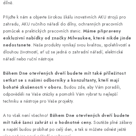
ZNAČKY
dílně.
Přijďte k nám a objevte širokou škálu inovativních AKU strojů pro
KONTAKTY
OCHRANA OSOBNÍCH ÚDAJŮ
zahradu, AKU ručního nářadí do dílny, ochranných pracovních
JAK NAKUPOVAT
OBCHODNÍ PODMÍNKY
pomůcek a praktických pracovních stanic.
Máme připraveny
ODSTOUPENÍ OD SMLOUVY
DOPRAVA A PLATBA
exkluzivní nabídky od značky Milwaukee, které nikde jinde
EXPEDICE ZBOŽÍ
REKLAMACE ZAKOUPENÉHO ZBOŽÍ
nedostanete
. Naše produkty vynikají svou kvalitou, spolehlivostí a
dlouhou životností, ať už se jedná o zahradní nářadí, elektrické
nářadí nebo ruční nástroje.
Během Dne otevřených dveří budete mít také příležitost
setkat se s našimi odborníky a konzultanty, kteří mají
bohaté zkušenosti v oboru.
Budou zde, aby Vám poradili,
odpověděli na Vaše otázky a pomohli Vám vybrat tu nejlepší
techniku a nástroje pro Vaše projekty.
A to však není všechno!
Během Dne otevřených dveří budete
mít také šanci zahrát si o hodnotné ceny.
Soutěže plné zábavy
a napětí budou probíhat po celý den, a tak si můžete odnést ještě