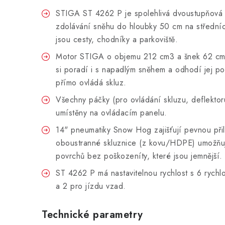
STIGA ST 4262 P je spolehlivá dvoustupňová
zdolávání sněhu do hloubky 50 cm na středníc
jsou cesty, chodníky a parkoviště.
Motor STIGA o objemu 212 cm3 a šnek 62 cm 
si poradí i s napadlým sněhem a odhodí jej po
přímo ovládá skluz.
Všechny páčky (pro ovládání skluzu, deflektoru
umístěny na ovládacím panelu.
14" pneumatiky Snow Hog zajišťují pevnou při
oboustranné skluznice (z kovu/HDPE) umožňuj
povrchů bez poškození
ty, které jsou jemnější.
ST 4262 P má nastavitelnou rychlost s 6 rychlo
a 2 pro jízdu vzad.
Technické parametry