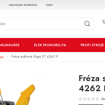
T
OBCHODNÍ PODMÍNKY
ODSTOUPENÍ OD SMLOUVY
DOPRAVA A P
MILWAUKEE
ELEKTROMOBILITA
PROFI STROJE
ézy
Fréza sněhová Stiga ST 4262 P
Fréza 
4262 
N