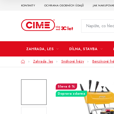
Přejít
KONTAKTY
OCHRANA OSOBNÍCH ÚDAJŮ
JAK NAKUPOVA
na
obsah
ZAHRADA, LES
DÍLNA, STAVBA
Domů
Zahrada, les
Sněhové frézy
Benzínové fr
6 %
Doprava zdarma