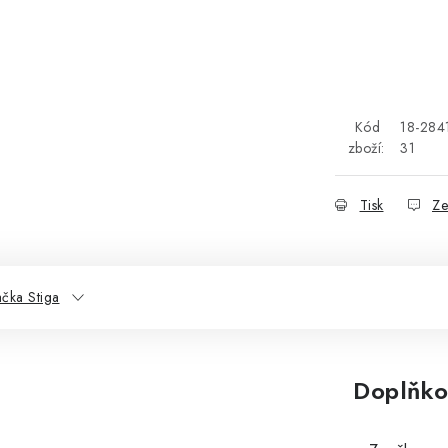
Kód
18-284
zboží:
31
Tisk
Ze
čka Stiga
Doplňko