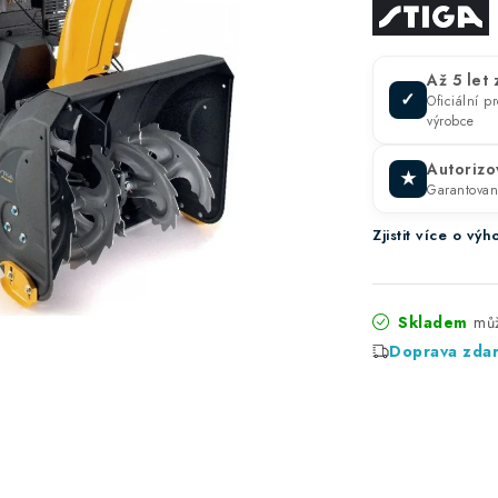
Až 5 let
✓
Oficiální 
výrobce
Autorizo
★
Garantova
Zjistit více o v
Skladem
Doprava zda