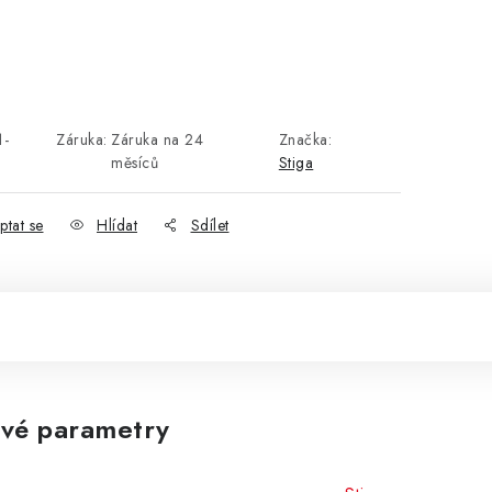
1-
Záruka
:
Záruka na 24
Značka:
měsíců
Stiga
ptat se
Hlídat
Sdílet
vé parametry