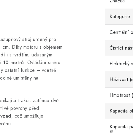
Značka
Kategorie
Centrální 
stupňový stroj určený pro
 cm
. Díky motoru s objemem
Čistící nás
dí i s tvrdším, udusaným
ti
10 metrů
. Ovládání směru
Elektrický s
ny ostatní funkce – včetně
hodlně umístěny na
Házivost (
Hmotnost (
ynikající trakci, zatímco dvě
tlivé povrchy před
Kapacita ol
vzad
, což umožňuje
erénu.
Kapacita p
(l)