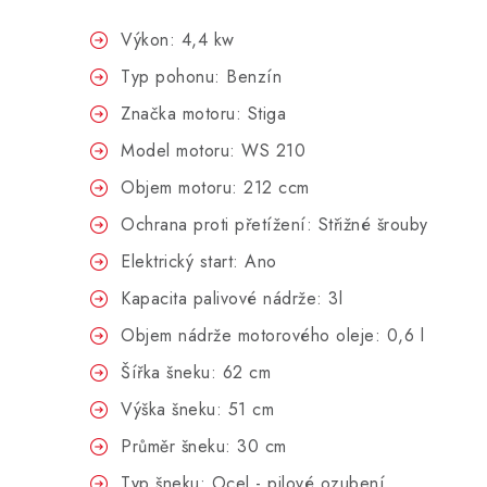
Výkon: 4,4 kw
Typ pohonu: Benzín
Značka motoru: Stiga
Model motoru: WS 210
Objem motoru: 212 ccm
Ochrana proti přetížení: Střižné šrouby
Elektrický start: Ano
Kapacita palivové nádrže: 3l
Objem nádrže motorového oleje: 0,6 l
Šířka šneku: 62 cm
Výška šneku: 51 cm
Průměr šneku: 30 cm
Typ šneku: Ocel - pilové ozubení