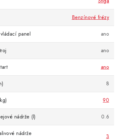
Stiga
Benzínové frézy
ovládací panel
ano
troj
ano
tart
ano
m)
8
kg)
90
ejové nádrže (l)
0.6
alivové nádrže
3