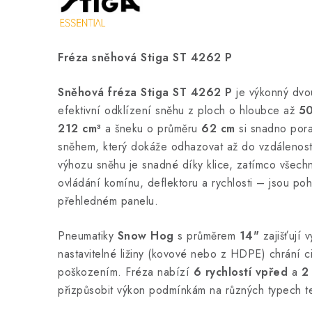
Fréza sněhová Stiga ST 4262 P
Sněhová fréza Stiga ST 4262 P
je výkonný dvou
efektivní odklízení sněhu z ploch o hloubce až
50
212 cm³
a šneku o průměru
62 cm
si snadno pora
sněhem, který dokáže odhazovat až do vzdálenos
výhozu sněhu je snadné díky klice, zatímco všech
ovládání komínu, deflektoru a rychlosti – jsou po
přehledném panelu.
Pneumatiky
Snow Hog
s průměrem
14"
zajišťují v
nastavitelné ližiny (kovové nebo z HDPE) chrání ci
poškozením. Fréza nabízí
6 rychlostí vpřed
a
2 
přizpůsobit výkon podmínkám na různých typech t