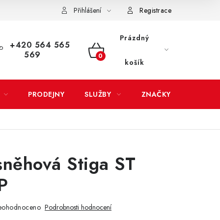
Přihlášení
Registrace
LATBA
EXPEDICE ZBOŽÍ
REKLAMACE ZAKOUPENÉHO ZBOŽÍ
Prázdný
+420 564 565
569
NÁKUPNÍ
košík
KOŠÍK
PRODEJNY
SLUŽBY
ZNAČKY
sněhová Stiga ST
P
eohodnoceno
Podrobnosti hodnocení