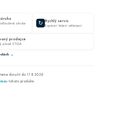
 záruka
Rychlý servis
↻
prodloužená záruka
Expresní řešení reklamací
vaný prodejce
ný původ STIGA
ýhodách →
11.8.2026
rma
u tohoto produktu