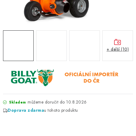
ZNAČKY
KONTAKTY
OCHRANA OSOBNÍCH ÚDAJŮ
JAK NAKUPOVAT
OBCHODNÍ PODMÍNKY
ODSTOUPENÍ OD SMLOUVY
DOPRAVA A PLATBA
EXPEDICE ZBOŽÍ
REKLAMACE ZAKOUPENÉHO ZBOŽÍ
+ další (10)
10.8.2026
Skladem
Doprava zdarma
u tohoto produktu