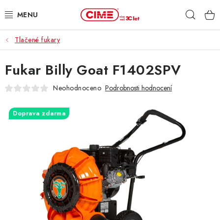
Přejít
Hleda
na
obsah
Tlačené fukary
ZAHRADA, LES
Fukar Billy Goat F1402SPV
DÍLNA, STAVBA
Neohodnoceno
Podrobnosti hodnocení
MILWAUKEE
Doprava zdarma
ELEKTROMOBILITA
PROFI STROJE
PRODEJNY
SLUŽBY