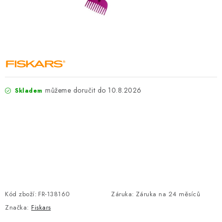
ZNAČKY
KONTAKTY
OCHRANA OSOBNÍCH ÚDAJŮ
JAK NAKUPOVAT
OBCHODNÍ PODMÍNKY
ODSTOUPENÍ OD SMLOUVY
DOPRAVA A PLATBA
EXPEDICE ZBOŽÍ
REKLAMACE ZAKOUPENÉHO ZBOŽÍ
10.8.2026
Skladem
Kód zboží:
FR-138160
Záruka
:
Záruka na 24 měsíců
Značka:
Fiskars