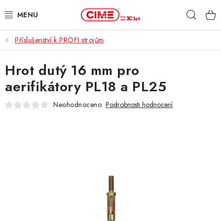
Přejít
Hleda
na
obsah
Příslušenství k PROFI strojům
ZAHRADA, LES
Hrot dutý 16 mm pro
DÍLNA, STAVBA
aerifikátory PL18 a PL25
MILWAUKEE
Neohodnoceno
Podrobnosti hodnocení
ELEKTROMOBILITA
PROFI STROJE
PRODEJNY
SLUŽBY