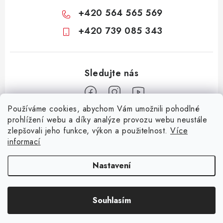
+420 564 565 569
+420 739 085 343
Používáme cookies, abychom Vám umožnili pohodlné
Z
prohlížení webu a díky analýze provozu webu neustále
zlepšovali jeho funkce, výkon a použitelnost.
Více
á
informací
Informace pro vás
p
a
KONTAKTY
CIME group
Billy Goat
Walker
Stavební technika
Nastavení
t
Zemědělská technika
Komunální technika
OCHRANA OSOBNÍCH ÚDAJŮ
í
Souhlasím
JAK NAKUPOVAT
Copyright 2026
CIME SHOP
. Všechna práva vyhrazena.
Vytvořil Shoptet
OBCHODNÍ PODMÍNKY