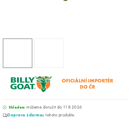
ZNAČKY
KONTAKTY
OCHRANA OSOBNÍCH ÚDAJŮ
JAK NAKUPOVAT
OBCHODNÍ PODMÍNKY
ODSTOUPENÍ OD SMLOUVY
DOPRAVA A PLATBA
EXPEDICE ZBOŽÍ
REKLAMACE ZAKOUPENÉHO ZBOŽÍ
11.8.2026
Skladem
Doprava zdarma
u tohoto produktu