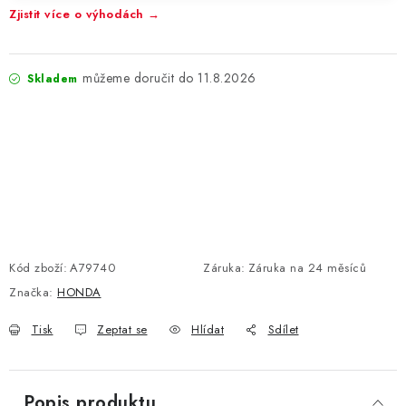
Zjistit více o výhodách →
11.8.2026
Skladem
Kód zboží:
A79740
Záruka
:
Záruka na 24 měsíců
Značka:
HONDA
Tisk
Zeptat se
Hlídat
Sdílet
Popis produktu