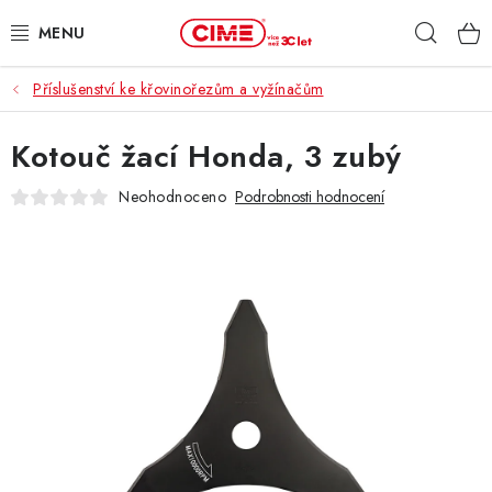
Přejít
Hleda
na
obsah
Příslušenství ke křovinořezům a vyžínačům
ZAHRADA, LES
Kotouč žací Honda, 3 zubý
DÍLNA, STAVBA
Neohodnoceno
Podrobnosti hodnocení
MILWAUKEE
ELEKTROMOBILITA
PROFI STROJE
PRODEJNY
SLUŽBY