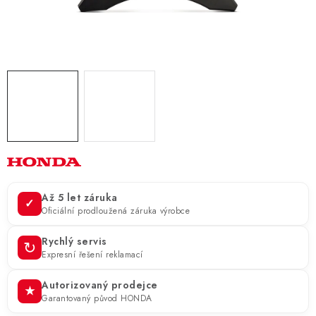
ZNAČKY
KONTAKTY
OCHRANA OSOBNÍCH ÚDAJŮ
JAK NAKUPOVAT
OBCHODNÍ PODMÍNKY
ODSTOUPENÍ OD SMLOUVY
DOPRAVA A PLATBA
EXPEDICE ZBOŽÍ
REKLAMACE ZAKOUPENÉHO ZBOŽÍ
Až 5 let záruka
✓
Oficiální prodloužená záruka výrobce
Rychlý servis
↻
Expresní řešení reklamací
Autorizovaný prodejce
★
Garantovaný původ HONDA