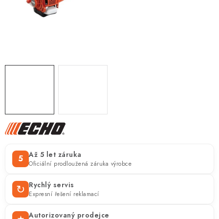
ZNAČKY
KONTAKTY
OCHRANA OSOBNÍCH ÚDAJŮ
JAK NAKUPOVAT
OBCHODNÍ PODMÍNKY
ODSTOUPENÍ OD SMLOUVY
DOPRAVA A PLATBA
EXPEDICE ZBOŽÍ
REKLAMACE ZAKOUPENÉHO ZBOŽÍ
Až 5 let záruka
5
Oficiální prodloužená záruka výrobce
Rychlý servis
↻
Expresní řešení reklamací
Autorizovaný prodejce