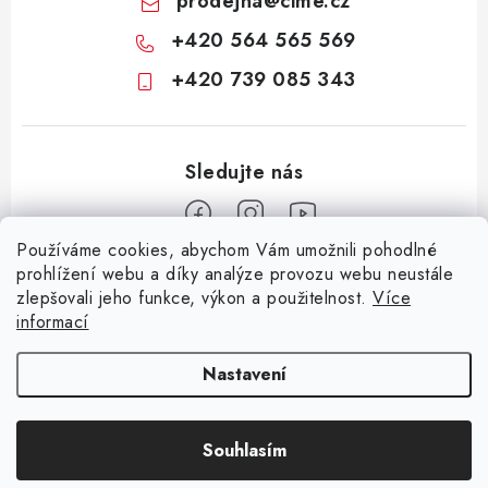
prodejna
@
cime.cz
+420 564 565 569
+420 739 085 343
Používáme cookies, abychom Vám umožnili pohodlné
Z
prohlížení webu a díky analýze provozu webu neustále
zlepšovali jeho funkce, výkon a použitelnost.
Více
á
informací
Informace pro vás
p
a
KONTAKTY
CIME group
Billy Goat
Walker
Stavební technika
Nastavení
t
Zemědělská technika
Komunální technika
OCHRANA OSOBNÍCH ÚDAJŮ
í
Souhlasím
JAK NAKUPOVAT
Copyright 2026
CIME SHOP
. Všechna práva vyhrazena.
Vytvořil Shoptet