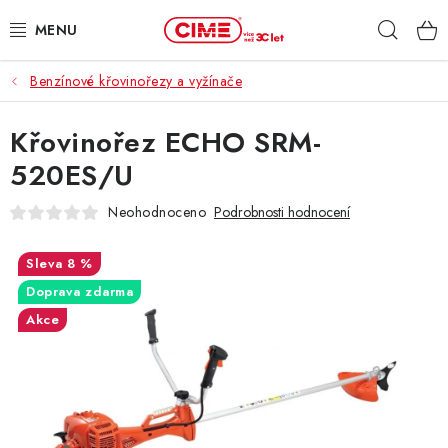
Přejít
Hleda
na
obsah
Benzínové křovinořezy a vyžínače
ZAHRADA, LES
Křovinořez ECHO SRM-
DÍLNA, STAVBA
520ES/U
MILWAUKEE
Neohodnoceno
Podrobnosti hodnocení
ELEKTROMOBILITA
8 %
Doprava zdarma
PROFI STROJE
Akce
PRODEJNY
SLUŽBY