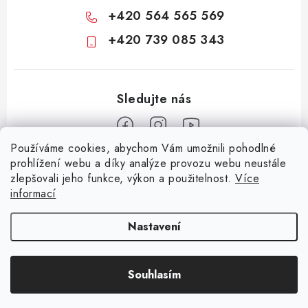
+420 564 565 569
+420 739 085 343
Používáme cookies, abychom Vám umožnili pohodlné
Z
prohlížení webu a díky analýze provozu webu neustále
zlepšovali jeho funkce, výkon a použitelnost.
Více
á
informací
Informace pro vás
p
a
KONTAKTY
CIME group
Billy Goat
Walker
Stavební technika
Nastavení
t
Zemědělská technika
Komunální technika
OCHRANA OSOBNÍCH ÚDAJŮ
í
Souhlasím
JAK NAKUPOVAT
Copyright 2026
CIME SHOP
. Všechna práva vyhrazena.
Vytvořil Shoptet
OBCHODNÍ PODMÍNKY