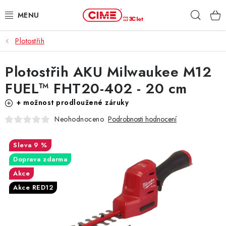
Přejít
Hleda
na
obsah
Plotostřih
ZAHRADA, LES
Plotostřih AKU Milwaukee M12
DÍLNA, STAVBA
FUEL™ FHT20-402 - 20 cm
MILWAUKEE
+ možnost prodloužené záruky
Neohodnoceno
Podrobnosti hodnocení
ELEKTROMOBILITA
9 %
PROFI STROJE
Doprava zdarma
Akce
PRODEJNY
Akce RED12
SLUŽBY