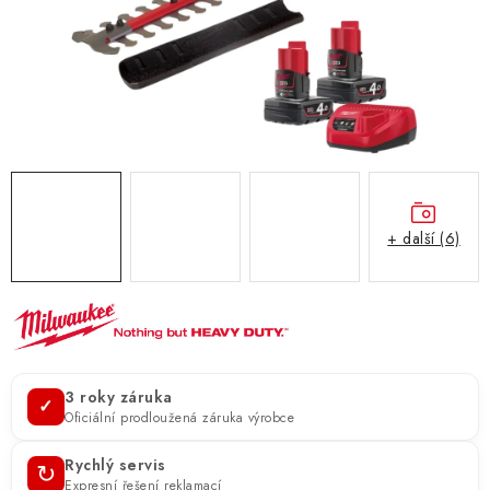
ZNAČKY
KONTAKTY
OCHRANA OSOBNÍCH ÚDAJŮ
JAK NAKUPOVAT
OBCHODNÍ PODMÍNKY
ODSTOUPENÍ OD SMLOUVY
DOPRAVA A PLATBA
EXPEDICE ZBOŽÍ
REKLAMACE ZAKOUPENÉHO ZBOŽÍ
+ další (6)
3 roky záruka
✓
Oficiální prodloužená záruka výrobce
Rychlý servis
↻
Expresní řešení reklamací