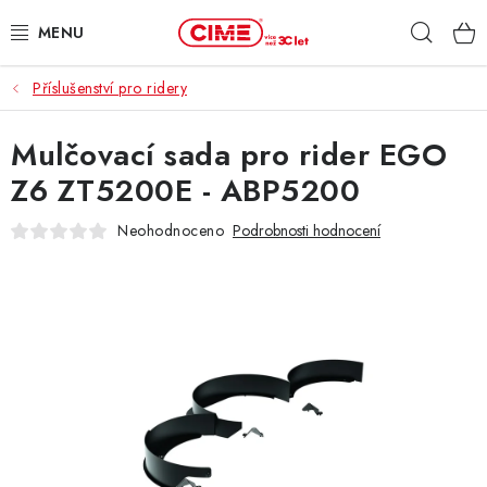
Přejít
Hleda
na
obsah
Příslušenství pro ridery
ZAHRADA, LES
Mulčovací sada pro rider EGO
DÍLNA, STAVBA
Z6 ZT5200E - ABP5200
MILWAUKEE
Neohodnoceno
Podrobnosti hodnocení
ELEKTROMOBILITA
PROFI STROJE
PRODEJNY
SLUŽBY