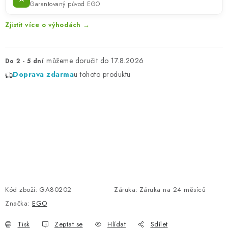
Garantovaný původ EGO
Zjistit více o výhodách →
17.8.2026
Do 2 - 5 dní
Doprava zdarma
u tohoto produktu
Kód zboží:
GA80202
Záruka
:
Záruka na 24 měsíců
Značka:
EGO
Tisk
Zeptat se
Hlídat
Sdílet