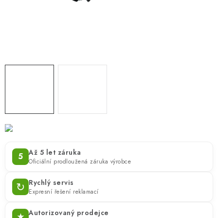
ZNAČKY
KONTAKTY
OCHRANA OSOBNÍCH ÚDAJŮ
JAK NAKUPOVAT
OBCHODNÍ PODMÍNKY
ODSTOUPENÍ OD SMLOUVY
DOPRAVA A PLATBA
EXPEDICE ZBOŽÍ
REKLAMACE ZAKOUPENÉHO ZBOŽÍ
Až 5 let záruka
5
Oficiální prodloužená záruka výrobce
Rychlý servis
↻
Expresní řešení reklamací
Autorizovaný prodejce
★